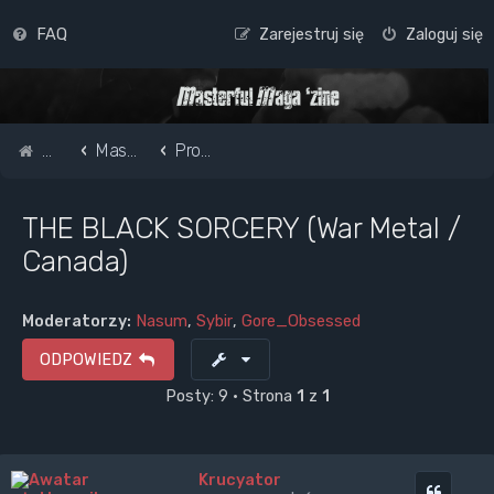
FAQ
Zarejestruj się
Zaloguj się
Strona główna
Masterful Magazine Message Board
Promote your band /webpage
THE BLACK SORCERY (War Metal /
Canada)
Moderatorzy:
Nasum
,
Sybir
,
Gore_Obsessed
ODPOWIEDZ
Posty: 9 • Strona
1
z
1
Krucyator
Cytuj