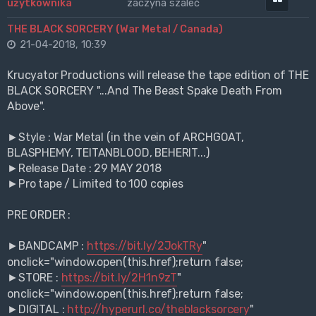
zaczyna szaleć
THE BLACK SORCERY (War Metal / Canada)
21-04-2018, 10:39
Krucyator Productions will release the tape edition of THE
BLACK SORCERY "...And The Beast Spake Death From
Above".
►Style : War Metal (in the vein of ARCHGOAT,
BLASPHEMY, TEITANBLOOD, BEHERIT...)
►Release Date : 29 MAY 2018
►Pro tape / Limited to 100 copies
PRE ORDER :
►BANDCAMP :
https://bit.ly/2JokTRy
"
onclick="window.open(this.href);return false;
►STORE :
https://bit.ly/2H1n9zT
"
onclick="window.open(this.href);return false;
►DIGITAL :
http://hyperurl.co/theblacksorcery
"