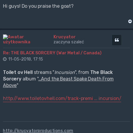
Hi guys! Do you praise the goat?
Krucyator
Cytuj
zaczyna szaleć
Re: THE BLACK SORCERY (War Metal / Canada)
11-05-2018, 17:15
Toilet ov Hell
streams "
Incursion
", from
The Black
Sorcery
album "
…And the Beast Spake Death From
Above
"
http://www.toiletovhell.com/track-premi ... incursion/
http://krucyatorproductions.com