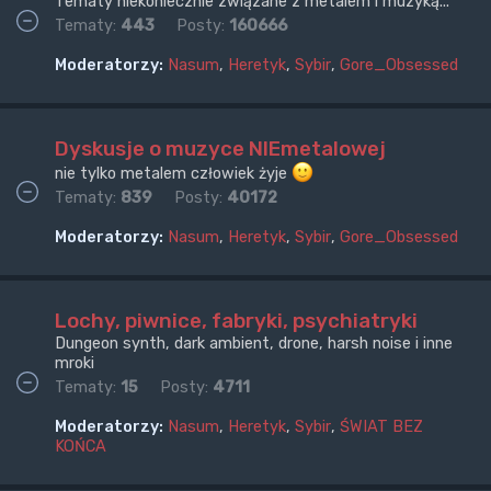
Tematy niekoniecznie związane z metalem i muzyką...
Tematy:
443
Posty:
160666
Moderatorzy:
Nasum
,
Heretyk
,
Sybir
,
Gore_Obsessed
Dyskusje o muzyce NIEmetalowej
nie tylko metalem człowiek żyje
Tematy:
839
Posty:
40172
Moderatorzy:
Nasum
,
Heretyk
,
Sybir
,
Gore_Obsessed
Lochy, piwnice, fabryki, psychiatryki
Dungeon synth, dark ambient, drone, harsh noise i inne
mroki
Tematy:
15
Posty:
4711
Moderatorzy:
Nasum
,
Heretyk
,
Sybir
,
ŚWIAT BEZ
KOŃCA