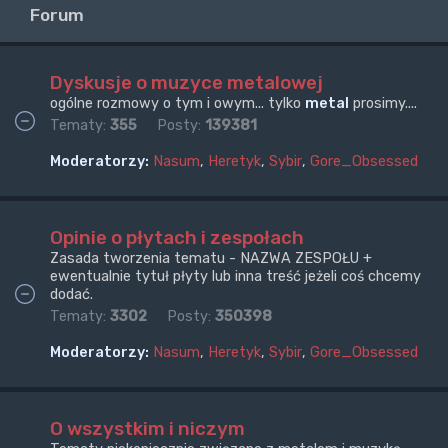
Forum
Dyskusje o muzyce metalowej
ogólne rozmowy o tym i owym... tylko
metal
prosimy....
Tematy:
355
Posty:
139381
Moderatorzy:
Nasum
,
Heretyk
,
Sybir
,
Gore_Obsessed
Opinie o płytach i zespołach
Zasada tworzenia tematu - NAZWA ZESPOŁU +
ewentualnie tytuł płyty lub inna treść jeżeli coś chcemy
dodać.
Tematy:
3302
Posty:
350398
Moderatorzy:
Nasum
,
Heretyk
,
Sybir
,
Gore_Obsessed
O wszystkim i niczym