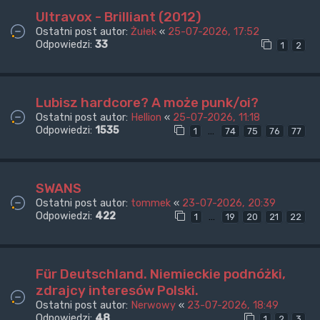
Ultravox - Brilliant (2012)
Ostatni post autor:
Żułek
«
25-07-2026, 17:52
Odpowiedzi:
33
1
2
Lubisz hardcore? A może punk/oi?
Ostatni post autor:
Hellion
«
25-07-2026, 11:18
Odpowiedzi:
1535
…
1
74
75
76
77
SWANS
Ostatni post autor:
tommek
«
23-07-2026, 20:39
Odpowiedzi:
422
…
1
19
20
21
22
Für Deutschland. Niemieckie podnóżki,
zdrajcy interesów Polski.
Ostatni post autor:
Nerwowy
«
23-07-2026, 18:49
Odpowiedzi:
48
1
2
3