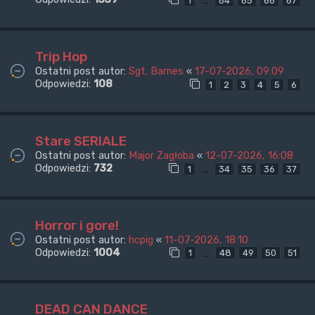
…
1
64
65
66
67
Trip Hop
Ostatni post autor:
Sgt. Barnes
«
17-07-2026, 09:09
Odpowiedzi:
108
1
2
3
4
5
6
Stare SERIALE
Ostatni post autor:
Major Zagłoba
«
12-07-2026, 16:08
Odpowiedzi:
732
…
1
34
35
36
37
Horror i gore!
Ostatni post autor:
hcpig
«
11-07-2026, 18:10
Odpowiedzi:
1004
…
1
48
49
50
51
DEAD CAN DANCE