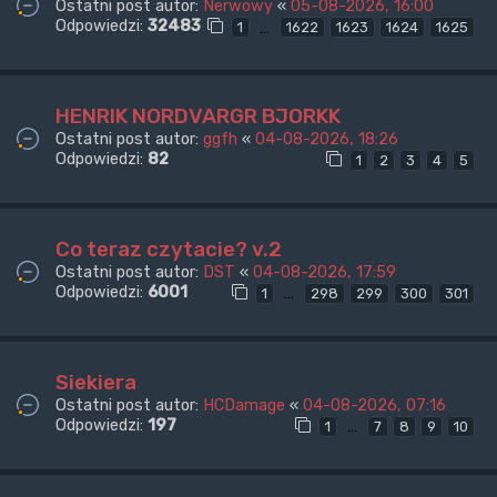
Ostatni post autor:
Nerwowy
«
05-08-2026, 16:00
Odpowiedzi:
32483
…
1
1622
1623
1624
1625
HENRIK NORDVARGR BJORKK
Ostatni post autor:
ggfh
«
04-08-2026, 18:26
Odpowiedzi:
82
1
2
3
4
5
Co teraz czytacie? v.2
Ostatni post autor:
DST
«
04-08-2026, 17:59
Odpowiedzi:
6001
…
1
298
299
300
301
Siekiera
Ostatni post autor:
HCDamage
«
04-08-2026, 07:16
Odpowiedzi:
197
…
1
7
8
9
10