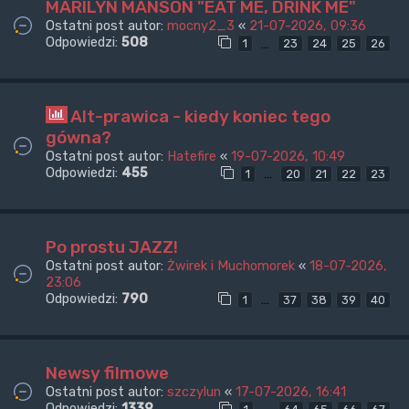
MARILYN MANSON "EAT ME, DRINK ME"
Ostatni post autor:
mocny2_3
«
21-07-2026, 09:36
Odpowiedzi:
508
…
1
23
24
25
26
Alt-prawica - kiedy koniec tego
gówna?
Ostatni post autor:
Hatefire
«
19-07-2026, 10:49
Odpowiedzi:
455
…
1
20
21
22
23
Po prostu JAZZ!
Ostatni post autor:
Żwirek i Muchomorek
«
18-07-2026,
23:06
Odpowiedzi:
790
…
1
37
38
39
40
Newsy filmowe
Ostatni post autor:
szczylun
«
17-07-2026, 16:41
Odpowiedzi:
1339