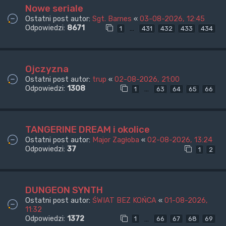
Nowe seriale
Ostatni post autor:
Sgt. Barnes
«
03-08-2026, 12:45
Odpowiedzi:
8671
…
1
431
432
433
434
Ojczyzna
Ostatni post autor:
trup
«
02-08-2026, 21:00
Odpowiedzi:
1308
…
1
63
64
65
66
TANGERINE DREAM i okolice
Ostatni post autor:
Major Zagłoba
«
02-08-2026, 13:24
Odpowiedzi:
37
1
2
DUNGEON SYNTH
Ostatni post autor:
ŚWIAT BEZ KOŃCA
«
01-08-2026,
11:32
Odpowiedzi:
1372
…
1
66
67
68
69