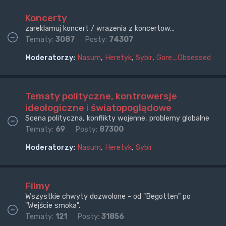
Koncerty
zareklamuj koncert / wrazenia z koncertow...
Tematy:
3087
Posty:
74307
Moderatorzy:
Nasum
,
Heretyk
,
Sybir
,
Gore_Obsessed
Tematy polityczne, kontrowersje
ideologiczne i światopoglądowe
Scena polityczna, konflikty wojenne, problemy globalne
Tematy:
69
Posty:
87300
Moderatorzy:
Nasum
,
Heretyk
,
Sybir
Filmy
Wszystkie chwyty dozwolone - od "Begotten" po
"Wejście smoka".
Tematy:
121
Posty:
31856