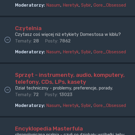
Moderatorzy:
Nasum
,
Heretyk
,
Sybir
,
Gore_Obsessed
Czytelnia
Czytasz coś więcej niż etykiety Domestosa w kiblu?
Tematy:
28
Posty:
7862
Moderatorzy:
Nasum
,
Heretyk
,
Sybir
,
Gore_Obsessed
Sprzęt - instrumenty, audio, komputery,
telefony, CDs, LPs, kasety
Dział techniczny - problemy, preferencje, porady.
Tematy:
72
Posty:
13023
Moderatorzy:
Nasum
,
Heretyk
,
Sybir
,
Gore_Obsessed
Encyklopedia Masterfula
chronologiczna pralnia - czyli co dziobały wróbelki żeby