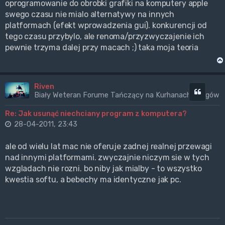
oprogramowanie do obrobki grafiki na komputery apple
swego czasu nie mialo alternatywy na innych
platformach (efekt wprowadzenia gui). konkurencji od
tego czasu przybylo, ale renoma/przyzwyczajenie ich
pewnie trzyma dalej przy macach ;) taka moja teoria
Riven
Cytuj
Biały Weteran Forume Tańczący na Kurhanach Wrogów
Re: Jak usunąć niechciany program z komputera?
28-04-2011, 23:43
ale od wielu lat mac nie oferuje zadnej realnej przewagi
nad innymi platformami. zwyczajnie niczym sie w tych
wzgladach nie rozni. bo niby jak mialby - to wszystko
kwestia softu, a bebechy ma identyczne jak pc.