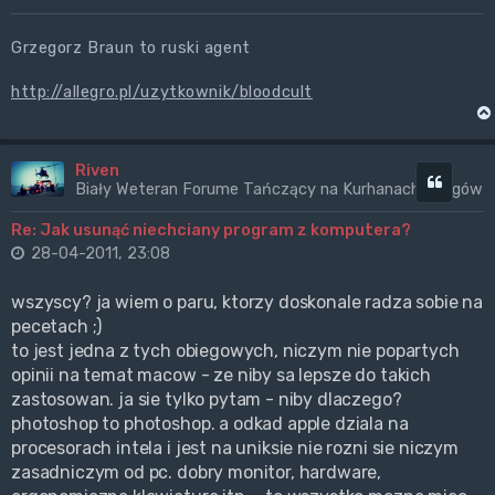
Grzegorz Braun to ruski agent
http://allegro.pl/uzytkownik/bloodcult
Riven
Cytuj
Biały Weteran Forume Tańczący na Kurhanach Wrogów
Re: Jak usunąć niechciany program z komputera?
28-04-2011, 23:08
wszyscy? ja wiem o paru, ktorzy doskonale radza sobie na
pecetach ;)
to jest jedna z tych obiegowych, niczym nie popartych
opinii na temat macow - ze niby sa lepsze do takich
zastosowan. ja sie tylko pytam - niby dlaczego?
photoshop to photoshop. a odkad apple dziala na
procesorach intela i jest na uniksie nie rozni sie niczym
zasadniczym od pc. dobry monitor, hardware,