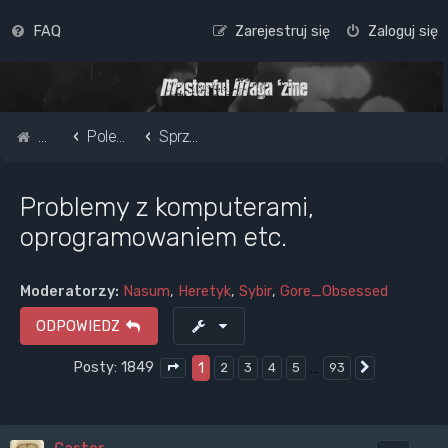
FAQ
Zarejestruj się
Zaloguj się
Strona główna
Pole do popisu...
Sprzęt - instrumenty, audio, komputery, telefony, CDs, LPs, kasety
Problemy z komputerami,
oprogramowaniem etc.
Moderatorzy:
Nasum
,
Heretyk
,
Sybir
,
Gore_Obsessed
ODPOWIEDZ
Posty: 1849
1
…
2
3
4
5
93
Następna
Strona
1
z
93