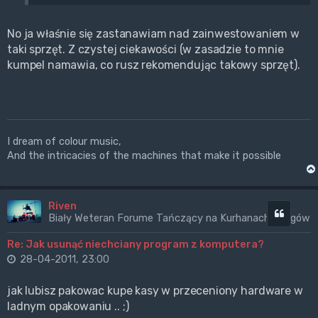
No ja właśnie się zastanawiam nad zainwestowaniem w
taki sprzęt. Z czystej ciekawości (w zasadzie to mnie
kumpel namawia, co rusz rekomendując takowy sprzęt).
I dream of colour music,
And the intricacies of the machines that make it possible
Riven
Cytuj
Biały Weteran Forume Tańczący na Kurhanach Wrogów
Re: Jak usunąć niechciany program z komputera?
28-04-2011, 23:00
jak lubisz pakowac kupe kasy w przeceniony hardware w
ladnym opakowaniu .. ;)