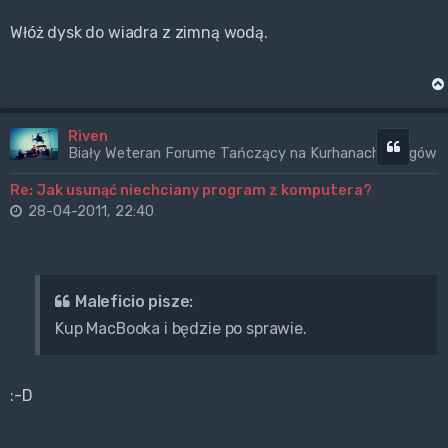
Włóż dysk do wiadra z zimną wodą.
Riven
Cytuj
Biały Weteran Forume Tańczący na Kurhanach Wrogów
Re: Jak usunąć niechciany program z komputera?
28-04-2011, 22:40
Maleficio pisze:
Kup MacBooka i będzie po sprawie.
:-D