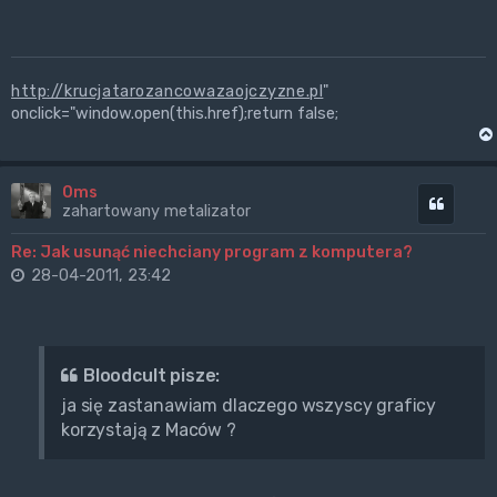
http://krucjatarozancowazaojczyzne.pl
"
onclick="window.open(this.href);return false;
0ms
Cytuj
zahartowany metalizator
Re: Jak usunąć niechciany program z komputera?
28-04-2011, 23:42
Bloodcult pisze:
ja się zastanawiam dlaczego wszyscy graficy
korzystają z Maców ?