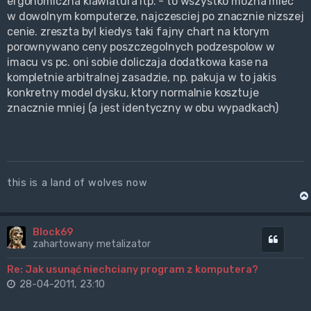
ergonomiczna klawiatura itp. - to wszystko mozna miec
w dowolnym komputerze, najczesciej po znacznie nizszej
cenie. zreszta byl kiedys taki fajny chart na ktorym
porownywano ceny poszczegolnych podzespolow w
imacu vs pc. oni sobie doliczaja dodatkowa kase na
kompletnie arbitralnej zasadzie, np. pakuja w to jakis
konkretny model dysku, ktory normalnie kosztuje
znacznie mniej (a jest identyczny w obu wypadkach)
this is a land of wolves now
Block69
Cytuj
zahartowany metalizator
Re: Jak usunąć niechciany program z komputera?
28-04-2011, 23:10