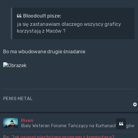
Bloodcult pisze:
ja się zastanawiam dlaczego wszyscy graficy
korzystają z Maców ?
Bo ma wbudowane drugie śniadanie
PENIS METAL
Riven
Cytuj
Biały Weteran Forume Tańczący na Kurhanach Wrogów
Re: Jak usunąć niechciany program z komputera?