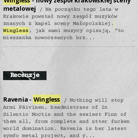
Wingless
- nowy zespół krakowskiej sceny
metalowej
Na początku tego lata w
Krakowie powstał nowy zespół muzyków
znanych z kapel sceny Małopolskiej.
Wingless
, jak sami muzycy opisują, "to
mieszanka nowoczesnych brz...
Recenzje
Ravenia -
Wingless
Nothing will stop
Armi Päivinen, headmistress of In
Silentio Noctis and the sexiest Finn of
them all, from complete and utter fucken
world domination. Ravenia is her latest
symfo metal project, and y...