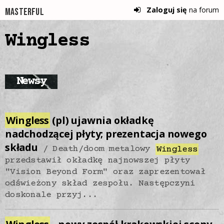
Zaloguj się
na forum
Masterful
Wingless
Newsy
Wingless
(pl) ujawnia okładkę
nadchodzącej płyty; prezentacja nowego
składu
Death/doom metalowy
Wingless
przedstawił okładkę najnowszej płyty
"Vision Beyond Form" oraz zaprezentował
odświeżony skład zespołu. Następczyni
doskonale przyj...