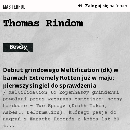
Zaloguj się
na forum
Masterful
Thomas Rindom
Newsy
Debiut grindowego Meltification (dk) w
barwach Extremely Rotten już w maju;
pierwszy singiel do sprawdzenia
Meltification to kopenhascy grindersi
powołani przez wetarana tamtejszej sceny
hardcore - Tue Sprogø (Death Token,
Asbest, Deformation), którego pasja do
nagrań z Earache Records z końca lat 80-
t...