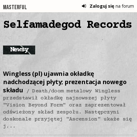
Zaloguj się
na forum
Masterful
Selfamadegod Records
Newsy
Wingless (pl) ujawnia okładkę
nadchodzącej płyty; prezentacja nowego
składu
Death/doom metalowy Wingless
przedstawił okładkę najnowszej płyty
"Vision Beyond Form" oraz zaprezentował
odświeżony skład zespołu. Następczyni
doskonale przyjętej "Ascension" ukaże się
j...