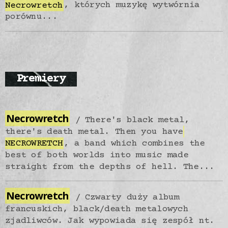
Necrowretch
, których muzykę wytwórnia
porównu...
Premiery
Necrowretch
There's black metal,
there's death metal. Then you have
NECROWRETCH
, a band which combines the
best of both worlds into music made
straight from the depths of hell. The...
Necrowretch
Czwarty duży album
francuskich, black/death metalowych
zjadliwców. Jak wypowiada się zespół nt.