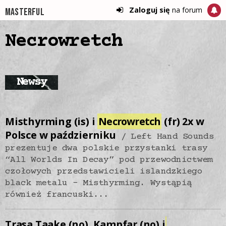
Zaloguj się
na forum
Masterful
Necrowretch
Newsy
Misthyrming (is) i
Necrowretch
(fr) 2x w
Polsce w październiku
Left Hand Sounds
prezentuje dwa polskie przystanki trasy
“All Worlds In Decay” pod przewodnictwem
czołowych przedstawicieli islandzkiego
black metalu - Misthyrming. Wystąpią
również francuski...
Trasa Taake (no), Kampfar (no) i