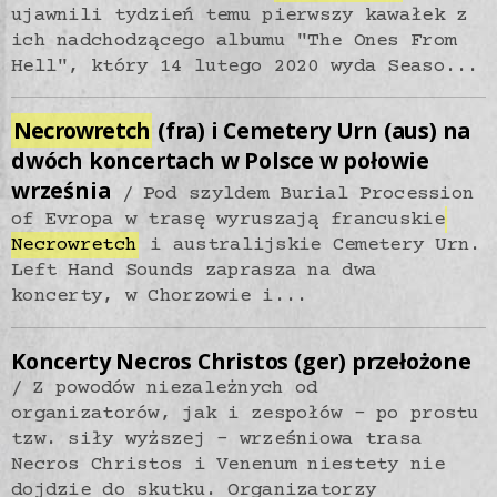
ujawnili tydzień temu pierwszy kawałek z
ich nadchodzącego albumu "The Ones From
Hell", który 14 lutego 2020 wyda Seaso...
Necrowretch
(fra) i Cemetery Urn (aus) na
dwóch koncertach w Polsce w połowie
września
Pod szyldem Burial Procession
of Evropa w trasę wyruszają francuskie
Necrowretch
i australijskie Cemetery Urn.
Left Hand Sounds zaprasza na dwa
koncerty, w Chorzowie i...
Koncerty Necros Christos (ger) przełożone
Z powodów niezależnych od
organizatorów, jak i zespołów - po prostu
tzw. siły wyższej - wrześniowa trasa
Necros Christos i Venenum niestety nie
dojdzie do skutku. Organizatorzy