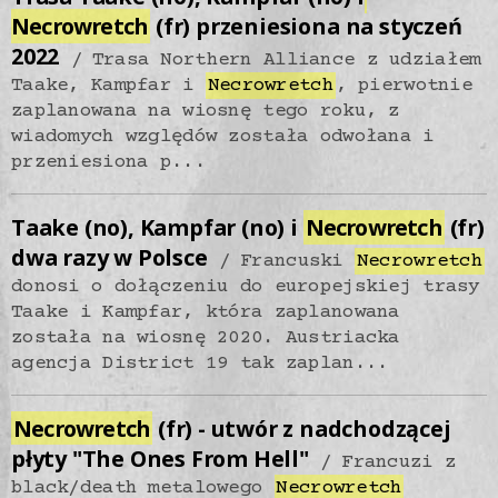
Necrowretch
(fr) przeniesiona na styczeń
2022
Trasa Northern Alliance z udziałem
Taake, Kampfar i
Necrowretch
, pierwotnie
zaplanowana na wiosnę tego roku, z
wiadomych względów została odwołana i
przeniesiona p...
Taake (no), Kampfar (no) i
Necrowretch
(fr)
dwa razy w Polsce
Francuski
Necrowretch
donosi o dołączeniu do europejskiej trasy
Taake i Kampfar, która zaplanowana
została na wiosnę 2020. Austriacka
agencja District 19 tak zaplan...
Necrowretch
(fr) - utwór z nadchodzącej
płyty "The Ones From Hell"
Francuzi z
black/death metalowego
Necrowretch