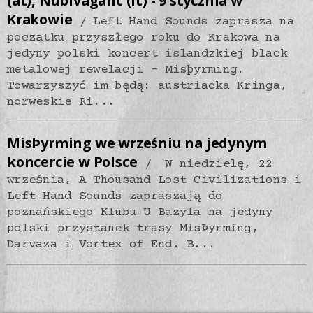
(at), Nubivagant (it) - 9 stycznia w
Krakowie
Left Hand Sounds zaprasza na
początku przyszłego roku do Krakowa na
jedyny polski koncert islandzkiej black
metalowej rewelacji - Misþyrming.
Towarzyszyć im będą: austriacka Kringa,
norweskie Ri...
MisÞyrming we wrześniu na jedynym
koncercie w Polsce
W niedzielę, 22
września, A Thousand Lost Civilizations i
Left Hand Sounds zapraszają do
poznańskiego Klubu U Bazyla na jedyny
polski przystanek trasy MisÞyrming,
Darvaza i Vortex of End. B...