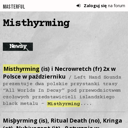
Zaloguj się
na forum
Masterful
Misthyrming
Newsy
Misthyrming
(is) i Necrowretch (fr) 2x w
Polsce w październiku
Left Hand Sounds
prezentuje dwa polskie przystanki trasy
“All Worlds In Decay” pod przewodnictwem
czołowych przedstawicieli islandzkiego
black metalu -
Misthyrming
....
Misþyrming (is), Ritual Death (no), Kringa