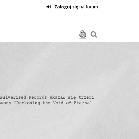
Zaloguj się
na forum
Pulverised Records ukazał się trzeci
owany "Beckoning the Void of Eternal