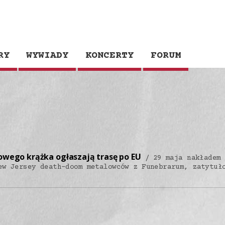
RY
WYWIADY
KONCERTY
FORUM
owego krążka ogłaszają trasę po EU
29 maja nakładem 
ew Jersey death-doom metalowców z Funebrarum, zatytuł