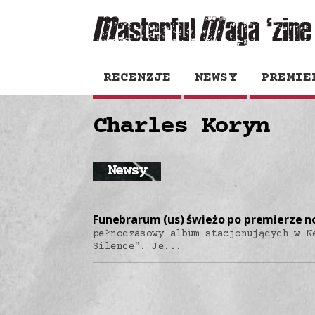
RECENZJE
NEWSY
PREMIE
Charles Koryn
Newsy
Funebrarum (us) świeżo po premierze n
pełnoczasowy album stacjonujących w N
Silence". Je...