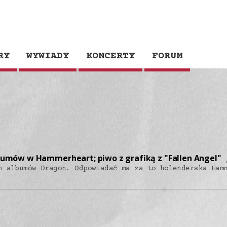
RY
WYWIADY
KONCERTY
FORUM
lbumów w Hammerheart; piwo z grafiką z "Fallen Angel"
h albumów Dragon. Odpowiadać ma za to holenderska Ham