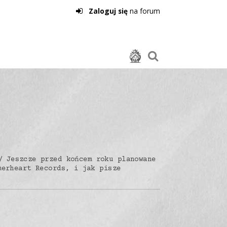
Zaloguj się
na forum
Jeszcze przed końcem roku planowane
merheart Records, i jak pisze