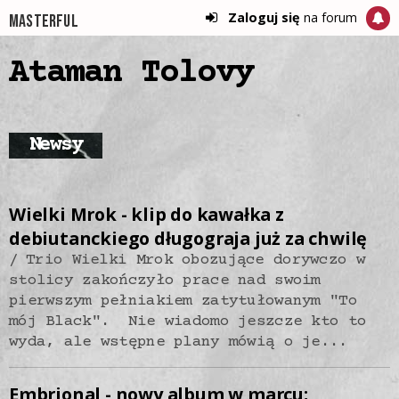
Zaloguj się
na forum
Masterful
Ataman Tolovy
Newsy
Wielki Mrok - klip do kawałka z
debiutanckiego długograja już za chwilę
Trio Wielki Mrok obozujące dorywczo w
stolicy zakończyło prace nad swoim
pierwszym pełniakiem zatytułowanym "To
mój Black". Nie wiadomo jeszcze kto to
wyda, ale wstępne plany mówią o je...
Embrional - nowy album w marcu;