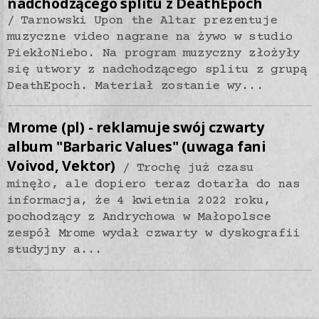
nadchodzącego splitu z DeathEpoch
Tarnowski Upon the Altar prezentuje
muzyczne video nagrane na żywo w studio
PiekłoNiebo. Na program muzyczny złożyły
się utwory z nadchodzącego splitu z grupą
DeathEpoch. Materiał zostanie wy...
Mrome (pl) - reklamuje swój czwarty
album "Barbaric Values" (uwaga fani
Voivod, Vektor)
Trochę już czasu
minęło, ale dopiero teraz dotarła do nas
informacja, że 4 kwietnia 2022 roku,
pochodzący z Andrychowa w Małopolsce
zespół Mrome wydał czwarty w dyskografii
studyjny a...