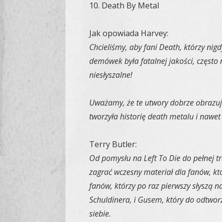
10. Death By Metal
Jak opowiada Harvey:
Chcieliśmy, aby fani Death, którzy nig
demówek była fatalnej jakości, często
niesłyszalne!
Uważamy, że te utwory dobrze obrazują
tworzyła historię death metalu i naw
Terry Butler:
Od pomysłu na Left To Die do pełnej t
zagrać wczesny materiał dla fanów, kt
fanów, którzy po raz pierwszy słyszą n
Schuldinera, i Gusem, który do odtworz
siebie.