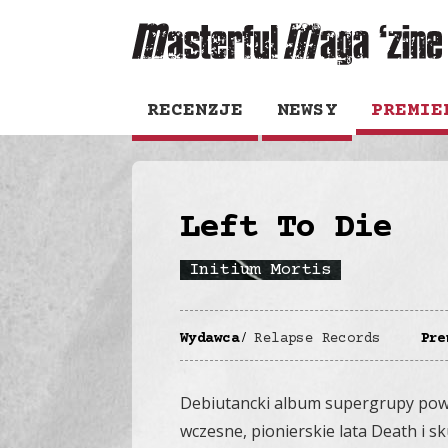
RECENZJE
NEWSY
PREMIE
Left To Die
Initium Mortis
Wydawca
Relapse Records
Pre
Debiutancki album supergrupy pow
wczesne, pionierskie lata Death i sk