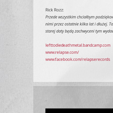
Rick Rozz:
Przede wszystkim chciałbym podziękować
nimi przez ostatnie kilka lat i dłuże
starej daty będą zachwyceni tym wyd
lefttodiedeathmetal.bandcamp.com
www.relapse.com/
www.facebook.com/relapserecords