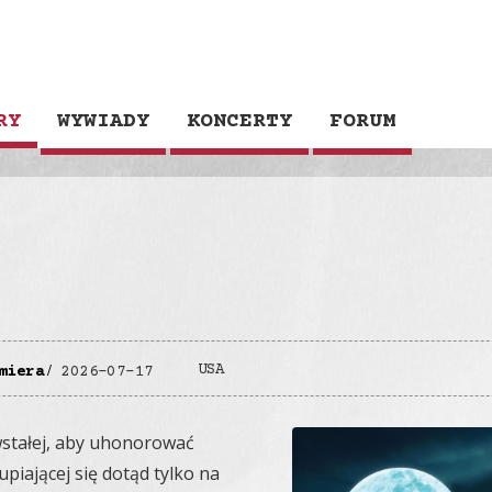
RY
WYWIADY
KONCERTY
FORUM
USA
miera
2026-07-17
stałej, aby uhonorować
upiającej się dotąd tylko na