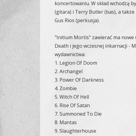
koncertowaniu. W skład wchodzą byl
(gitara) i Terry Butler (bas), a takż
Gus Rios (perkusja).
"Initium Mortis" zawierać ma nowe
Death i jego wczesnej inkarnacji - M
wydawnictwa:
1. Legion Of Doom
2. Archangel
3. Power Of Darkness
4. Zombie
5. Witch Of Hell
6. Rise Of Satan
7. Summoned To Die
8. Mantas
9. Slaughterhouse