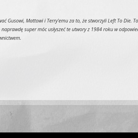
 Gusowi, Mattowi i Terry'emu za to, że stworzyli Left To Die. T
j. To naprawdę super móc usłyszeć te utwory z 1984 roku w odpow
awnictwem.