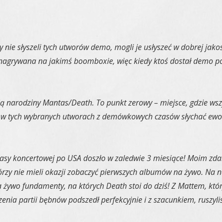
dy nie słyszeli tych utworów demo, mogli je usłyszeć w dobrej jak
 nagrywana na jakimś boomboxie, więc kiedy ktoś dostał demo po
 narodziny Mantas/Death. To punkt zerowy – miejsce, gdzie wszys
et w tych wybranych utworach z demówkowych czasów słychać ewol
rasy koncertowej po USA doszło w zaledwie 3 miesiące! Moim zda
órzy nie mieli okazji zobaczyć pierwszych albumów na żywo. Na n
a żywo fundamenty, na których Death stoi do dziś! Z Mattem, któr
enia partii bębnów podszedł perfekcyjnie i z szacunkiem, ruszyli