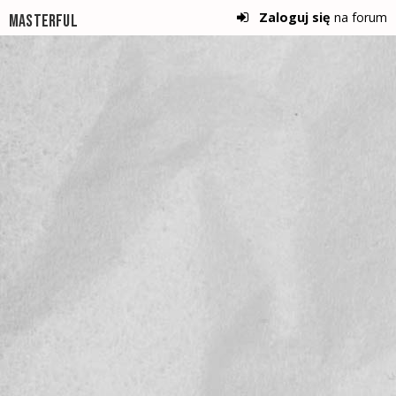
Zaloguj się
na forum
Masterful