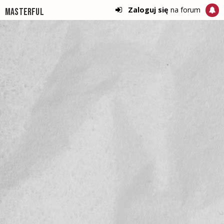
Zaloguj się
na forum
Masterful