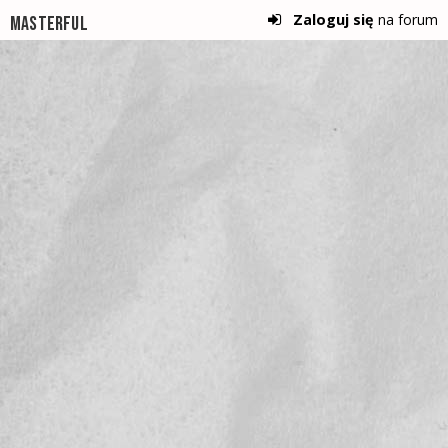
Zaloguj się
na forum
Masterful