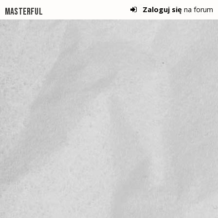
Zaloguj się
na forum
Masterful