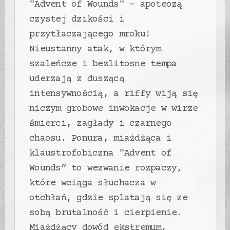
"Advent of Wounds" - apoteozą
czystej dzikości i
przytłaczającego mroku!
Nieustanny atak, w którym
szaleńcze i bezlitosne tempa
uderzają z duszącą
intensywnością, a riffy wiją się
niczym grobowe inwokacje w wirze
śmierci, zagłady i czarnego
chaosu. Ponura, miażdżąca i
klaustrofobiczna "Advent of
Wounds” to wezwanie rozpaczy,
które wciąga słuchacza w
otchłań, gdzie splatają się ze
sobą brutalność i cierpienie.
Miażdżący dowód ekstremum,