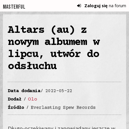
Zaloguj się
na forum
Masterful
Altars (au) z
nowym albumem w
lipcu, utwór do
odsłuchu
Data dodania
2022-05-22
Olo
Dodał
Źródło
Everlasting Spew Records
Długo-oczekiwany i zapowiadany jeszcze w