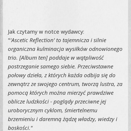
Jak czytamy w notce wydawcy:
"
'Ascetic Reflection' to tajemnicza i silnie
organiczna kulminacja wysiłków odnowionego
trio. [Album ten] poddaje w wątpliwość
postrzeganie samego siebie. Przeciwstawne
połowy dzieła, z których każda odbija się do
zewnątrz ze swojego centrum, tworzą lustra, za
pomocą których można mierzyć prawdziwe
oblicze ludzkości - poglądy przeciwne jej
uroborycznym cyklom, śmiertelnemu
brzemieniu i daremną żądzę władzy, wiedzy i
boskości."