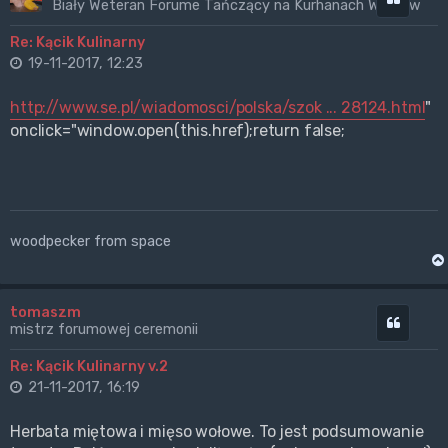
Biały Weteran Forume Tańczący na Kurhanach Wrogów
Re: Kącik Kulinarny
19-11-2017, 12:23
http://www.se.pl/wiadomosci/polska/szok ... 28124.html
"
onclick="window.open(this.href);return false;
woodpecker from space
tomaszm
Cytuj
mistrz forumowej ceremonii
Re: Kącik Kulinarny v.2
21-11-2017, 16:19
Herbata miętowa i mięso wołowe. To jest podsumowanie