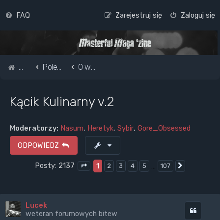
FAQ
Zarejestruj się
Zaloguj się
Strona główna
Pole do popisu...
O wszystkim i niczym
Kącik Kulinarny v.2
Moderatorzy:
Nasum
,
Heretyk
,
Sybir
,
Gore_Obsessed
ODPOWIEDZ
Posty: 2137
1
…
2
3
4
5
107
Następna
Strona
1
z
107
Lucek
Cytuj
weteran forumowych bitew