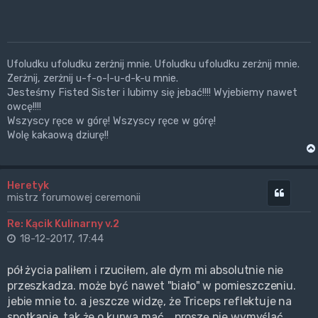
Ufoludku ufoludku zerżnij mnie. Ufoludku ufoludku zerżnij mnie.
Zerżnij, zerżnij u-f-o-l-u-d-k-u mnie.
Jesteśmy Fisted Sister i lubimy się jebać!!!! Wyjebiemy nawet
owcę!!!!
Wszyscy ręce w górę! Wszyscy ręce w górę!
Wolę kakaową dziurę!!
Heretyk
Cytuj
mistrz forumowej ceremonii
Re: Kącik Kulinarny v.2
18-12-2017, 17:44
pół życia paliłem i rzuciłem, ale dym mi absolutnie nie
przeszkadza. może być nawet "biało" w pomieszczeniu.
jebie mnie to. a jeszcze widzę, że Triceps reflektuje na
spotkanie, tak że o kurwa mać... proszę nie wymyślać