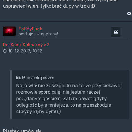
usprawiedliwień, tylko brać dupy w troki :D
EatMyFuck
Cytuj
postuje jak opętany!
Re: Kącik Kulinarny v.2
18-12-2017, 18:12
Plastek pisze:
No ja właśnie ze względu na to, że przy ciekawej
rozmowie sporo palę, nie jestem raczej
pożądanym gościem. Zatem nawet gdyby
odległość była mniejsza, to na przeszkodzie
stałyby kłęby dymu;)
Plastek. umów się.