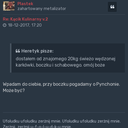
Plastek
Cytuj
zahartowany metalizator
Re: Kącik Kulinarny v.2
18-12-2017, 17:20
Heretyk pisze:
dostałem od znajomego 20kg świeżo wędzonej
karkówki, boczku i schabowego. omój boże
Wpadam do ciebie, przy boczku pogadamy o Pynchonie.
Może być?
Ufoludku ufoludku zerżnij mnie. Ufoludku ufoludku zerżnij mnie.
Zerżnij, zerżnij u-f-o-l-u-d-k-u mnie.