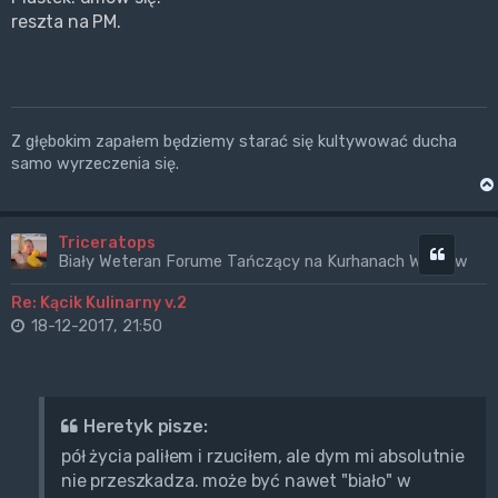
reszta na PM.
Z głębokim zapałem będziemy starać się kultywować ducha
samo wyrzeczenia się.
Triceratops
Cytuj
Biały Weteran Forume Tańczący na Kurhanach Wrogów
Re: Kącik Kulinarny v.2
18-12-2017, 21:50
Heretyk pisze:
pół życia paliłem i rzuciłem, ale dym mi absolutnie
nie przeszkadza. może być nawet "biało" w