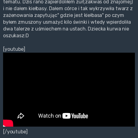
tematu. Dziś rano zapierdoliłem żur(zakwas od znajomej)
i nie dałem kiełbasy. Dałem córce i tak wykrzywiła twarz z
zażenowania zapytując" gdzie jest kiełbasa" po czym
byłem zmuszony usmażyć kilo świnki i wtedy wpierdoliła
dwa talerze z uśmiechem na ustach. Dziecka kurwa nie
oszukasz:D
[youtube]
[/youtube]