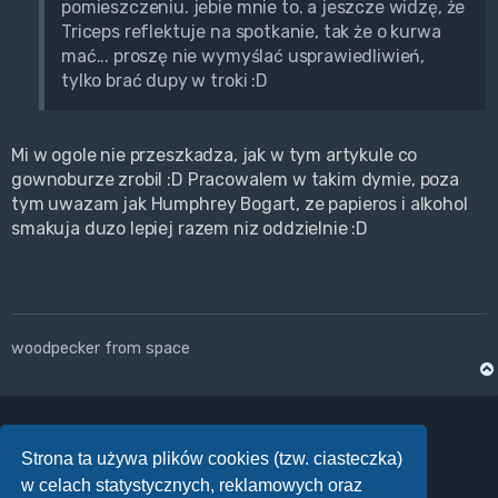
pomieszczeniu. jebie mnie to. a jeszcze widzę, że
Triceps reflektuje na spotkanie, tak że o kurwa
mać... proszę nie wymyślać usprawiedliwień,
tylko brać dupy w troki :D
Mi w ogole nie przeszkadza, jak w tym artykule co
gownoburze zrobil :D Pracowalem w takim dymie, poza
tym uwazam jak Humphrey Bogart, ze papieros i alkohol
smakuja duzo lepiej razem niz oddzielnie :D
woodpecker from space
Strona ta używa plików cookies (tzw. ciasteczka)
ODPOWIEDZ
w celach statystycznych, reklamowych oraz