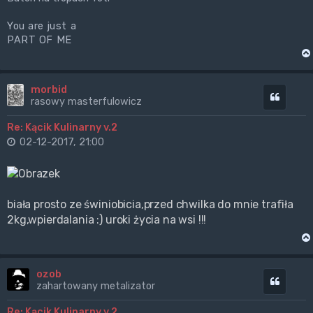
You are just a
PART OF ME
morbid
Cytuj
rasowy masterfulowicz
Re: Kącik Kulinarny v.2
02-12-2017, 21:00
biała prosto ze świniobicia,przed chwilka do mnie trafiła
2kg,wpierdalania :) uroki życia na wsi !!!
ozob
Cytuj
zahartowany metalizator
Re: Kącik Kulinarny v.2