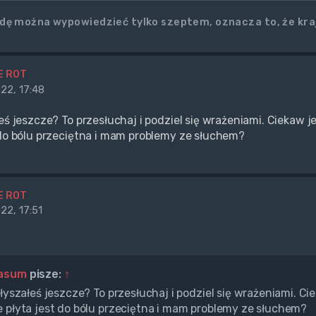
wdę można wypowiedzieć tylko szeptem, oznacza to, że kr
E ROT
22, 17:48
łeś jeszcze? To przesłuchaj i podziel się wrażeniami. Ciekaw j
 do bólu przeciętna i mam problemy ze słuchem?
E ROT
22, 17:51
asum
pisze:
↑
słyszałeś jeszcze? To przesłuchaj i podziel się wrażeniami. Ci
 płyta jest do bólu przeciętna i mam problemy ze słuchem?