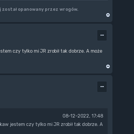
aj został opanowany przez wrogów.
N
a
g
ó
r
ę
estem czy tylko mi JR zrobił tak dobrze. A może
N
a
g
ó
r
ę
08-12-2022, 17:48
ekaw jestem czy tylko mi JR zrobił tak dobrze. A