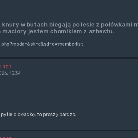
 knury w butach biegają po lesie z połówkami
 maciory jestem chomikiem z azbestu.
t.php?mode=&sk=d&sd=d#memberlist
E ROT
26, 15:34
pytał o okładkę, to proszę bardzo.