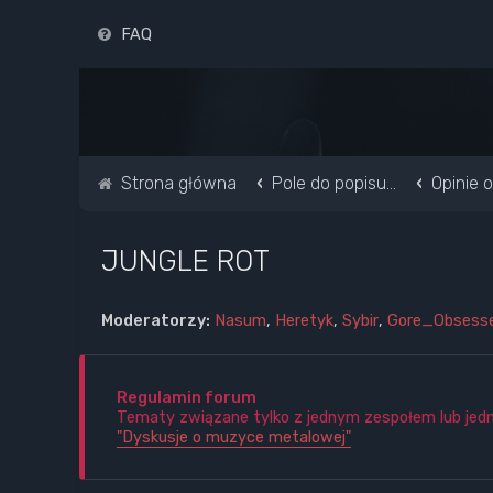
FAQ
Strona główna
Pole do popisu...
Opinie 
JUNGLE ROT
Moderatorzy:
Nasum
,
Heretyk
,
Sybir
,
Gore_Obsess
Regulamin forum
Tematy związane tylko z jednym zespołem lub jedną 
"Dyskusje o muzyce metalowej"