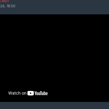
E ROT
26, 18:50