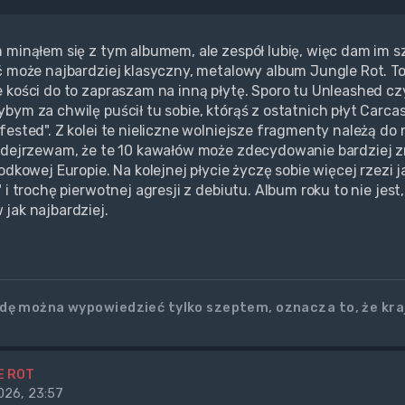
 minąłem się z tym albumem, ale zespół lubię, więc dam im s
ć może najbardziej klasyczny, metalowy album Jungle Rot. To s
 kości do to zapraszam na inną płytę. Sporo tu Unleashed czyl
bym za chwilę puścił tu sobie, którąś z ostatnich płyt Carca
fested". Z kolei te nieliczne wolniejsze fragmenty należą do
odejrzewam, że te 10 kawałów może zdecydowanie bardziej 
odkowej Europie. Na kolejnej płycie życzę sobie więcej rzezi 
" i trochę pierwotnej agresji z debiutu. Album roku to nie je
jak najbardziej.
wdę można wypowiedzieć tylko szeptem, oznacza to, że kr
E ROT
26, 23:57