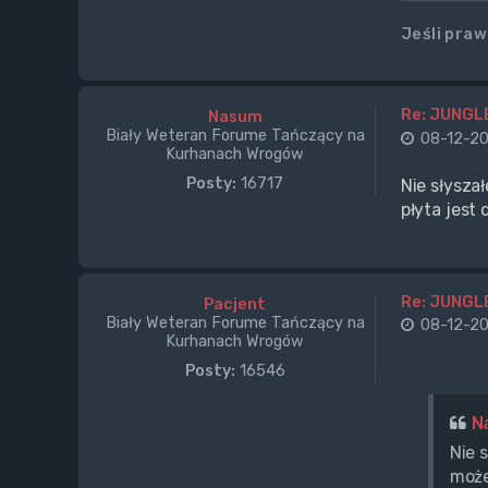
Jeśli pra
Re: JUNGL
Nasum
Biały Weteran Forume Tańczący na
08-12-20
Kurhanach Wrogów
Posty:
16717
Nie słysza
płyta jest
Re: JUNGL
Pacjent
Biały Weteran Forume Tańczący na
08-12-20
Kurhanach Wrogów
Posty:
16546
N
Nie 
może