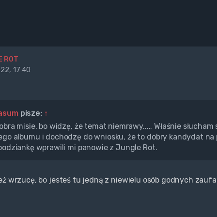
E ROT
22, 17:40
asum
pisze:
↑
obra misie, bo widzę, że temat niemrawy..... Właśnie słucham 
go albumu i dochodzę do wniosku, że to dobry kandydat na p
podziankę wprawili mi panowie z Jungle Rot.
eż wrzucę, bo jesteś tu jedną z niewielu osób godnych zaufa