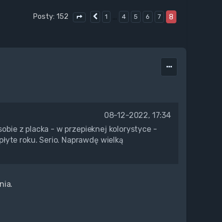
Posty: 152
…
8
1
4
5
6
7
Poprzednia
Strona
8
z
8
08-12-2022, 17:34
sobie z placka - w przepieknej kolorystyce -
łyte roku. Serio. Naprawdę wielką
nia.