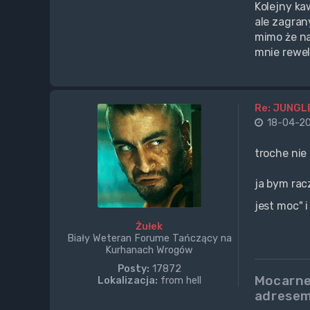
Kolejny ka
ale zagran
mimo że na
mnie rewel
Re: JUNGL
18-04-20
troche nie
ja bym rac
jest moc" 
Żułek
Biały Weteran Forume Tańczący na
Kurhanach Wrogów
Posty:
17872
Mocarne
Lokalizacja:
from hell
adresem