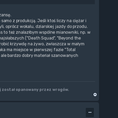
zansę.
amo z produkcją. Jeśli ktoś liczy na ciężar i
i, oprócz wokalu, dziarskiej jazdy do przodu.
ss to też znalazłbym wspólne mianowniki, np. w
 najsłabszych ("Death Squad", "Beyond the
zrobić krzywdę na żywo, zwłaszcza w małym
jaka ma miejsce w pierwszej fazie "Total
st, ale bardzo dobry materiał szanowanych
aj został opanowany przez wrogów.
N
a
g
ó
r