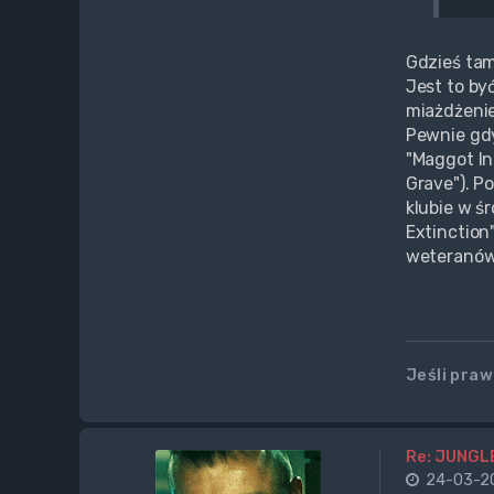
Gdzieś tam
Jest to by
miażdżenie
Pewnie gdy
"Maggot In
Grave"). P
klubie w śr
Extinction
weteranów 
Jeśli pra
Re: JUNGL
24-03-20