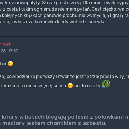
wałek z nowej płyty. Strzał prosto w ryj. Dla mnie rewelacyjn
y z pasją i takim ogniem, że nie mam pytań. Jest ciężko, walc
 kolejnych krążkach panowie prochu nie wymyślają i grają ra
acja, zwłaszcza końcówka kiedy wchodzi solówka.
E ROT
26, 17:50
 tak
zej powiedział że pierwszy utwór to jest "Strzał prosto w ryj
i teraz ma to nieco więcej sensu
co do reszty
 knury w butach biegają po lesie z połówkami
 maciory jestem chomikiem z azbestu.