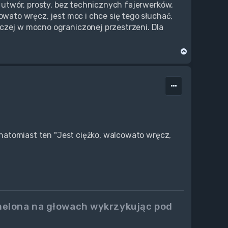
y utwór, prosty, bez technicznych fajerwerków,
owato wręcz, jest moc i chce się tego słuchać,
czej w mocno ograniczonej przestrzeni. Dla
N
a
g
ó
r
ę
" natomiast ten "Jest ciężko, walcowato wręcz,
 melona na głowach wykrzykując pod