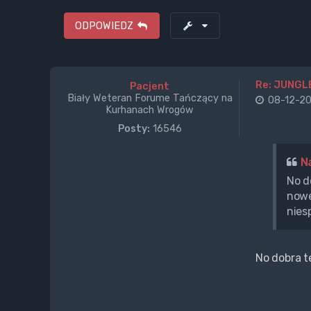
ODPOWIEDZ
Re: JUNGL
Pacjent
Biały Weteran Forume Tańczący na
08-12-20
Kurhanach Wrogów
Posty:
16546
N
No d
nowe
nies
No dobra t