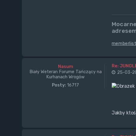
Mocarne
adresem
memberlis
Re: JUNGL
Nasum
Biały Weteran Forume Tańczący na
25-03-20
Kurhanach Wrogów
Posty:
16717
Jakby ktoś 