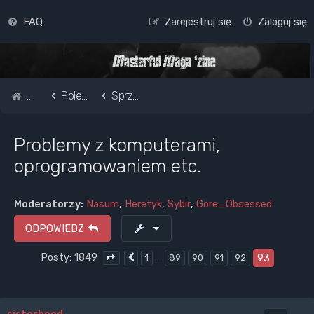
FAQ
Zarejestruj się
Zaloguj się
Strona główna
Pole do popisu...
Sprzęt - instrumenty, audio, komputery, telefony, CDs, LPs, kasety
Problemy z komputerami,
oprogramowaniem etc.
Moderatorzy:
Nasum
,
Heretyk
,
Sybir
,
Gore_Obsessed
ODPOWIEDZ
Posty: 1849
…
93
1
89
90
91
92
Poprzednia
Strona
93
z
93