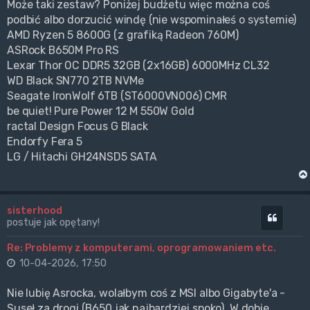
Może taki zestaw? Poniżej budżetu więc można coś
podbić albo dorzucić windę (nie wspominałeś o systemie)
AMD Ryzen 5 8600G (z grafiką Radeon 760M)
ASRock B650M Pro RS
Lexar Thor OC DDR5 32GB (2x16GB) 6000MHz CL32
WD Black SN770 2TB NVMe
Seagate IronWolf 6TB (ST6000VN006) CMR
be quiet! Pure Power 12 M 550W Gold
ractal Design Focus G Black
Endorfy Fera 5
LG / Hitachi GH24NSD5 SATA
sisterhood
Cytuj
postuje jak opętany!
Re: Problemy z komputerami, oprogramowaniem etc.
10-04-2026, 17:50
Nie lubię Asrocka, wolałbym coś z MSI albo Gigabyte'a -
Suseł za drogi (B650 jak najbardziej spoko). W dobie