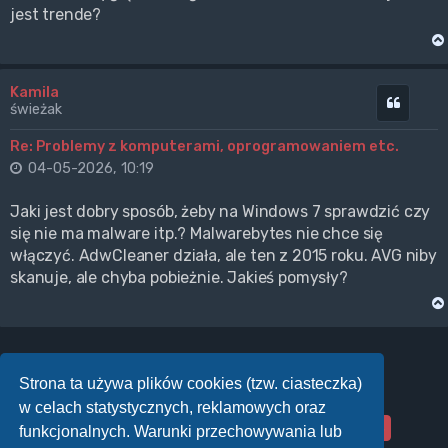
jest trende?
Kamila
Cytuj
świeżak
Re: Problemy z komputerami, oprogramowaniem etc.
04-05-2026, 10:19
Jaki jest dobry sposób, żeby na Windows 7 sprawdzić czy
się nie ma malware itp.? Malwarebytes nie chce się
włączyć. AdwCleaner działa, ale ten z 2015 roku. AVG niby
skanuje, ale chyba pobieżnie. Jakieś pomysły?
Strona ta używa plików cookies (tzw. ciasteczka)
ODPOWIEDZ
w celach statystycznych, reklamowych oraz
Posty: 1849
…
93
1
89
90
91
92
Poprzednia
Strona
93
z
93
funkcjonalnych. Warunki przechowywania lub