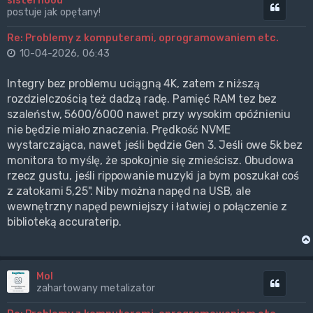
sisterhood
Cytuj
postuje jak opętany!
Re: Problemy z komputerami, oprogramowaniem etc.
10-04-2026, 06:43
Integry bez problemu uciągną 4K, zatem z niższą
rozdzielczością też dadzą radę. Pamięć RAM tez bez
szaleństw, 5600/6000 nawet przy wysokim opóźnieniu
nie będzie miało znaczenia. Prędkość NVME
wystarczająca, nawet jeśli będzie Gen 3. Jeśli owe 5k bez
monitora to myślę, że spokojnie się zmieścisz. Obudowa
rzecz gustu, jeśli rippowanie muzyki ja bym poszukał coś
z zatokami 5,25". Niby można napęd na USB, ale
wewnętrzny napęd pewniejszy i łatwiej o połączenie z
biblioteką accuraterip.
Mol
Cytuj
zahartowany metalizator