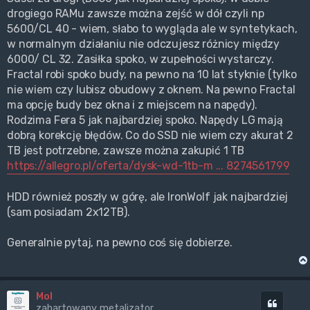
drogiego RAMu zawsze można zejść w dół czyli np
5600/CL 40 - wiem, słabo to wygląda ale w syntetykach,
w normalnym działaniu nie odczujesz różnicy między
6000/ CL 32. Zasiłka spoko, w zupełności wystarczy.
Fractal robi spoko budy, na pewno na 10 lat styknie (tylko
nie wiem czy lubisz obudowy z oknem. Na pewno Fractal
ma opcję budy bez okna i z miejscem na napędy).
Rodzima Fera 5 jak najbardziej spoko. Napędy LG mają
dobrą korekcję błędów. Co do SSD nie wiem czy akurat 2
TB jest potrzebne, zawsze można zakupić 1 TB
https://allegro.pl/oferta/dysk-wd-1tb-m ... 8274561799
HDD również poszły w górę, ale IronWolf jak najbardziej
(sam posiadam 2x12TB).
Generalnie pytaj, na pewno coś się dobierze.
Mol
Cytuj
zahartowany metalizator