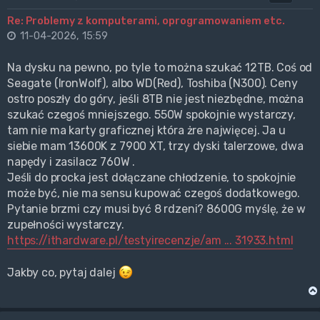
Re: Problemy z komputerami, oprogramowaniem etc.
11-04-2026, 15:59
Na dysku na pewno, po tyle to można szukać 12TB. Coś od
Seagate (IronWolf), albo WD(Red), Toshiba (N300). Ceny
ostro poszły do góry, jeśli 8TB nie jest niezbędne, można
szukać czegoś mniejszego. 550W spokojnie wystarczy,
tam nie ma karty graficznej która żre najwięcej. Ja u
siebie mam 13600K z 7900 XT, trzy dyski talerzowe, dwa
napędy i zasilacz 760W .
Jeśli do procka jest dołączane chłodzenie, to spokojnie
może być, nie ma sensu kupować czegoś dodatkowego.
Pytanie brzmi czy musi być 8 rdzeni? 8600G myślę, że w
zupełności wystarczy.
https://ithardware.pl/testyirecenzje/am ... 31933.html
Jakby co, pytaj dalej