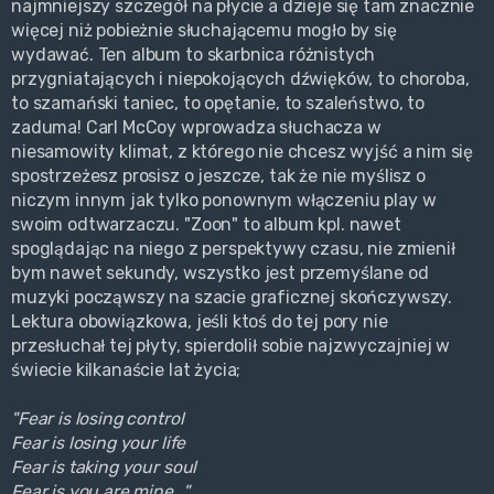
najmniejszy szczegół na płycie a dzieje się tam znacznie
więcej niż pobieżnie słuchającemu mogło by się
wydawać. Ten album to skarbnica różnistych
przygniatających i niepokojących dźwięków, to choroba,
to szamański taniec, to opętanie, to szaleństwo, to
zaduma! Carl McCoy wprowadza słuchacza w
niesamowity klimat, z którego nie chcesz wyjść a nim się
spostrzeżesz prosisz o jeszcze, tak że nie myślisz o
niczym innym jak tylko ponownym włączeniu play w
swoim odtwarzaczu. "Zoon" to album kpl. nawet
spoglądając na niego z perspektywy czasu, nie zmienił
bym nawet sekundy, wszystko jest przemyślane od
muzyki począwszy na szacie graficznej skończywszy.
Lektura obowiązkowa, jeśli ktoś do tej pory nie
przesłuchał tej płyty, spierdolił sobie najzwyczajniej w
świecie kilkanaście lat życia;
"Fear is losing control
Fear is losing your life
Fear is taking your soul
Fear is you are mine..."