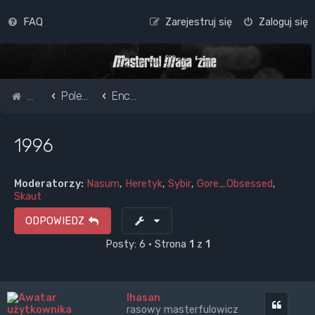
FAQ
Zarejestruj się
Zaloguj się
Strona główna
Pole do popisu...
Encyklopedia Masterfula
1996
Moderatorzy:
Nasum
,
Heretyk
,
Sybir
,
Gore_Obsessed
,
Skaut
ODPOWIEDZ
Posty: 6 • Strona
1
z
1
Ihasan
Cytuj
rasowy masterfulowicz