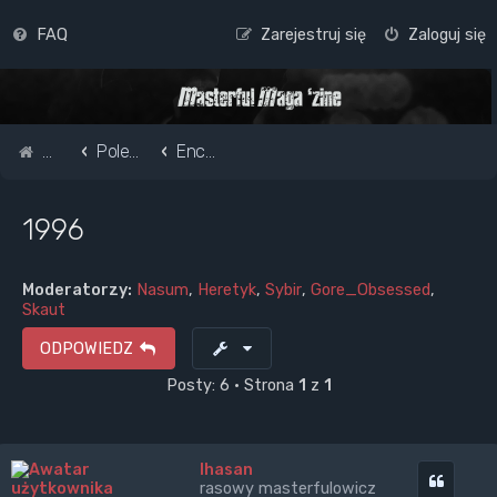
FAQ
Zarejestruj się
Zaloguj się
Strona główna
Pole do popisu...
Encyklopedia Masterfula
1996
Moderatorzy:
Nasum
,
Heretyk
,
Sybir
,
Gore_Obsessed
,
Skaut
ODPOWIEDZ
Posty: 6 • Strona
1
z
1
Ihasan
Cytuj
rasowy masterfulowicz