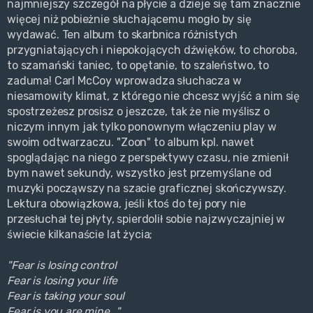
najmniejszy szczegół na płycie a dzieje się tam znacznie
więcej niż pobieżnie słuchającemu mogło by się
wydawać. Ten album to skarbnica różnistych
przygniatających i niepokojących dźwięków, to choroba,
to szamański taniec, to opętanie, to szaleństwo, to
zaduma! Carl McCoy wprowadza słuchacza w
niesamowity klimat, z którego nie chcesz wyjść a nim się
spostrzeżesz prosisz o jeszcze, tak że nie myślisz o
niczym innym jak tylko ponownym włączeniu play w
swoim odtwarzaczu. "Zoon" to album kpl. nawet
spoglądając na niego z perspektywy czasu, nie zmienił
bym nawet sekundy, wszystko jest przemyślane od
muzyki począwszy na szacie graficznej skończywszy.
Lektura obowiązkowa, jeśli ktoś do tej pory nie
przesłuchał tej płyty, spierdolił sobie najzwyczajniej w
świecie kilkanaście lat życia;
"Fear is losing control
Fear is losing your life
Fear is taking your soul
Fear is you are mine..."