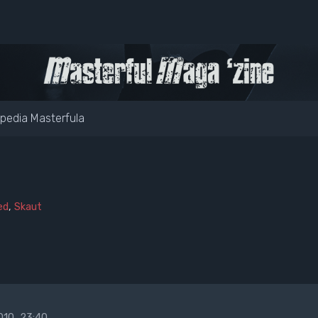
pedia Masterfula
ed
,
Skaut
10, 23:40