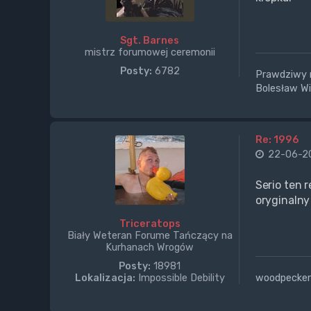
Sgt. Barnes
mistrz forumowej ceremonii
Posty:
6782
Prawdziwy mę
Bolesław W
Re: 1996
22-06-20
Serio ten 
oryginalny
Triceratops
Biały Weteran Forume Tańczący na
Kurhanach Wrogów
Posty:
18981
woodpecker
Lokalizacja:
Impossible Debility