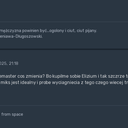
żczyzna powinien być...ogolony i ciut, ciut pijany.
ieniawa-Długoszowski.
25, 21:18
remaster cos zmienia? Bo kupilme sobie Elizium i tak szczrze
 miks jest idealny i probe wyciagniecia z tego czego wiecej t
 from space