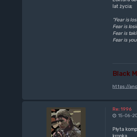
lat życia;
"Fear is lo
Fear is losi
Fear is tak
Fear is you
Black 
https://an
Re: 1996
15-06-20
Płyta komp
kropka.