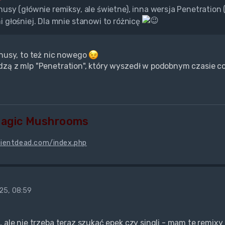
nusy (głównie remiksy, ale świetne), inna wersja Penetratio
i głośniej. Dla mnie stanowi to różnicę
onusy, to też nic nowego
zą z mlp "Penetration", który wyszedł w podobnym czasie c
Magic Mushrooms
cientdead.com/index.php
25, 08:59
, ale nie trzeba teraz szukać epek czy singli - mam te remixy 