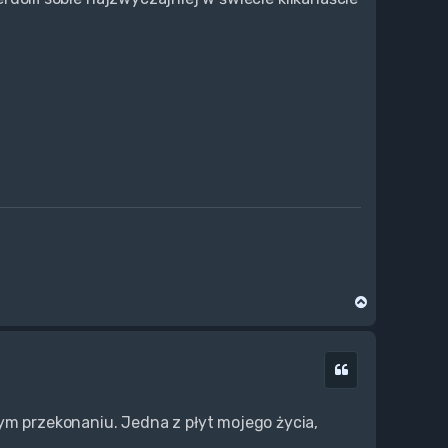
N
a
g
ó
Cytuj
r
ę
ym przekonaniu. Jedna z płyt mojego życia,