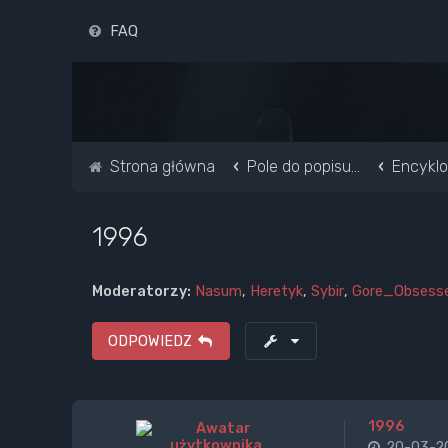
FAQ
Strona główna
Pole do popisu...
Encyklo
1996
Moderatorzy:
Nasum
,
Heretyk
,
Sybir
,
Gore_Obsess
ODPOWIEDZ
1996
20-03-20