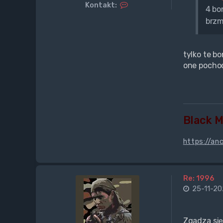
S
Kontakt:
4 bo
k
brzm
o
n
t
a
tylko te b
k
t
one pochod
u
j
s
i
ę
z
Black 
I
h
a
https://an
s
a
n
Re: 1996
25-11-20
Zgadza się