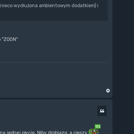
n (nieco wydłużona ambientowym dodatkiem) i
o "ZOON"
N
a
g
ó
Cytuj
r
ę
na jednej płycie. Niby drobiazg, a cieszy