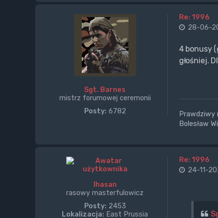
Re: 1996
28-06-20
4 bonusy (
głośniej. 
Sgt. Barnes
mistrz forumowej ceremonii
Posty:
6782
Prawdziwy mę
Bolesław W
Re: 1996
24-11-20
Ihasan
rasowy masterfulowicz
Posty:
2453
S
Lokalizacja:
East Prussia