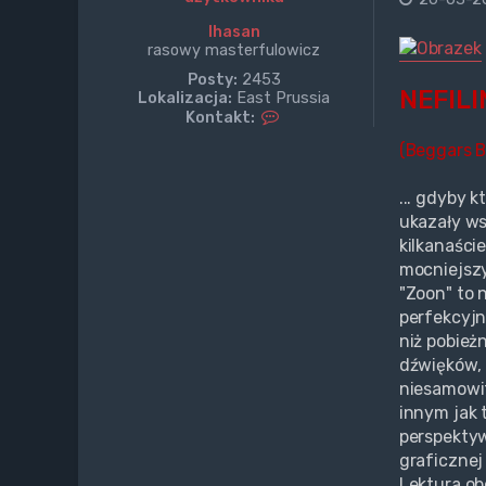
Ihasan
rasowy masterfulowicz
Posty:
2453
NEFILI
Lokalizacja:
East Prussia
S
Kontakt:
k
(Beggars 
o
n
t
... gdyby 
a
ukazały w
k
t
kilkanaści
u
mocniejsz
j
"Zoon" to 
s
perfekcyjn
i
ę
niż pobież
z
dźwięków, 
I
niesamowit
h
a
innym jak 
s
perspektyw
a
graficznej
n
Lektura obo