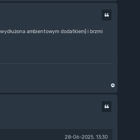
g
ó
Cytuj
r
ę
co wydłużona ambientowym dodatkiem) i brzmi
N
a
g
ó
Cytuj
r
ę
28-06-2025, 13:30