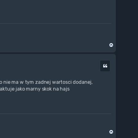
N
a
g
ó
Cytuj
r
ę
 to nie ma w tym zadnej wartosci dodanej,
raktuje jako marny skok na hajs
N
a