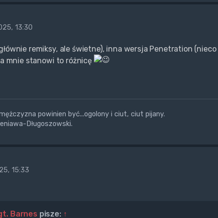
25, 13:30
głównie remiksy, ale świetne), inna wersja Penetration (nie
Dla mnie stanowi to różnicę
żczyzna powinien być...ogolony i ciut, ciut pijany.
ieniawa-Długoszowski.
25, 15:33
gt. Barnes
pisze:
↑