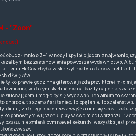
M - "Zoon"
Banquet)
ktoś obudził mnie o 3-4 w nocy i spytał o jeden z najważniej
skazał bym bez zastanowienia powyższe wydawnictwo. Album
e lat temu McCoy chyba zaskoczył nie tylko fanów Fields of t
ych dźwięków.
nie tylko prawie godzinna gitarowa jazda przy której miło mij
e brzmienie, w którym słychać niemal każdy najmniejszy szcz
nie słuchającemu mogło by się wydawać. Ten album to skarbn
to choroba, to szamański taniec, to opętanie, to szaleństw
y klimat, z którego nie chcesz wyjść a nim się spostrzeżesz p
tylko ponownym włączeniu play w swoim odtwarzaczu. "Zoon"
y czasu, nie zmienił bym nawet sekundy, wszystko jest pr
 skończywszy.
wiązkowa, jeśli ktoś do tej pory nie przesłuchał tej płyty, sp