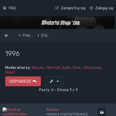
FAQ
Zarejestruj się
Zaloguj się
Strona główna
Pole do popisu...
Encyklopedia Masterfula
1996
Moderatorzy:
Nasum
,
Heretyk
,
Sybir
,
Gore_Obsessed
,
Skaut
ODPOWIEDZ
Posty: 6 • Strona
1
z
1
Ihasan
Cytuj
rasowy masterfulowicz