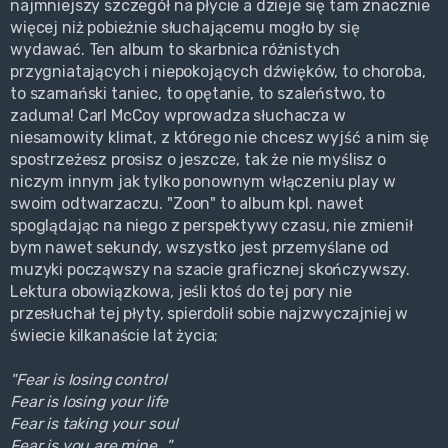
najmniejszy szczegół na płycie a dzieje się tam znacznie
więcej niż pobieżnie słuchającemu mogło by się
wydawać. Ten album to skarbnica różnistych
przygniatających i niepokojących dźwięków, to choroba,
to szamański taniec, to opętanie, to szaleństwo, to
zaduma! Carl McCoy wprowadza słuchacza w
niesamowity klimat, z którego nie chcesz wyjść a nim się
spostrzeżesz prosisz o jeszcze, tak że nie myślisz o
niczym innym jak tylko ponownym włączeniu play w
swoim odtwarzaczu. "Zoon" to album kpl. nawet
spoglądając na niego z perspektywy czasu, nie zmienił
bym nawet sekundy, wszystko jest przemyślane od
muzyki począwszy na szacie graficznej skończywszy.
Lektura obowiązkowa, jeśli ktoś do tej pory nie
przesłuchał tej płyty, spierdolił sobie najzwyczajniej w
świecie kilkanaście lat życia;
"Fear is losing control
Fear is losing your life
Fear is taking your soul
Fear is you are mine..."