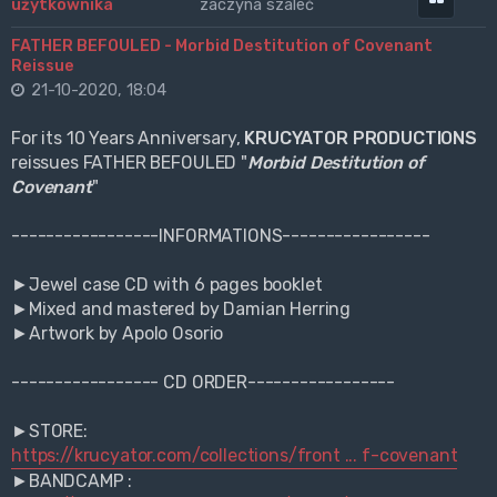
zaczyna szaleć
FATHER BEFOULED - Morbid Destitution of Covenant
Reissue
21-10-2020, 18:04
For its 10 Years Anniversary,
KRUCYATOR PRODUCTIONS
reissues FATHER BEFOULED "
Morbid Destitution of
Covenant
"
-----------------INFORMATIONS-----------------
►Jewel case CD with 6 pages booklet
►Mixed and mastered by Damian Herring
►Artwork by Apolo Osorio
----------------- CD ORDER-----------------
►STORE:
https://krucyator.com/collections/front ... f-covenant
►BANDCAMP :