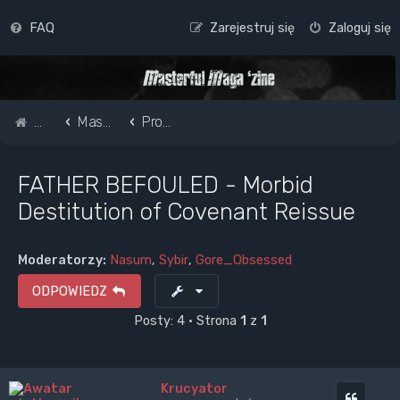
FAQ
Zarejestruj się
Zaloguj się
Strona główna
Masterful Magazine Message Board
Promote your band /webpage
FATHER BEFOULED - Morbid
Destitution of Covenant Reissue
Moderatorzy:
Nasum
,
Sybir
,
Gore_Obsessed
ODPOWIEDZ
Posty: 4 • Strona
1
z
1
Krucyator
Cytuj