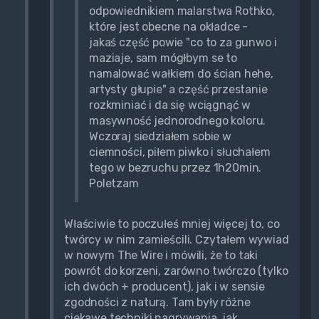
odpowiednikiem malarstwa Rothko,
które jest obecne na okładce -
jakaś część powie "co to za gunwo i
maziaje, sam mógłbym se to
namalować wałkiem do ścian hehe,
artysty głupie" a część przestanie
rozkminiać i da się wciągnąć w
masywność jednorodnego koloru.
Wczoraj siedziałem sobie w
ciemności, piłem piwko i słuchałem
tego w bezruchu przez 1h20min.
Poletzam
Właściwie to poczułeś mniej więcej to, co
twórcy w nim zamieścili. Czytałem wywiad
w nowym The Wire i mówili, że to taki
powrót do korzeni, zarówno twórczo (tylko
ich dwóch + producent), jak i w sensie
zgodności z naturą. Tam były różne
ciekawe techniki nagrywania, jak