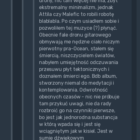
drony, nic tam więcej nie ma, zbyt
ekstremalny minimalizm, jednak
Attila czy Malefic to robili robotę
blablabla. Po czym usiadłem sobie i
pozwoliłem tej muzyce (?) płynąć.
Obecnie fale dronu gitarowego
obmywają me nędzne ciało niczym
pierwotny pra-Ocean, stałem się
śmiercią, niszczycielem światów,
nabyłem umiejętność odczuwania
przesuwu płyt tektonicznych i
doznałem śmierci ego. Bdb album,
stworzony niemal do medytacji i
kontemplowania. Odwrotność
obecnych czasów - nic nie próbuje
tam przykuć uwagi, nie da rady
rozbroić go na czynniki pierwsze,
bo jest jak jednorodna substancja
w którą wpada się i jest się
wciągniętym jak w kisiel. Jest w
sumie dźwiękowym