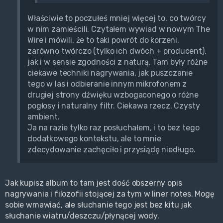
Właściwie to poczułeś mniej więcej to, co twórcy
w nim zamieścili. Czytałem wywiad w nowym The
Wire i mówili, że to taki powrót do korzeni,
zarówno twórczo (tylko ich dwóch + producent),
jak i w sensie zgodności z naturą. Tam były różne
ciekawe techniki nagrywania, jak puszczanie
tego w las i odbieranie innym mikrofonem z
drugiej strony dźwięku wzbogaconego o różne
pogłosy i naturalny filtr. Ciekawa rzecz. Czysty
ambient.
Ja na razie tylko raz posłuchałem, i to bez tego
dodatkowego kontekstu, ale to mnie
zdecydowanie zachęciło i przysiądę niedługo.
Jak kupisz album to tam jest dość obszerny opis
nagrywania i filozofii stojącej za tym w liner notes. Mogę
sobie wmawiać, ale słuchanie tego jest bez kitu jak
słuchanie wiatru/deszczu/płynącej wody.