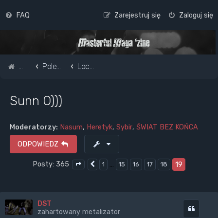
FAQ
Zarejestruj się
Zaloguj się
Strona główna
Pole do popisu...
Lochy, piwnice, fabryki, psychiatryki
Sunn O)))
Moderatorzy:
Nasum
,
Heretyk
,
Sybir
,
ŚWIAT BEZ KOŃCA
ODPOWIEDZ
Posty: 365
…
19
1
15
16
17
18
Poprzednia
Strona
19
z
19
DST
Cytuj
zahartowany metalizator