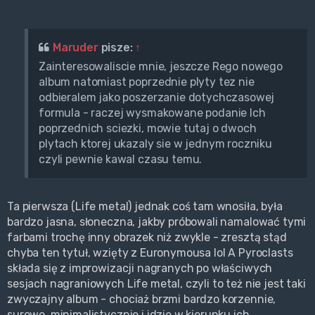
Maruder
pisze:
↑
Zainteresowaliscie mnie, jeszcze Rego nowego
album natomiast poprzednie plyty tez nie
odbieralem jako poszerzanie dotychczasowej
formula - raczej wysmakowane podanie Ich
poprzednich sciezki, mowie tutaj o dwoch
plytach ktorej ukazaly sie w jednym roczniku
czyli pewnie kawal czasu temu.
Ta pierwsza (Life metal) jednak coś tam wnosiła, była
bardzo jasna, słoneczna, jakby próbowali namalować tymi
farbami trochę inny obrazek niż zwykle - zresztą stąd
chyba ten tytuł, wzięty z Euronymousa lol A Pyroclasts
składa się z improwizacji nagranych po właściwych
sesjach nagraniowych Life metal, czyli to też nie jest taki
zwyczajny album - chociaż brzmi bardzo korzennie,
surowo, minimalistycznie i idzie w kierunku ich