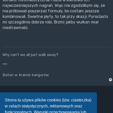
najwcześniejszych nagrań. Więc nie zgodziłbym się, że
nie próbowali poszerzać formuły, bo cośtam jeszcze
kombinowali. Świetne płyty, to tak przy okazji; Pyroclasts
mi szczególnie dobrze robi. Brzmi jakby wulkan miał
niestrawność.
Why can't we all just walk away?
***
Baton w krainie kangurów
Strona ta używa plików cookies (tzw. ciasteczka)
ODPOWIEDZ
w celach statystycznych, reklamowych oraz
Posty: 365
…
19
1
15
16
17
18
Poprzednia
Strona
19
z
19
funkcjonalnych. Warunki przechowywania lub