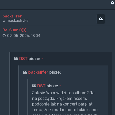
backslifer
Cytuj
w mackach Zła
Re: Sunn O)))
09-05-2026, 13:04
DST
pisze:
↑
backslifer
pisze:
↑
DST
pisze:
↑
Jak się Wam widzi ten album? Ja
na początku kręciłem nosem,
podobnie jak na koncert parę lat
temu, że ło matko co to takie same