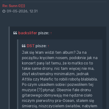
Re: Sunn O)))
09-05-2026, 12:31
backslifer
pisze:
↑
DST
pisze:
↑
Jak się Wam widzi ten album? Ja na
początku kręciłem nosem, podobnie jak na
koncert parę lat temu, że ło matko co to
takie same drony, nic tam więcej nie ma,
zbyt ekstremalny minimalizm, jednak
Attila czy Malefic to robili robotę blablabla.
Po czym usiadłem sobie i pozwoliłem tej
muzyce (?) płynąć. Obecnie fale dronu
gitarowego obmywają me nędzne ciało
niczym pierwotny pra-Ocean, stałem się
śmiercią, niszczycielem światów, nabyłem