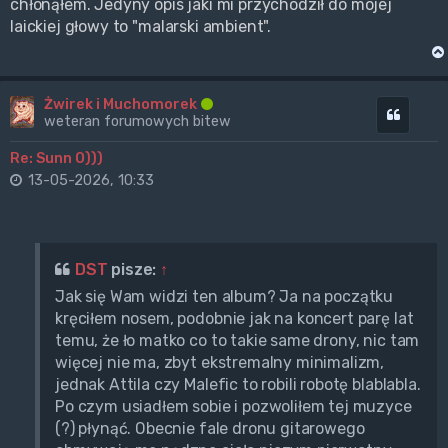
chłonąłem. Jedyny opis jaki mi przychodził do mojej
laickiej głowy to "malarski ambient".
Żwirek i Muchomorek
Cytuj
weteran forumowych bitew
Re: Sunn O)))
13-05-2026, 10:33
DST
pisze:
↑
Jak się Wam widzi ten album? Ja na początku
kręciłem nosem, podobnie jak na koncert parę lat
temu, że ło matko co to takie same drony, nic tam
więcej nie ma, zbyt ekstremalny minimalizm,
jednak Attila czy Malefic to robili robotę blablabla.
Po czym usiadłem sobie i pozwoliłem tej muzyce
(?) płynąć. Obecnie fale dronu gitarowego