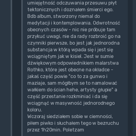
umiejętność odczuwania przesuwu płyt
tektonicznych i doznałem śmierci ego.
Bdb album, stworzony niemal do
medytacji i kontemplowania. Odwrotność
obecnych czasów - nic nie próbuje tam
przykuć uwagi, nie da rady rozbroić go na
czynniki pierwsze, bo jest jak jednorodna
substancja w którą wpada się i jest się
wciągniętym jak w kisiel. Jest w sumie
dźwiękowym odpowiednikiem malarstwa
Rothko, które jest obecne na okładce -
jakaś część powie "co to za gunwo i
maziaje, sam mógłbym se to namalować
wałkiem do ścian hehe, artysty głupie" a
część przestanie rozkminiać i da się
wciągnąć w masywność jednorodnego
koloru.
Wczoraj siedziałem sobie w ciemności,
piłem piwko i słuchałem tego w bezruchu
przez 1h20min. Poletzam