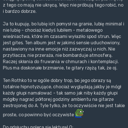
z tego co mają nie ukręcą. Więc nie próbują tego robić, no
i bardzo dobrze.
Ja to kupuję, bo lubię ich pomysł na granie, lubię minimal i
nie lubię - chociaż kiedyś lubiłem - metalowego
wieśniactwa, które im czasami wyłaziło spod strun. Więc
jest gites. Ten album jest w jakimś sensie uduchowiony,
nastawiony na inne emocje niż zazwyczaj u nich. Nie
przytłacza, nie przeraża, nie bombarduje atmosferą.
Raczej skłania do fruwania w chmurach i kontemplacji.
Plus ma doskonałe brzmienie, te gitary rzężą tak, że oj.
Ten Rothko to w ogóle dobry trop, bo jego obrazy są
totalnie hipnotyzujące, chociaż wyglądają jakby je mógł
każdy głupi namalować - tak samo jak niby każdy głupi
mógłby nagrać półtorej godziny ambientu na gitarze
zestrojonej do A. Tyle tylko, że to oczywiście nie jest takie
proste, co powinno być oczywiste
Do odsłuchu poleca się lekturę! O: