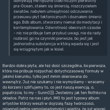
obmywają me nędzne ciało niczym pierwotny
pra-Ocean, stałem się śmiercią, niszczycielem
światów, nabyłem umiejętność odczuwania
przesuwu płyt tektonicznych i doznałem śmierci
ego. Bdb album, stworzony niemal do medytacji i
kontemplowania. Odwrotność obecnych czasów
- nic nie próbuje tam przykuć uwagi, nie da rady
rozbroić go na czynniki pierwsze, bo jest jak
jednorodna substancja w którą wpada się i jest
się wciągniętym jak w kisiel.
Bardzo dobra płyta, ale też dość szczególna, bo pierwsza,
która nie próbuje rozpychać dotychczasowej formuły w
jakimś kierunku, tylko jest mmm skierowana do
wewnątrz. Już nie szukamy i nie wymyślamy - wracamy
do korzeni i szlifujemy to, co jest naszą esencją, o,
popatrzcie, to my - SunnO))). Jesteśmy jak ten Rothko na
okładce. Patrz na nas i płyń. IMO to jest typowy album
artystów którzy weszli w dojrzałą fazę twórczości,
osiągnęli pełnię samoświadomości i wiedzą, że już więcej