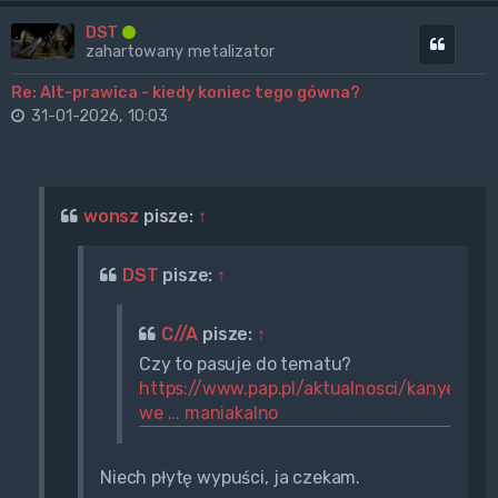
DST
Cytuj
zahartowany metalizator
Re: Alt-prawica - kiedy koniec tego gówna?
31-01-2026, 10:03
wonsz
pisze:
↑
DST
pisze:
↑
C//A
pisze:
↑
Czy to pasuje do tematu?
https://www.pap.pl/aktualnosci/kanye-
we ... maniakalno
Niech płytę wypuści, ja czekam.