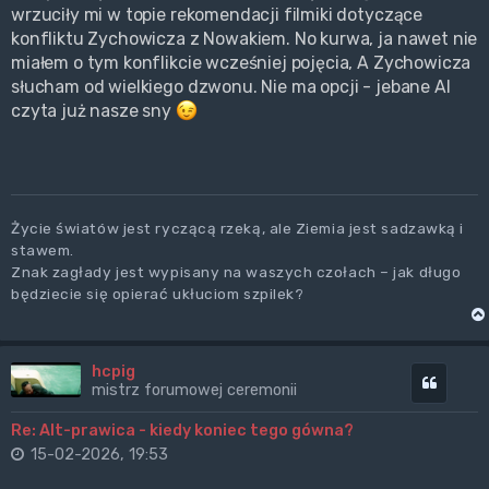
wrzuciły mi w topie rekomendacji filmiki dotyczące
konfliktu Zychowicza z Nowakiem. No kurwa, ja nawet nie
miałem o tym konflikcie wcześniej pojęcia, A Zychowicza
słucham od wielkiego dzwonu. Nie ma opcji - jebane AI
czyta już nasze sny
Życie światów jest ryczącą rzeką, ale Ziemia jest sadzawką i
stawem.
Znak zagłady jest wypisany na waszych czołach – jak długo
będziecie się opierać ukłuciom szpilek?
hcpig
Cytuj
mistrz forumowej ceremonii
Re: Alt-prawica - kiedy koniec tego gówna?
15-02-2026, 19:53