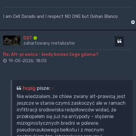
I am Cell Dorado and I respect NO ONE but Gohan Blanco
DST
Cytuj
zahartowany metalizator
Re: Alt-prawica - kiedy koniec tego gówna?
19-05-2026, 18:05
hcpig
pisze:
↑
Nie wiedzialem, że chlew zwany alt-prawicą jest
jeszcze w stanie czymś zaskoczyć ale w ramach
infiltracji środowiska redpillowców widać, że
przekopałem się już na antypody - stężenie
mizoginistycznych bredni w polewie
pseudonaukowego bełkotu i z mocnym