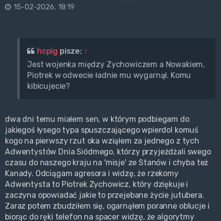
15-02-2026, 18:19
hcpig
pisze:
↑
Jest wojenka między Zychowiczem a Nowakiem,
Piotrek w odwecie ładnie mu wygarnął. Komu
kibicujecie?
dwa dni temu miałem sen, w którym podbiegam do
jakiegoś łysego typa spuszczającego wpierdol komuś
kogo na pierwszy rzut oka wziąłem za jednego z tych
Adwentystów Dnia Siódmego, którzy przyjeżdżali swego
czasu do naszego kraju na 'misje' ze Stanów i chyba też
Kanady. Odciągam agresora i widzę, że rzekomy
Adwentysta to Piotrek Zychowicz, który dziękuje i
zaczyna opowiadać jakie to przejebane życie jutubera.
Zaraz potem zbudziłem się, ogarnąłem poranne oblucje i
biorąc do ręki telefon na spacer widzę, że algorytmy