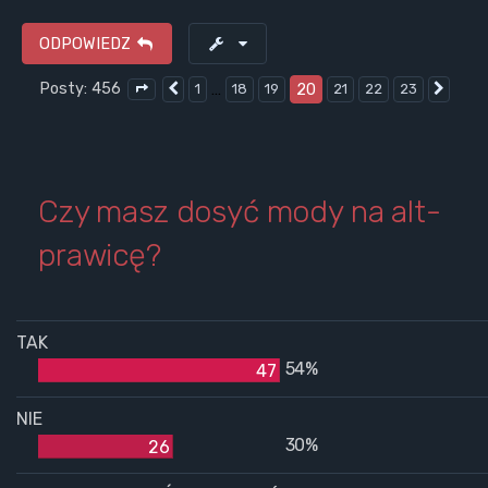
ODPOWIEDZ
Posty: 456
…
20
1
18
19
21
22
23
Poprzednia
Nast
Strona
20
z
23
Czy masz dosyć mody na alt-
prawicę?
TAK
54%
47
NIE
30%
26