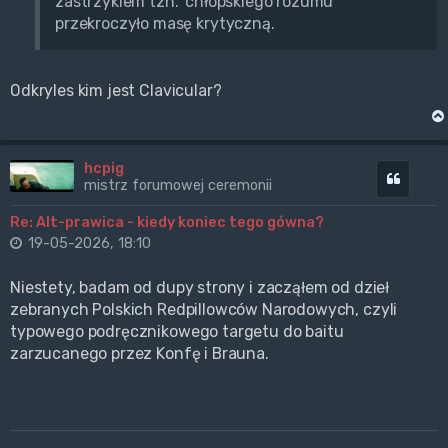
zastrzykiem tzn. 'chłopskiego rozumu'
przekroczyło masę krytyczną.
Odkryles kim jest Clavicular?
hcpig
Cytuj
mistrz forumowej ceremonii
Re: Alt-prawica - kiedy koniec tego gówna?
19-05-2026, 18:10
Niestety, badam od dupy strony i zacząłem od dzieł
zebranych Polskich Redpillowców Narodowych, czyli
typowego podręcznikowego targetu do baitu
zarzucanego przez Konfę i Brauna.