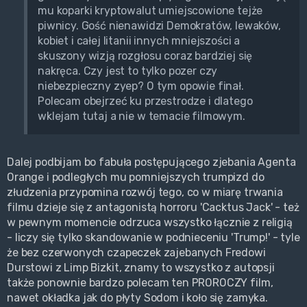
mu koparki kryptowalut umiejscowione tejże
piwnicy. Gość nienawidzi Demokratów, lewaków,
kobiet i całej litanii innych mniejszości a
skuszony wizją rozgłosu coraz bardziej się
nakręca. Czy jest to tylko pozer czy
niebezpieczny zyep? O tym opowie finał.
Polecam obejrzeć ku przestrodze i dlatego
wklejam tutaj a nie w temacie filmowym.
Dalej podbijam bo fabuła postępującego zjebania Agenta
Orange i podległych mu pomniejszych trumpizd do
złudzenia przypomina rozwój tego, co w miarę trwania
filmu dzieje się z antagonistą horroru 'Cacktus Jack' - też
w pewnym momencie odrzuca wszystko łącznie z religią
- liczy się tylko skandowanie w podnieceniu 'Trump!' - tyle
że bez czerwonych czapeczek zajebanych Fredowi
Durstowi z Limp Bizkit, znamy to wszystko z autopsji
także ponownie bardzo polecam ten PROROCZY film,
nawet okładka jak do płyty Sodom i koło się zamyka.