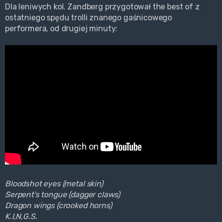
Dla leniwych kol. Zandberg przygotował the best of z
ostatniego spędu trolli znanego gaśnicowego
performera, od drugiej minuty:
Bloodshot eyes (metal skin)
Serpent's tongue (dagger claws)
Dragon wings (crooked horns)
K.I,N,G.S.