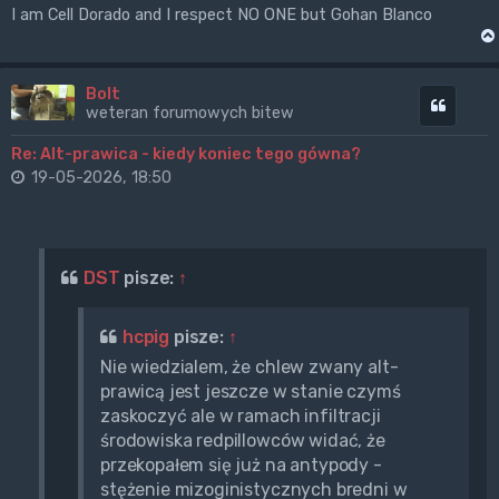
I am Cell Dorado and I respect NO ONE but Gohan Blanco
Bolt
Cytuj
weteran forumowych bitew
Re: Alt-prawica - kiedy koniec tego gówna?
19-05-2026, 18:50
DST
pisze:
↑
hcpig
pisze:
↑
Nie wiedzialem, że chlew zwany alt-
prawicą jest jeszcze w stanie czymś
zaskoczyć ale w ramach infiltracji
środowiska redpillowców widać, że
przekopałem się już na antypody -
stężenie mizoginistycznych bredni w