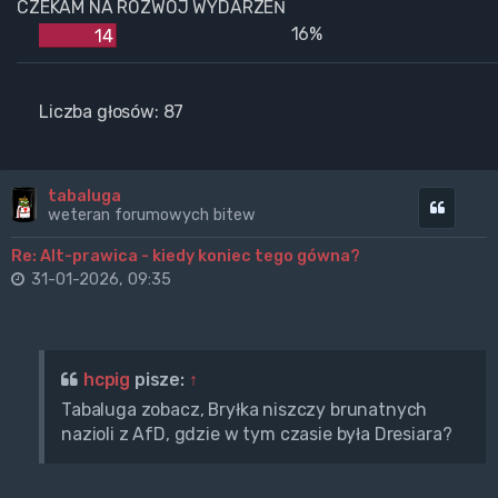
CZEKAM NA ROZWÓJ WYDARZEŃ
16%
14
Liczba głosów:
87
tabaluga
Cytuj
weteran forumowych bitew
Re: Alt-prawica - kiedy koniec tego gówna?
31-01-2026, 09:35
hcpig
pisze:
↑
Tabaluga zobacz, Bryłka niszczy brunatnych
nazioli z AfD, gdzie w tym czasie była Dresiara?