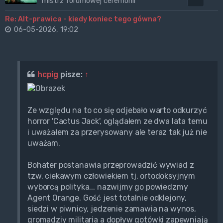
mistrz forumowej ceremonii
Re: Alt-prawica - kiedy koniec tego gówna?
06-05-2026, 19:02
hcpig
pisze:
↑
Ze względu na to co się odjebało warto odkurzyć
horror 'Cactus Jack', oglądałem ze dwa lata temu
i uważałem za przerysowany ale teraz tak już nie
uważam.
Bohater postanawia przeprowadzić wywiad z
tzw. ciekawym człowiekiem tj. ortodoksyjnym
wyborcą polityka... nazwijmy go powiedzmy
Agent Orange. Gość jest totalnie odklejony,
siedzi w piwnicy, jedzenie zamawia na wynos,
gromadziy militaria a dopływ gotówki zapewniają