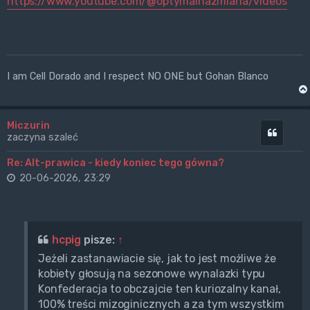
https://www.youtube.com/@optymalnazmiana/videos
I am Cell Dorado and I respect NO ONE but Gohan Blanco
Miczurin
Cytuj
zaczyna szaleć
Re: Alt-prawica - kiedy koniec tego gówna?
20-06-2026, 23:29
hcpig
pisze:
↑
Jeżeli zastanawiacie się, jak to jest możliwe że
kobiety głosują na sezonowe wynalazki typu
Konfederacja to obczajcie ten kuriozalny kanał,
100% treści mizoginicznych a za tym wszystkim