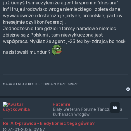
już kiedyś tłumaczyłem że agent krypronim "dresiara"
infiltruje środowisko wroga niemieckiego , zbiera dane
wywiadowcze i dostarcza je jedynej propolskiej partii w
knesejmie czyli konfederacji.
Jednocześnie tam gdzie interesy narodowe niemiec
zbieżne są z Polskimi , tam niewykluczona jest
współpraca. Myślisz że agent j-23 też był zdrajcą bo nosił
nazistowski mundur ?
MAGA // FAFO // RESTORE BRITAIN // OZE-SROZE
Hatefire
Cytuj
Biały Weteran Forume Tańczący na
Kurhanach Wrogów
Re: Alt-prawica - kiedy koniec tego gówna?
31-01-2026, 09:57