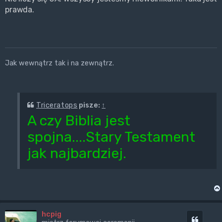
prawda.
Jak wewnątrz tak i na zewnątrz.
Triceratops
pisze:
↑
A czy Biblia jest
spojna....Stary Testament
jak najbardziej.
hcpig
Cytuj