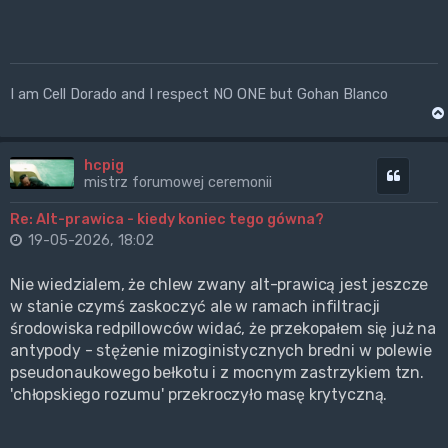
I am Cell Dorado and I respect NO ONE but Gohan Blanco
hcpig
Cytuj
mistrz forumowej ceremonii
Re: Alt-prawica - kiedy koniec tego gówna?
19-05-2026, 18:02
Nie wiedzialem, że chlew zwany alt-prawicą jest jeszcze
w stanie czymś zaskoczyć ale w ramach infiltracji
środowiska redpillowców widać, że przekopałem się już na
antypody - stężenie mizoginistycznych bredni w polewie
pseudonaukowego bełkotu i z mocnym zastrzykiem tzn.
'chłopskiego rozumu' przekroczyło masę krytyczną.