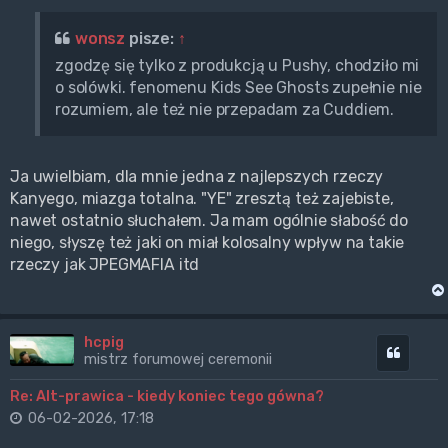
wonsz
pisze:
↑
zgodzę się tylko z produkcją u Pushy, chodziło mi
o solówki. fenomenu Kids See Ghosts zupełnie nie
rozumiem, ale też nie przepadam za Cuddiem.
Ja uwielbiam, dla mnie jedna z najlepszych rzeczy
Kanyego, miazga totalna. "YE" zresztą też zajebiste,
nawet ostatnio słuchałem. Ja mam ogólnie słabość do
niego, słyszę też jaki on miał kolosalny wpływ na takie
rzeczy jak JPEGMAFIA itd
hcpig
Cytuj
mistrz forumowej ceremonii
Re: Alt-prawica - kiedy koniec tego gówna?
06-02-2026, 17:18