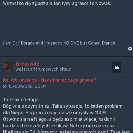
Wszystko się zgadza a ten łysy agresor to Nowak.
I am Cell Dorado and I respect NO ONE but Gohan Blanco
tomekw48
Cytuj
weteran forumowych bitew
Re: Alt-prawica - kiedy koniec tego gówna?
15-02-2026, 20:01
To znak od Boga.
Bóg wie o czym śnisz. Taka sytuacja, to żaden problem
dla Niego. Bóg kontroluje nasze umysły w 100%.
Otwórz się na Niego, a będziesz miał więcej takich i
bardziej bezczelnych znaków. Natury nie oszukasz.
Nie liczy się JA. Wszyscy jesteśmy niewolnikami. Taka jest