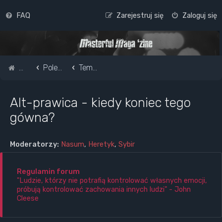
FAQ
Zarejestruj się
Zaloguj się
Strona główna
Pole do popisu...
Tematy polityczne, kontrowersje ideologiczne i światopoglądowe
Alt-prawica - kiedy koniec tego
gówna?
Moderatorzy:
Nasum
,
Heretyk
,
Sybir
Regulamin forum
"Ludzie, którzy nie potrafią kontrolować własnych emocji,
próbują kontrolować zachowania innych ludzi" - John
Cleese