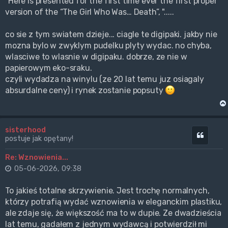
"Here is presented for the first time ever the first proper
version of the “The Girl Who Was… Death”, ".....
co sie z tym swiatem dzieje... ciagle te digipaki. jakby nie
mozna bylo w zwyklym pudelku plyty wydac. no chyba,
wlasciwe to wlasnie w digipaku. dobrze, ze nie w
papierowym eko-sraku.
czyli wydadza na winylu (ze 20 lat temu juz osiagaly
absurdalne ceny) i rynek zostanie popsuty
sisterhood
Cytuj
postuje jak opętany!
Re: Wznowienia...
05-06-2026, 09:38
To jakieś totalne skrzywienie. Jest trochę normalnych,
którzy potrafią wydać wznowienia w eleganckim plastiku,
ale zdaje się, że większość ma to w dupie. Ze dwadzieścia
lat temu, gadałem z jednym wydawcą i potwierdził mi