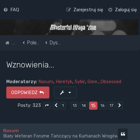
FAQ
Zarejestruj się
Zaloguj się
Strona główna
Pole do popisu...
Dyskusje o muzyce metalowej
Wznowienia...
Moderatorzy:
Nasum
,
Heretyk
,
Sybir
,
Gore_Obsessed
ODPOWIEDZ
Posty: 323
…
15
1
13
14
16
17
Poprzednia
Następn
Strona
15
z
17
Nasum
Cytuj
Biały Weteran Forume Tańczący na Kurhanach Wrogów