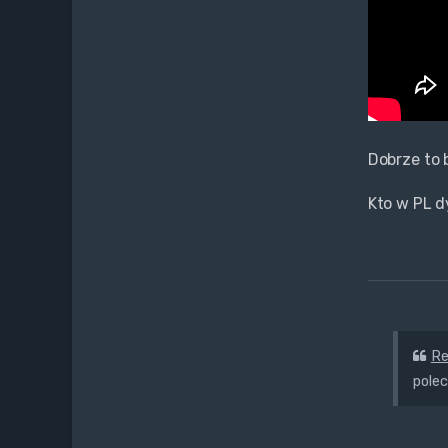
Dobrze to 
Kto w PL d
R
pole