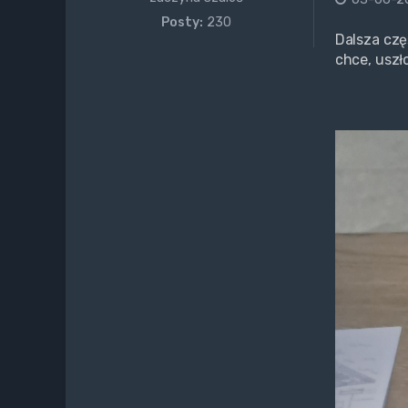
Posty:
230
Dalsza czę
chce, uszł