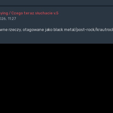
ying / Czego teraz słuchacie v.5
26, 11:27
wne rzeczy, otagowane jako black metal/post-rock/krautroc
.