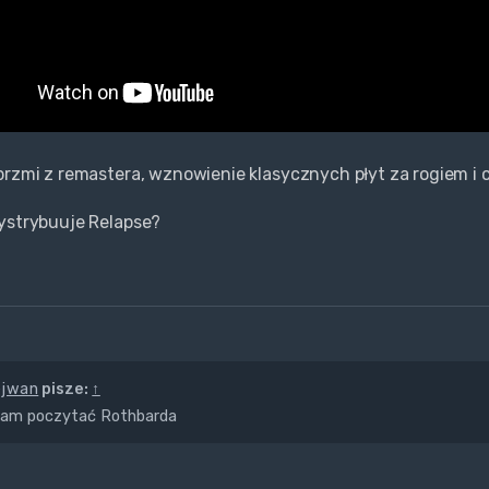
brzmi z remastera, wznowienie klasycznych płyt za rogiem i 
ystrybuuje Relapse?
ejwan
pisze:
↑
cam poczytać Rothbarda