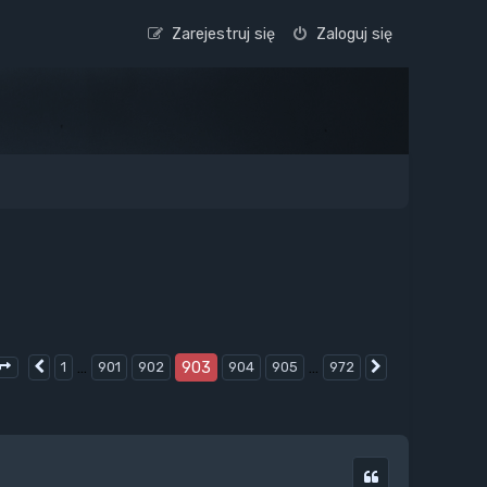
Zarejestruj się
Zaloguj się
…
903
…
1
901
902
904
905
972
Poprzednia
Następna
Strona
903
z
972
Cytuj