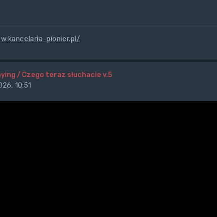
.kancelaria-pionier.pl/
ying / Czego teraz słuchacie v.5
26, 10:51