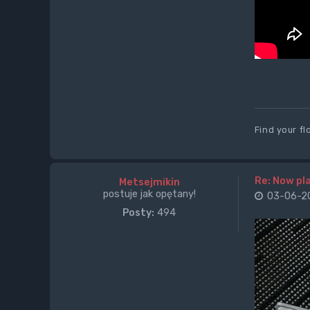
Find your fl
Re: Now pla
Metsejmikin
postuje jak opętany!
03-06-20
Posty:
494