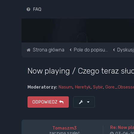
FAQ
Strona główna
Pole do popisu...
Dyskusj
Now playing / Czego teraz słuc
Moderatorzy:
Nasum
,
Heretyk
,
Sybir
,
Gore_Obsess
ODPOWIEDZ
Re: Now pla
Tomaszm3
zaczyna szaleć
03-06-20