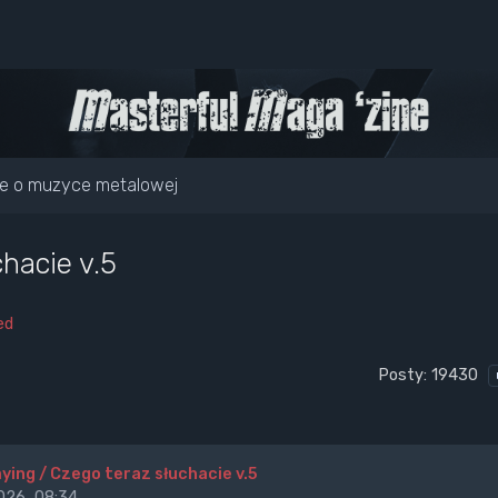
e o muzyce metalowej
hacie v.5
ed
Posty: 19430
ying / Czego teraz słuchacie v.5
26, 08:34