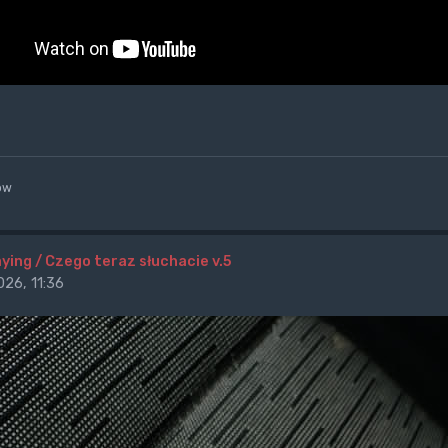
ow
ying / Czego teraz słuchacie v.5
26, 11:36