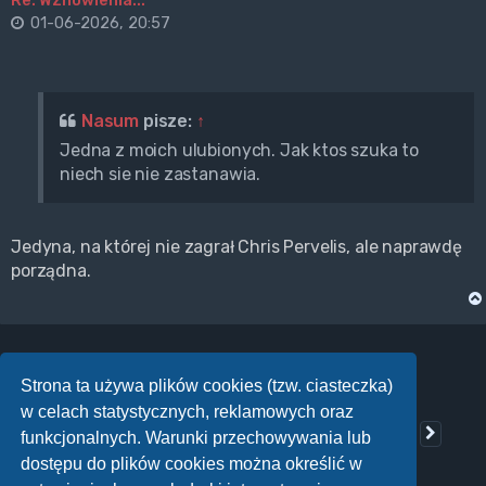
01-06-2026, 20:57
Nasum
pisze:
↑
Jedna z moich ulubionych. Jak ktos szuka to
niech sie nie zastanawia.
Jedyna, na której nie zagrał Chris Pervelis, ale naprawdę
porządna.
Strona ta używa plików cookies (tzw. ciasteczka)
ODPOWIEDZ
w celach statystycznych, reklamowych oraz
Posty: 323
…
14
1
12
13
15
16
17
Poprzednia
Nastę
Strona
14
z
17
funkcjonalnych. Warunki przechowywania lub
dostępu do plików cookies można określić w