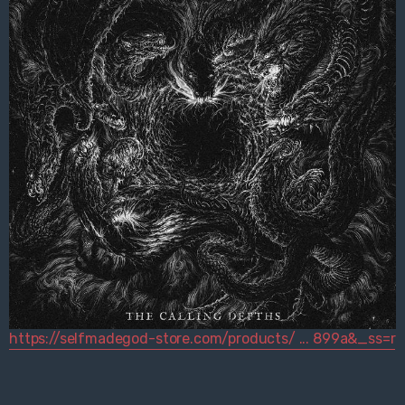
https://selfmadegod-store.com/products/ ... 899a&_ss=r