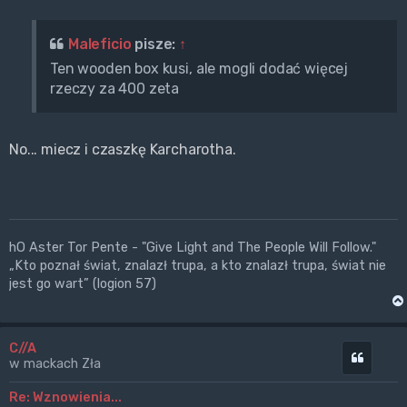
Maleficio
pisze:
↑
Ten wooden box kusi, ale mogli dodać więcej
rzeczy za 400 zeta
No... miecz i czaszkę Karcharotha.
hO Aster Tor Pente - "Give Light and The People Will Follow."
„Kto poznał świat, znalazł trupa, a kto znalazł trupa, świat nie
jest go wart” (logion 57)
C//A
Cytuj
w mackach Zła
Re: Wznowienia...