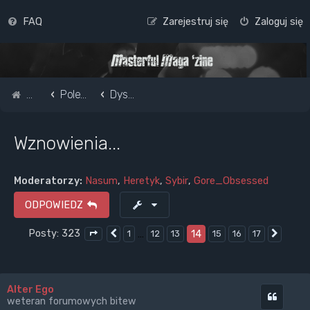
FAQ
Zarejestruj się
Zaloguj się
Strona główna
Pole do popisu...
Dyskusje o muzyce metalowej
Wznowienia...
Moderatorzy:
Nasum
,
Heretyk
,
Sybir
,
Gore_Obsessed
ODPOWIEDZ
Posty: 323
…
14
1
12
13
15
16
17
Poprzednia
Nastę
Strona
14
z
17
Alter Ego
Cytuj
weteran forumowych bitew