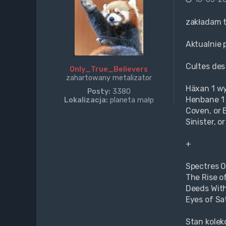
zakładam 
Aktualnie 
Cultes des
Only_True_Believers
zahartowany metalizator
Häxan 1 w
Posty:
3380
Henbane 1
Lokalizacja:
planeta małp
Coven, or E
Sinister, o
+
Spectres O
The Rise o
Deeds Wit
Eyes of Sa
Stan kolek