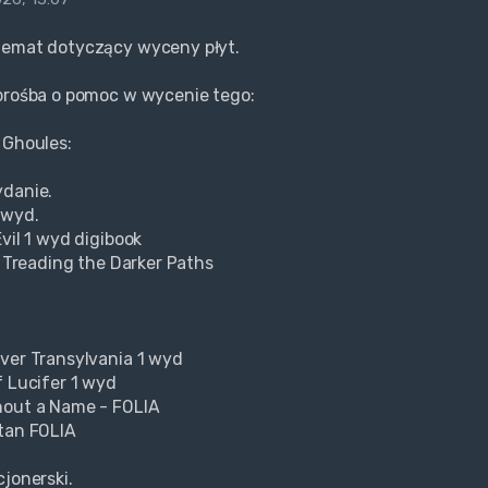
temat dotyczący wyceny płyt.
prośba o pomoc w wycenie tego:
 Ghoules:
ydanie.
 wyd.
vil 1 wyd digibook
r Treading the Darker Paths
ver Transylvania 1 wyd
f Lucifer 1 wyd
hout a Name - FOLIA
tan FOLIA
cjonerski.