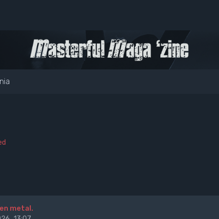
nia
ed
en metal.
26, 13:07