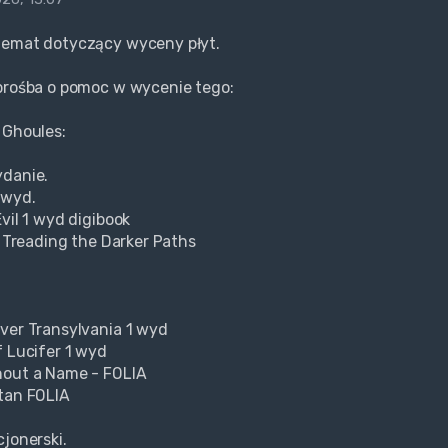
temat dotyczący wyceny płyt.
prośba o pomoc w wycenie tego:
 Ghoules:
ydanie.
 wyd.
vil 1 wyd digibook
r Treading the Darker Paths
ver Transylvania 1 wyd
f Lucifer 1 wyd
hout a Name - FOLIA
tan FOLIA
cjonerski.