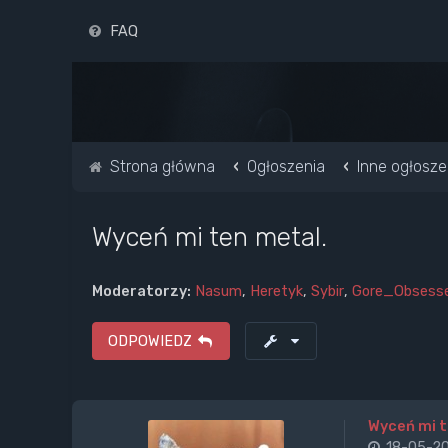
FAQ
Strona główna
Ogłoszenia
Inne ogłosze
Wyceń mi ten metal.
Moderatorzy:
Nasum
,
Heretyk
,
Sybir
,
Gore_Obsess
ODPOWIEDZ
Wyceń mi t
18-05-20