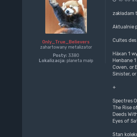
zakładam 
Aktualnie 
Cultes des
Only_True_Believers
zahartowany metalizator
Häxan 1 w
Posty:
3380
Henbane 1
Lokalizacja:
planeta małp
Coven, or E
Sinister, o
+
Spectres O
The Rise o
Deeds Wit
Eyes of Sa
Stan kolek