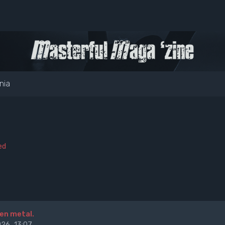
nia
ed
en metal.
26, 13:07