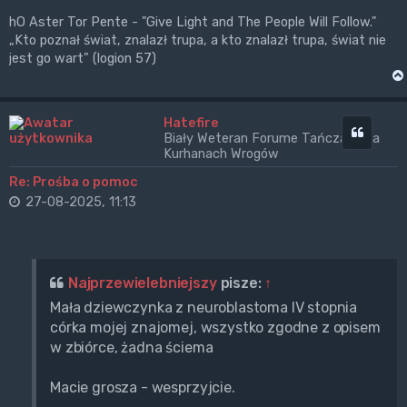
hO Aster Tor Pente - "Give Light and The People Will Follow."
„Kto poznał świat, znalazł trupa, a kto znalazł trupa, świat nie
jest go wart” (logion 57)
Hatefire
Cytuj
Biały Weteran Forume Tańczący na
Kurhanach Wrogów
Re: Prośba o pomoc
27-08-2025, 11:13
Najprzewielebniejszy
pisze:
↑
Mała dziewczynka z neuroblastoma IV stopnia
córka mojej znajomej, wszystko zgodne z opisem
w zbiórce, żadna ściema
Macie grosza - wesprzyjcie.