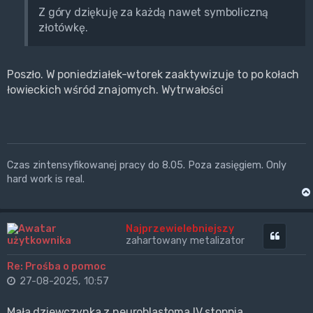
Z góry dziękuję za każdą nawet symboliczną
złotówkę.
Poszło. W poniedziałek-wtorek zaaktywizuje to po kołach
łowieckich wśród znajomych. Wytrwałości
Czas zintensyfikowanej pracy do 8.05. Poza zasięgiem. Only
hard work is real.
Najprzewielebniejszy
Cytuj
zahartowany metalizator
Re: Prośba o pomoc
27-08-2025, 10:57
Mała dziewczynka z neuroblastoma IV stopnia