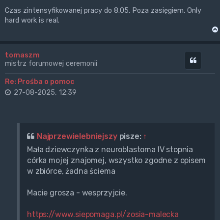
Czas zintensyfikowanej pracy do 8.05. Poza zasięgiem. Only
hard work is real.
tomaszm
Cytuj
mistrz forumowej ceremonii
Re: Prośba o pomoc
27-08-2025, 12:39
Najprzewielebniejszy
pisze:
↑
Mała dziewczynka z neuroblastoma IV stopnia
córka mojej znajomej, wszystko zgodne z opisem
w zbiórce, żadna ściema
Macie grosza - wesprzyjcie.
https://www.siepomaga.pl/zosia-malecka