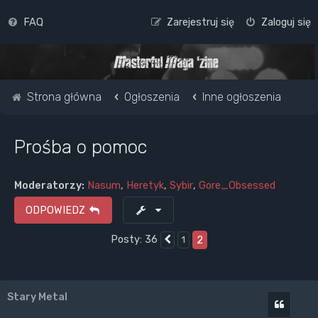
FAQ
Zarejestruj się
Zaloguj się
Strona główna
Ogłoszenia
Inne ogłoszenia
Prośba o pomoc
Moderatorzy:
Nasum
,
Heretyk
,
Sybir
,
Gore_Obsessed
ODPOWIEDZ
Posty: 36
2
1
Poprzednia
Stary Metal
Cytuj