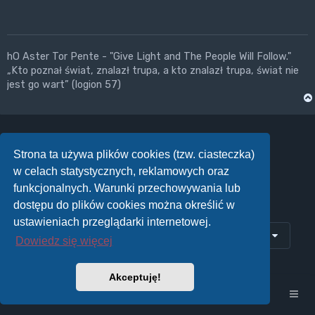
hO Aster Tor Pente - "Give Light and The People Will Follow."
„Kto poznał świat, znalazł trupa, a kto znalazł trupa, świat nie
jest go wart” (logion 57)
Strona ta używa plików cookies (tzw. ciasteczka)
ODPOWIEDZ
w celach statystycznych, reklamowych oraz
Posty: 36
2
1
Poprzednia
funkcjonalnych. Warunki przechowywania lub
dostępu do plików cookies można określić w
ustawieniach przeglądarki internetowej.
Przejdź do
Dowiedz się więcej
Akceptuję!
Strona główna