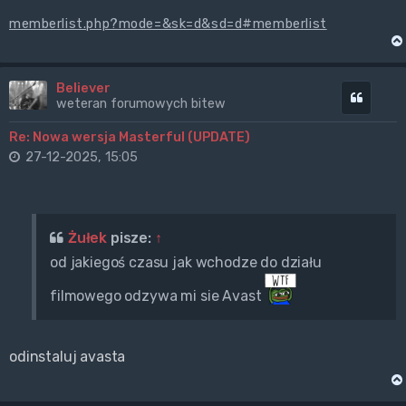
memberlist.php?mode=&sk=d&sd=d#memberlist
Believer
Cytuj
weteran forumowych bitew
Re: Nowa wersja Masterful (UPDATE)
27-12-2025, 15:05
Żułek
pisze:
↑
od jakiegoś czasu jak wchodze do działu
filmowego odzywa mi sie Avast
odinstaluj avasta