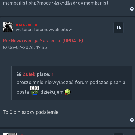
memberlist.php?mode=&sk=d&sd=d#memberlist
masterful
Cytuj
weteran forumowych bitew
Re: Nowa wersja Masterful (UPDATE)
06-07-2026, 19:35
Żułek
pisze:
↑
prosze mnie nie wyłączać forum podczas pisania
posta
dziekujem
To Olo niszczy podziemie.