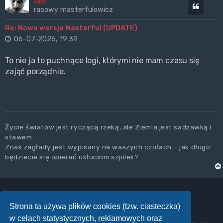
Olo
Cytuj
rasowy masterfulowicz
Re: Nowa wersja Masterful (UPDATE)
06-07-2026, 19:39
To nie ja to puchnące logi, którymi nie mam czasu się
zająć porządnie.
Życie światów jest ryczącą rzeką, ale Ziemia jest sadzawką i
stawem.
Znak zagłady jest wypisany na waszych czołach – jak długo
będziecie się opierać ukłuciom szpilek?
Strona ta używa plików cookies (tzw. ciasteczka)
ODPOWIEDZ
w celach statystycznych, reklamowych oraz