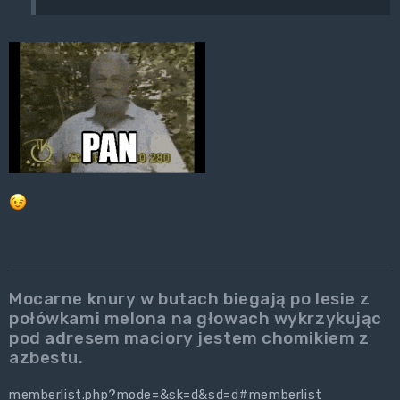
Mocarne knury w butach biegają po lesie z
połówkami melona na głowach wykrzykując
pod adresem maciory jestem chomikiem z
azbestu.
memberlist.php?mode=&sk=d&sd=d#memberlist