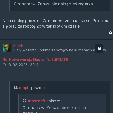
Olo, napraw! Znowu nie nakręciłeś zegarka!
Niech chłop poczeka. Za moment zmiana czasu. Po co ma
się brać za robotę 2x w tak krótkim czasie.
Żułek
Cytuj
Biały Weteran Forume Tańczący na Kurhanach Wrogów
Re: Nowa wersja Masterful (UPDATE)
18-02-2026, 22:11
empir
pisze:
↑
masterful
pisze:
↑
Olo, napraw! Znowu nie nakręciłeś