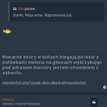
Olo
pisze:
↑
Sorrki, Moja wina. Naprawione już.
Mocarne knury w butach biegają po lesie z
połówkami melona na głowach wykrzykując
pod adresem maciory jestem chomikiem z
azbestu.
memberlist.php?mode=&sk=d&sd=d#memberlist
Pelson
Cytuj
rasowy masterfulowicz