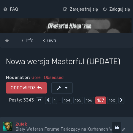
FAQ
Zarejestruj się
Zaloguj się
Strona główna
Info o masterful i forum
uwagi / informacje ...
Nowa wersja Masterful (UPDATE)
Moderator:
Gore_Obsessed
ODPOWIEDZ
Posty: 3343
…
167
1
164
165
166
168
Poprzednia
Nas
Strona
167
z
168
Żułek
Cytuj
Biały Weteran Forume Tańczący na Kurhanach Wrogów