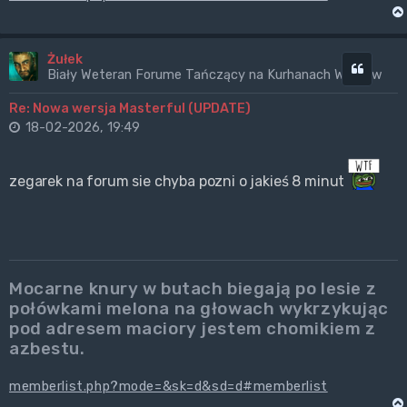
Żułek
Cytuj
Biały Weteran Forume Tańczący na Kurhanach Wrogów
Re: Nowa wersja Masterful (UPDATE)
18-02-2026, 19:49
zegarek na forum sie chyba pozni o jakieś 8 minut
Mocarne knury w butach biegają po lesie z
połówkami melona na głowach wykrzykując
pod adresem maciory jestem chomikiem z
azbestu.
memberlist.php?mode=&sk=d&sd=d#memberlist