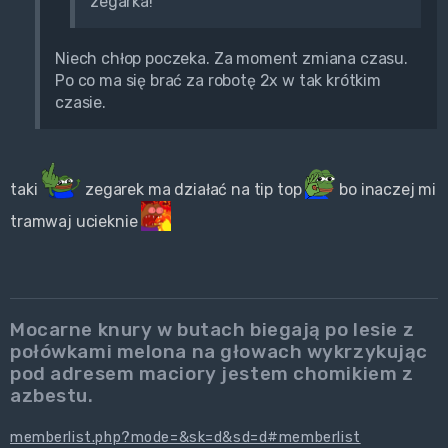
zegarka!
Niech chłop poczeka. Za moment zmiana czasu.
Po co ma się brać za robotę 2x w tak krótkim
czasie.
taki
zegarek ma działać na tip top
bo inaczej mi
tramwaj ucieknie
Mocarne knury w butach biegają po lesie z
połówkami melona na głowach wykrzykując
pod adresem maciory jestem chomikiem z
azbestu.
memberlist.php?mode=&sk=d&sd=d#memberlist