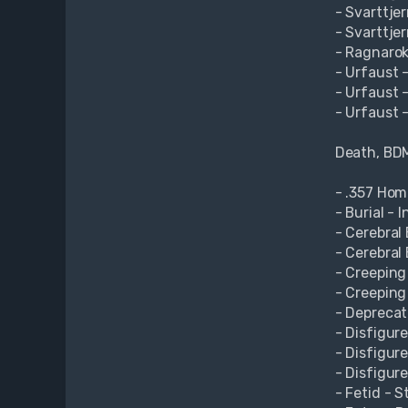
- Svarttje
- Svarttjer
- Ragnarok
- Urfaust -
- Urfaust 
- Urfaust -
Death, BDM
- .357 Hom
- Burial - 
- Cerebral
- Cerebral
- Creeping
- Creeping
- Deprecat
- Disfigur
- Disfigur
- Disfigure
- Fetid - 