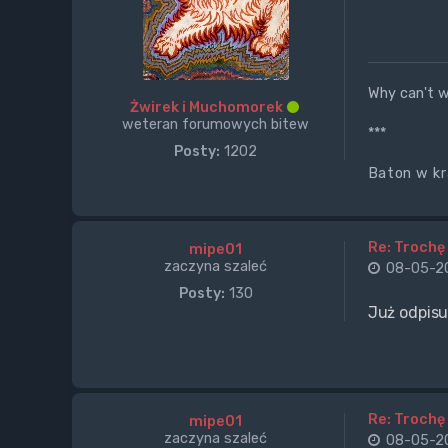
Why can't w
Żwirek i Muchomorek
weteran forumowych bitew
***
Posty:
1202
Baton w kr
Re: Trochę 
mipe01
zaczyna szaleć
08-05-20
Posty:
130
Już odpis
Re: Trochę 
mipe01
zaczyna szaleć
08-05-20