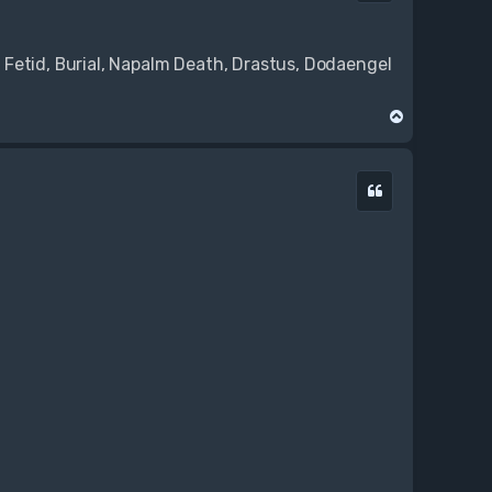
ę
Fetid, Burial, Napalm Death, Drastus, Dodaengel
N
a
g
ó
Cytuj
r
ę