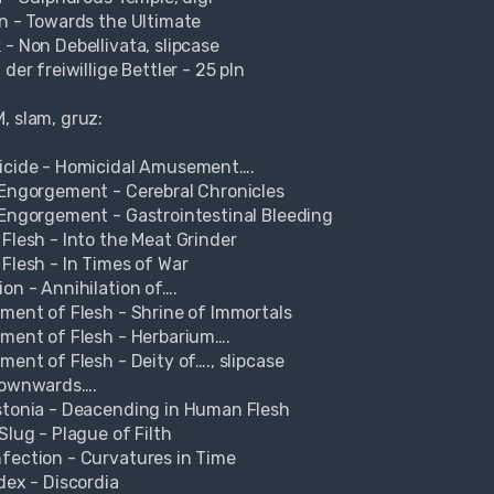
rn - Towards the Ultimate
 - Non Debellivata, slipcase
 der freiwillige Bettler - 25 pln
, slam, gruz:
icide - Homicidal Amusement….
 Engorgement - Cerebral Chronicles
 Engorgement - Gastrointestinal Bleeding
 Flesh - Into the Meat Grinder
 Flesh - In Times of War
ion - Annihilation of….
ement of Flesh - Shrine of Immortals
ement of Flesh - Herbarium….
ment of Flesh - Deity of…., slipcase
Downwards….
stonia - Deacending in Human Flesh
Slug - Plague of Filth
fection - Curvatures in Time
dex - Discordia