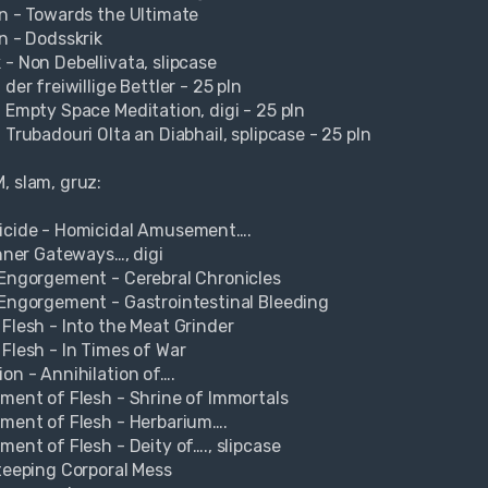
rn - Towards the Ultimate
n - Dodsskrik
 - Non Debellivata, slipcase
 der freiwillige Bettler - 25 pln
- Empty Space Meditation, digi - 25 pln
 Trubadouri Olta an Diabhail, splipcase - 25 pln
, slam, gruz:
icide - Homicidal Amusement….
Inner Gateways…, digi
 Engorgement - Cerebral Chronicles
 Engorgement - Gastrointestinal Bleeding
 Flesh - Into the Meat Grinder
 Flesh - In Times of War
ion - Annihilation of….
ement of Flesh - Shrine of Immortals
ement of Flesh - Herbarium….
ment of Flesh - Deity of…., slipcase
Steeping Corporal Mess