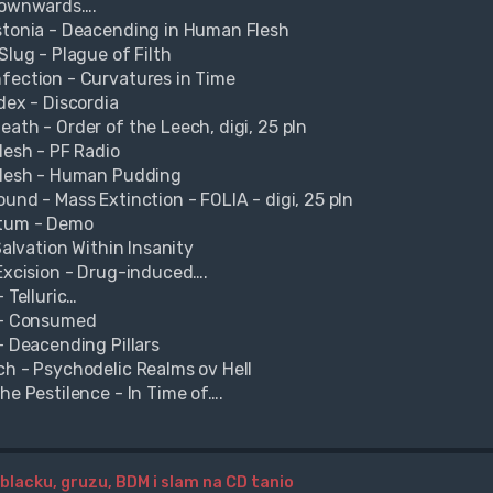
Downwards….
stonia - Deacending in Human Flesh
Slug - Plague of Filth
fection - Curvatures in Time
dex - Discordia
eath - Order of the Leech, digi, 25 pln
lesh - PF Radio
Flesh - Human Pudding
ound - Mass Extinction - FOLIA - digi, 25 pln
tum - Demo
 Salvation Within Insanity
 Excision - Drug-induced….
- Telluric…
 - Consumed
- Deacending Pillars
ch - Psychodelic Realms ov Hell
he Pestilence - In Time of….
blacku, gruzu, BDM i slam na CD tanio