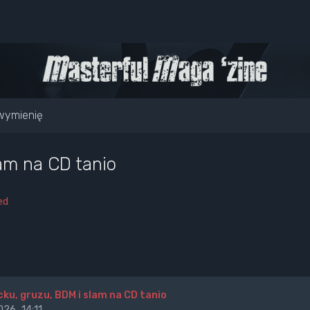
wymienię
lam na CD tanio
ed
cku, gruzu, BDM i slam na CD tanio
26, 14:11