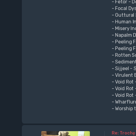
- Fetor - 
- Focal Dy
- Guttural 
- Human In
- Misery In
- Napalm D
- Peeling F
- Peeling 
- Rotten S
- Sedimen
- Sijjeel -
- Virulent
- Void Rot 
- Void Rot
- Void Rot 
- Wharflur
- Worship t
Re: Trochę 