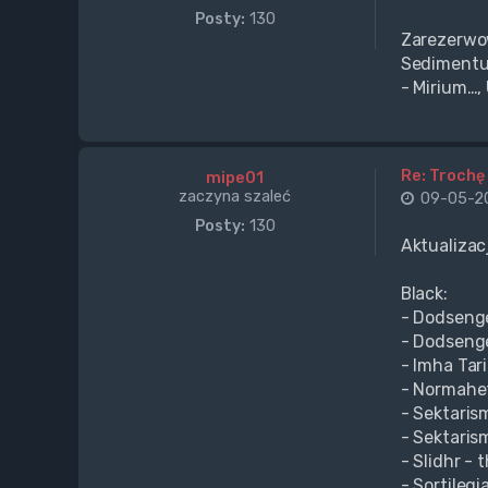
Posty:
130
Zarezerwo
Sedimentum
- Mirium…, 
Re: Trochę 
mipe01
zaczyna szaleć
09-05-20
Posty:
130
Aktualizac
Black:
- Dodsenge
- Dodsenge
- Imha Tari
- Normahet
- Sektarism
- Sektarism
- Slidhr - 
- Sortilegi