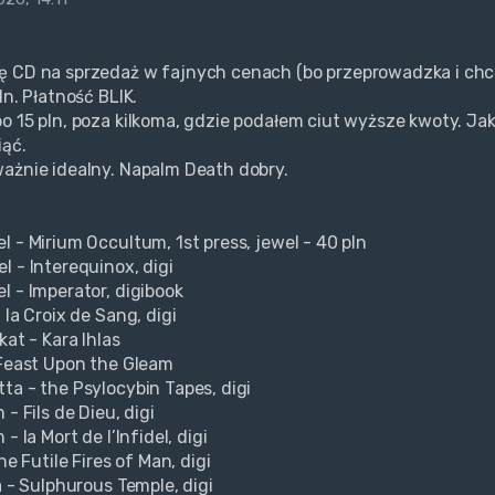
 CD na sprzedaż w fajnych cenach (bo przeprowadzka i chc
ln. Płatność BLIK.
o 15 pln, poza kilkoma, gdzie podałem ciut wyższe kwoty. Jakb
iąć.
ażnie idealny. Napalm Death dobry.
l - Mirium Occultum, 1st press, jewel - 40 pln
l - Interequinox, digi
l - Imperator, digibook
 la Croix de Sang, digi
kat - Kara Ihlas
 Feast Upon the Gleam
ta - the Psylocybin Tapes, digi
 - Fils de Dieu, digi
 - la Mort de l’Infidel, digi
the Futile Fires of Man, digi
a - Sulphurous Temple, digi