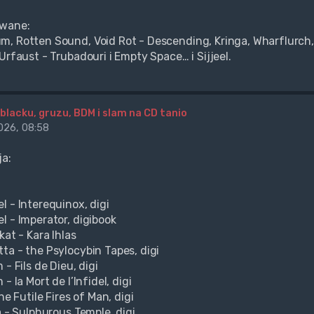
wane:
, Rotten Sound, Void Rot - Descending, Kringa, Wharflurch, 
Urfaust - Trubadouri i Empty Space… i Sijjeel.
blacku, gruzu, BDM i slam na CD tanio
26, 08:58
ja:
l - Interequinox, digi
l - Imperator, digibook
kat - Kara Ihlas
ta - the Psylocybin Tapes, digi
 - Fils de Dieu, digi
 - la Mort de l’Infidel, digi
the Futile Fires of Man, digi
a - Sulphurous Temple, digi