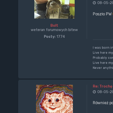
08-05-20
Poszło PW
Bolt
weteran forumowych bitew
Posty:
1774
I was born i
Live here my
Probably com
Live here my
Never anythi
Re: Trochę 
08-05-20
Również p