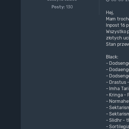
Posty:
130
Hej,
Mam trochę
Inpost 16 p
Wszystko p
złotych uc
Stan przew
Black:
- Dodsenge
- Dodaenge
- Dodsenge
- Drastus -
- Imha Tari
- Kringa -
- Normahet
- Sektarism
- Sektarism
- Slidhr - 
- Sortilegi