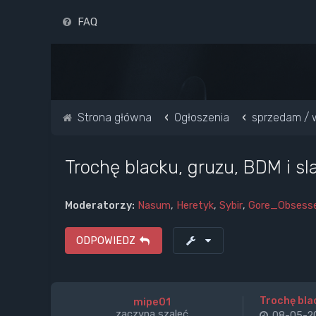
FAQ
Strona główna
Ogłoszenia
sprzedam / 
Trochę blacku, gruzu, BDM i s
Moderatorzy:
Nasum
,
Heretyk
,
Sybir
,
Gore_Obsess
ODPOWIEDZ
Trochę bla
mipe01
zaczyna szaleć
08-05-20