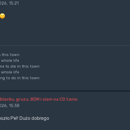
26, 15:21
n this town
 whole life
e to die in this town
 whole life
ng to do in this town
blacku, gruzu, BDM i slam na CD tanio
26, 15:38
oszło PW! Dużo dobrego