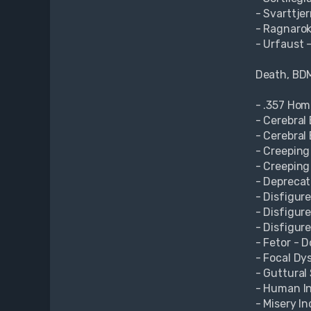
- Svarttje
- Ragnarok
- Urfaust -
Death, BDM
- .357 Hom
- Cerebral
- Cerebral
- Creeping
- Creeping
- Deprecat
- Disfigur
- Disfigur
- Disfigure
- Fetor - 
- Focal Dy
- Guttural 
- Human In
- Misery In