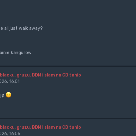
e all just walk away?
ainie kangurów
blacku, gruzu, BDM i slam na CD tanio
26, 16:01
uję
blacku, gruzu, BDM i slam na CD tanio
26, 16:06