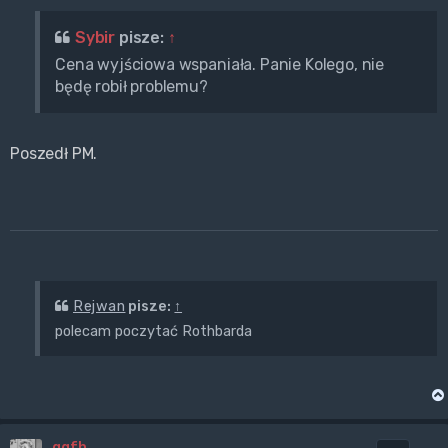
Sybir
pisze:
↑
Cena wyjściowa wspaniała. Panie Kolego, nie
będę robił problemu?
Poszedł PM.
Rejwan
pisze:
↑
polecam poczytać Rothbarda
ggfh