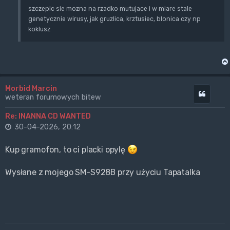
szczepic sie mozna na rzadko mutujace i w miare stale
genetycznie wirusy, jak gruzlica, krztusiec, blonica czy np
koklusz
Morbid Marcin
Cytuj
weteran forumowych bitew
Re: INANNA CD WANTED
30-04-2026, 20:12
Kup gramofon, to ci placki opylę
Wysłane z mojego SM-S928B przy użyciu Tapatalka