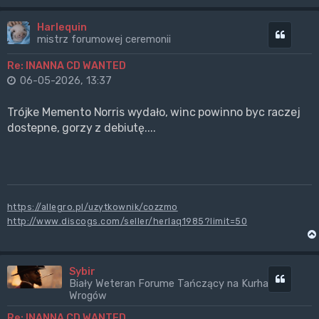
Harlequin
Cytuj
mistrz forumowej ceremonii
Re: INANNA CD WANTED
06-05-2026, 13:37
Trójke Memento Norris wydało, winc powinno byc raczej
dostepne, gorzy z debiutę....
https://allegro.pl/uzytkownik/cozzmo
http://www.discogs.com/seller/herlaq1985?limit=50
Sybir
Cytuj
Biały Weteran Forume Tańczący na Kurhanach
Wrogów
Re: INANNA CD WANTED