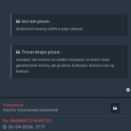
nicram pisze:
Antichrist niszczy UaFM w pięć sekund.
Triceratops pisze:
szczepic sie mozna na rzadko mutujace i w miare stale
genetycznie wirusy, jak gruzlica, krztusiec, blonica czy np
koklusz
tomaszm
Cytuj
mistrz forumowej ceremonii
Re: INANNA CD WANTED
30-04-2026, 21:17