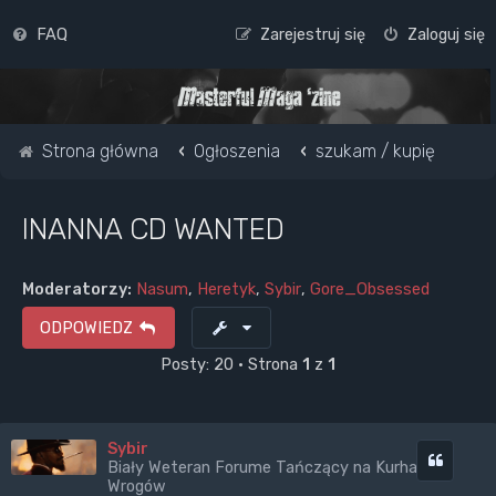
FAQ
Zarejestruj się
Zaloguj się
Strona główna
Ogłoszenia
szukam / kupię
INANNA CD WANTED
Moderatorzy:
Nasum
,
Heretyk
,
Sybir
,
Gore_Obsessed
ODPOWIEDZ
Posty: 20 • Strona
1
z
1
Sybir
Cytuj
Biały Weteran Forume Tańczący na Kurhanach
Wrogów