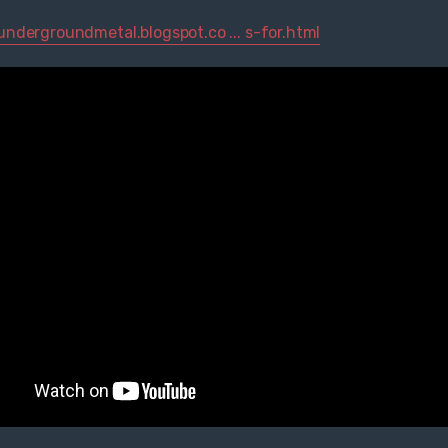
rundergroundmetal.blogspot.co ... s-for.html