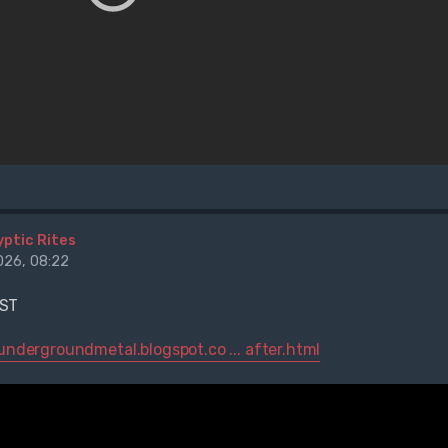
yptic Rites
26, 08:22
ST
rundergroundmetal.blogspot.co ... after.html