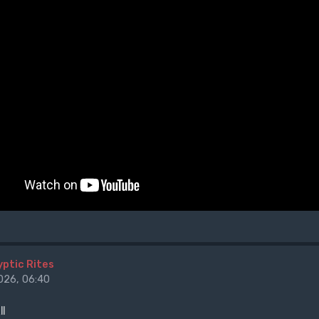
yptic Rites
26, 06:40
I