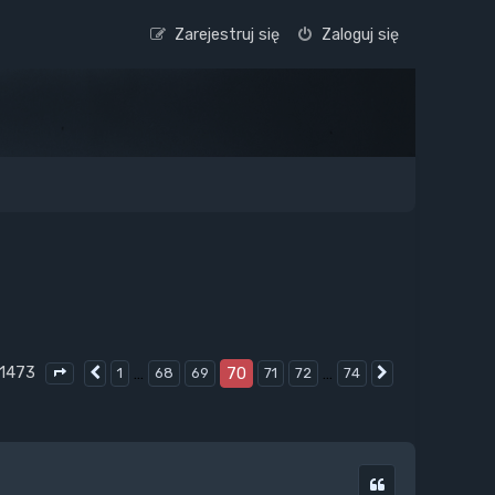
Zarejestruj się
Zaloguj się
 1473
…
70
…
1
68
69
71
72
74
Poprzednia
Następna
Strona
70
z
74
Cytuj