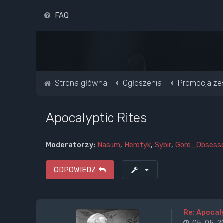
FAQ
Strona główna
Ogłoszenia
Promocja ze
Apocalyptic Rites
Moderatorzy:
Nasum
,
Heretyk
,
Sybir
,
Gore_Obsess
ODPOWIEDZ
Re: Apocal
05-05-20