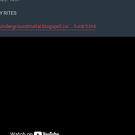
Y RITES
rundergroundmetal.blogspot.co ... tural.html