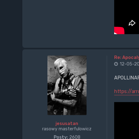
Re: Apocal
12-05-20
APOLLINA
https://ar
jesusatan
rasowy masterfulowicz
Posty:
2608