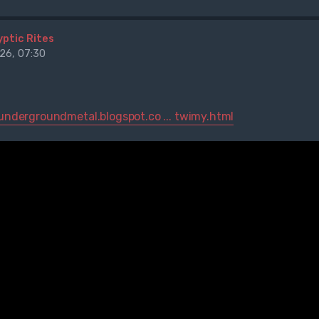
yptic Rites
26, 07:30
rundergroundmetal.blogspot.co ... twimy.html