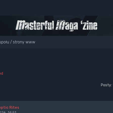
społu / strony www
ed
Posty:
yptic Rites
26, 14:51