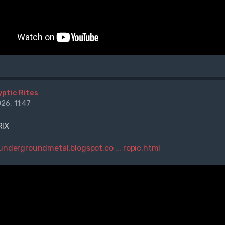
yptic Rites
26, 11:47
RIX
rundergroundmetal.blogspot.co ... ropic.html