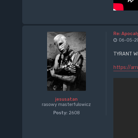
Re: Apocal
06-05-20
TYRANT W
https://ar
jesusatan
rasowy masterfulowicz
Posty:
2608