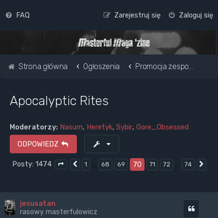
FAQ
Zarejestruj się
Zaloguj się
Strona główna
Ogłoszenia
Promocja zespołu / strony www
Apocalyptic Rites
Moderatorzy:
Nasum
,
Heretyk
,
Sybir
,
Gore_Obsessed
ODPOWIEDZ
Posty: 1474
…
70
…
1
68
69
71
72
74
Poprzednia
Na
Strona
70
z
74
jesusatan
Cytuj
rasowy masterfulowicz