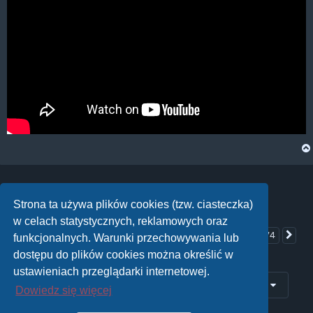
Strona ta używa plików cookies (tzw. ciasteczka)
ODPOWIEDZ
w celach statystycznych, reklamowych oraz
Posty: 1474
…
70
…
1
68
69
71
72
74
Poprzednia
Na
Strona
70
z
74
funkcjonalnych. Warunki przechowywania lub
dostępu do plików cookies można określić w
ustawieniach przeglądarki internetowej.
Przejdź do
Dowiedz się więcej