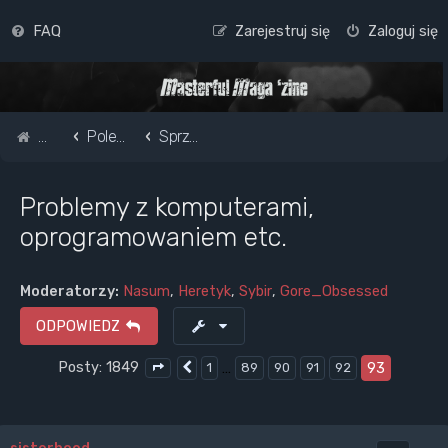
FAQ
Zarejestruj się
Zaloguj się
Strona główna
Pole do popisu...
Sprzęt - instrumenty, audio, komputery, telefony, CDs, LPs, kasety
Problemy z komputerami,
oprogramowaniem etc.
Moderatorzy:
Nasum
,
Heretyk
,
Sybir
,
Gore_Obsessed
ODPOWIEDZ
Posty: 1849
…
93
1
89
90
91
92
Poprzednia
Strona
93
z
93