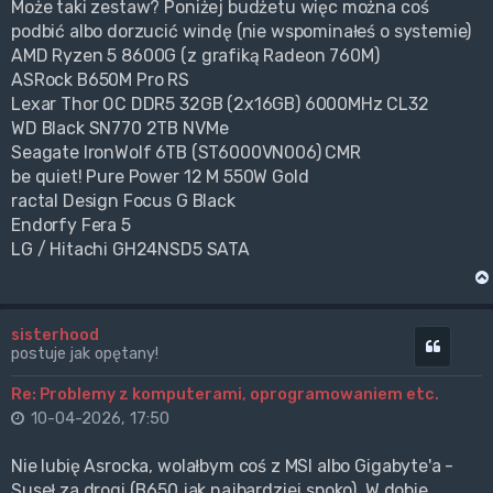
Może taki zestaw? Poniżej budżetu więc można coś
podbić albo dorzucić windę (nie wspominałeś o systemie)
AMD Ryzen 5 8600G (z grafiką Radeon 760M)
ASRock B650M Pro RS
Lexar Thor OC DDR5 32GB (2x16GB) 6000MHz CL32
WD Black SN770 2TB NVMe
Seagate IronWolf 6TB (ST6000VN006) CMR
be quiet! Pure Power 12 M 550W Gold
ractal Design Focus G Black
Endorfy Fera 5
LG / Hitachi GH24NSD5 SATA
sisterhood
Cytuj
postuje jak opętany!
Re: Problemy z komputerami, oprogramowaniem etc.
10-04-2026, 17:50
Nie lubię Asrocka, wolałbym coś z MSI albo Gigabyte'a -
Suseł za drogi (B650 jak najbardziej spoko). W dobie