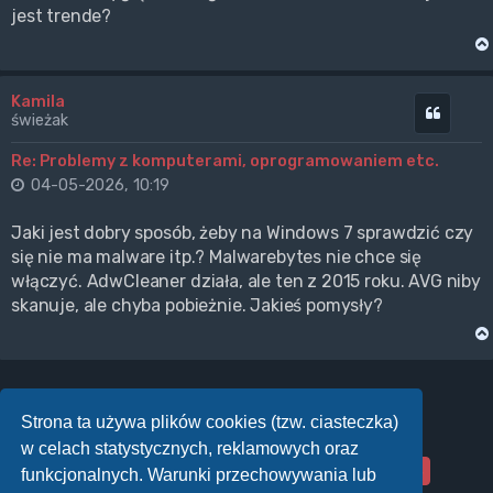
jest trende?
Kamila
Cytuj
świeżak
Re: Problemy z komputerami, oprogramowaniem etc.
04-05-2026, 10:19
Jaki jest dobry sposób, żeby na Windows 7 sprawdzić czy
się nie ma malware itp.? Malwarebytes nie chce się
włączyć. AdwCleaner działa, ale ten z 2015 roku. AVG niby
skanuje, ale chyba pobieżnie. Jakieś pomysły?
Strona ta używa plików cookies (tzw. ciasteczka)
ODPOWIEDZ
w celach statystycznych, reklamowych oraz
Posty: 1849
…
93
1
89
90
91
92
Poprzednia
Strona
93
z
93
funkcjonalnych. Warunki przechowywania lub