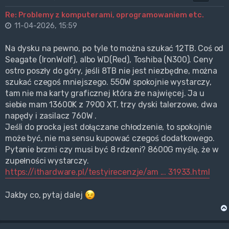
Re: Problemy z komputerami, oprogramowaniem etc.
11-04-2026, 15:59
Na dysku na pewno, po tyle to można szukać 12TB. Coś od
Seagate (IronWolf), albo WD(Red), Toshiba (N300). Ceny
ostro poszły do góry, jeśli 8TB nie jest niezbędne, można
szukać czegoś mniejszego. 550W spokojnie wystarczy,
tam nie ma karty graficznej która żre najwięcej. Ja u
siebie mam 13600K z 7900 XT, trzy dyski talerzowe, dwa
napędy i zasilacz 760W .
Jeśli do procka jest dołączane chłodzenie, to spokojnie
może być, nie ma sensu kupować czegoś dodatkowego.
Pytanie brzmi czy musi być 8 rdzeni? 8600G myślę, że w
zupełności wystarczy.
https://ithardware.pl/testyirecenzje/am ... 31933.html
Jakby co, pytaj dalej