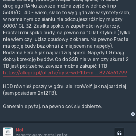
drogiego RAMu zawsze można zejść w dół czyli np
5600/CL 40 - wiem, słabo to wygląda ale w syntetykach,
w normalnym działaniu nie odczujesz różnicy między
6000/ CL 32. Zasiłka spoko, w zupełności wystarczy.
Fractal robi spoko budy, na pewno na 10 lat styknie (tylko
nie wiem czy lubisz obudowy z oknem. Na pewno Fractal
ma opcję budy bez okna i z miejscem na napędy).
Rodzima Fera 5 jak najbardziej spoko. Napędy LG mają
dobrą korekcję błędów. Co do SSD nie wiem czy akurat 2
TB jest potrzebne, zawsze można zakupić 1 TB
https://allegro.pl/oferta/dysk-wd-1tb-m ... 8274561799
HDD również poszły w górę, ale IronWolf jak najbardziej
(sam posiadam 2x12TB).
Generalnie pytaj, na pewno coś się dobierze.
Mol
Cytuj
zahartowany metalizator