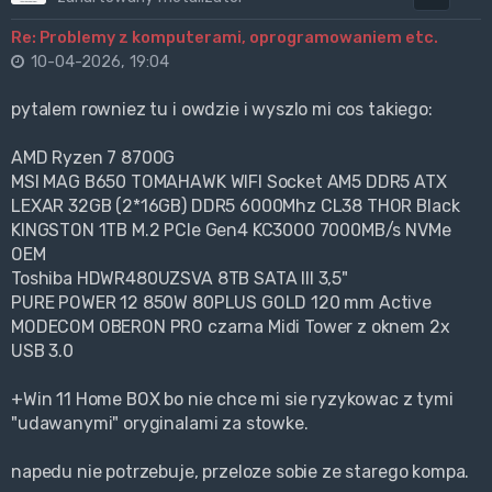
Re: Problemy z komputerami, oprogramowaniem etc.
10-04-2026, 19:04
pytalem rowniez tu i owdzie i wyszlo mi cos takiego:
AMD Ryzen 7 8700G
MSI MAG B650 TOMAHAWK WIFI Socket AM5 DDR5 ATX
LEXAR 32GB (2*16GB) DDR5 6000Mhz CL38 THOR Black
KINGSTON 1TB M.2 PCIe Gen4 KC3000 7000MB/s NVMe
OEM
Toshiba HDWR480UZSVA 8TB SATA III 3,5"
PURE POWER 12 850W 80PLUS GOLD 120 mm Active
MODECOM OBERON PRO czarna Midi Tower z oknem 2x
USB 3.0
+Win 11 Home BOX bo nie chce mi sie ryzykowac z tymi
"udawanymi" oryginalami za stowke.
napedu nie potrzebuje, przeloze sobie ze starego kompa.