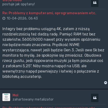
sisterhood
Cytuj
postuje jak opętany!
Re: Problemy z komputerami, oprogramowaniem etc.
10-04-2026, 06:43
Integry bez problemu uciągną 4K, zatem z niższą
rozdzielczością też dadzą radę. Pamięć RAM tez bez
szaleństw, 5600/6000 nawet przy wysokim opóźnieniu
nie będzie miało znaczenia. Prędkość NVME
wystarczająca, nawet jeśli będzie Gen 3. Jeśli owe 5k bez
monitora to myślę, że spokojnie się zmieścisz. Obudowa
rzecz gustu, jeśli rippowanie muzyki ja bym poszukał coś
z zatokami 5,25". Niby można napęd na USB, ale
wewnętrzny napęd pewniejszy i łatwiej o połączenie z
biblioteką accuraterip.
Mol
Cytuj
zahartowany metalizator