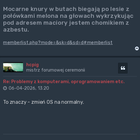
Mocarne knury w butach biegają po lesie z
połówkami melona na głowach wykrzykując
pod adresem maciory jestem chomikiem z
azbestu.
memberlist.php?mode=&sk=d&sd=d#memberlist
hcpig
Cytuj
mistrz forumowej ceremonii
Re: Problemy z komputerami, oprogramowaniem etc.
06-04-2026, 13:20
To znaczy - zmień OS na normalny.