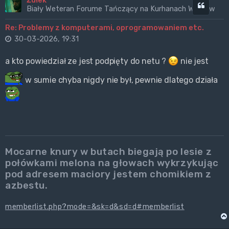
Żułek
Cytuj
Biały Weteran Forume Tańczący na Kurhanach Wrogów
Re: Problemy z komputerami, oprogramowaniem etc.
30-03-2026, 19:31
a kto powiedział ze jest podpięty do netu ?
nie jest
w sumie chyba nigdy nie był, pewnie dlatego działa
Mocarne knury w butach biegają po lesie z
połówkami melona na głowach wykrzykując
pod adresem maciory jestem chomikiem z
azbestu.
memberlist.php?mode=&sk=d&sd=d#memberlist