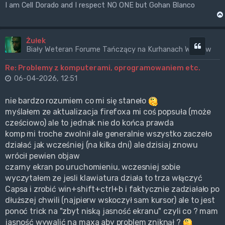
I am Cell Dorado and I respect NO ONE but Gohan Blanco
Żułek
Cytuj
Biały Weteran Forume Tańczący na Kurhanach Wrogów
Re: Problemy z komputerami, oprogramowaniem etc.
06-04-2026, 12:51
nie bardzo rozumiem co mi się staneło
myślałem ze aktualizacja firefoxa mi coś popsuła (może
cześciowo) ale to jednak nie do końca prawda
komp mi troche zwolnił ale generalnie wszystko zaczeło
działać jak wcześniej (na kilka dni) ale dzisiaj znowu
wrócił pewien objaw
czarny ekran po uruchomieniu, wczesniej sobie
wyczytałem ze jesli klawiatura działa to trza włączyć
Capsa i zrobić win+shift+ctrl+b i faktycznie zadziałało po
dłuższej chwili (najpierw wskoczył sam kursor) ale to jest
ponoć trick na "zbyt niską jasność ekranu" czyli co ? mam
jasność wywalić na maxa aby problem zniknął ?