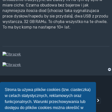
miare ciche. Czarna obudowa bez bajerow i jak
najmniejsza iloscia diod (chociaz taka sygnalizujaca
prace dyskow/napedu by sie przydala), dwa USB z przodu
wystarcza. 32 GB RAMu. To chyba wszystko na te chwile.
To ma byc komp na nastepne 10+ lat.
Strona ta używa plików cookies (tzw. ciasteczka)
ODPOWIEDZ
w celach statystycznych, reklamowych oraz
Posty: 1849
…
92
1
89
90
91
93
Poprzednia
Nastę
Strona
92
z
93
funkcjonalnych. Warunki przechowywania lub
dostępu do plików cookies można określić w