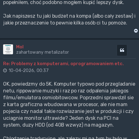
popełniłem, choć podobno mogłem kupić lepszy dysk.
Jak napiszesz tu jaki budżet na kompa (albo cały zestaw) i
jakie przeznaczenie to pewnie kilka osób ci tu pomoże.
Mol
Cytuj
zahartowany metalizator
Re: Problemy z komputerami, oprogramowaniem etc.
10-04-2026, 00:37
OK, powiedzmy do 5K. Komputer typowo pod przegladanie
netu, rippowanie muzyki i raz po raz odpalenia jakiegos
filmu/emulatora osmiobitowcow. Poprzedni sprawdzil sie
z karta graficzna wbudowana w procesor, ale nie mam
pojecia czy nadal takie rozwiazanie jest w produkcji i czy
uciagnie monitor ultrawide? Jeden dysk na PCI na
system, duzy HDD (od 4GB wzwyz) na magazyn.
Chlodzenie tradycyjne, ale zalezy mi na tym by bylo w