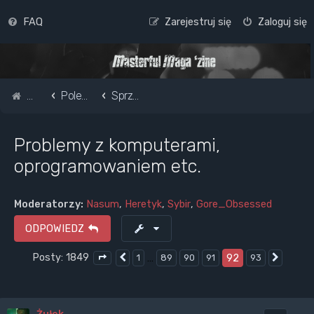
FAQ
Zarejestruj się
Zaloguj się
Strona główna
Pole do popisu...
Sprzęt - instrumenty, audio, komputery, telefony, CDs, LPs, kasety
Problemy z komputerami,
oprogramowaniem etc.
Moderatorzy:
Nasum
,
Heretyk
,
Sybir
,
Gore_Obsessed
ODPOWIEDZ
Posty: 1849
…
92
1
89
90
91
93
Poprzednia
Nastę
Strona
92
z
93