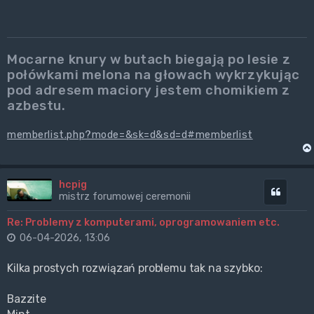
Mocarne knury w butach biegają po lesie z
połówkami melona na głowach wykrzykując
pod adresem maciory jestem chomikiem z
azbestu.
memberlist.php?mode=&sk=d&sd=d#memberlist
hcpig
Cytuj
mistrz forumowej ceremonii
Re: Problemy z komputerami, oprogramowaniem etc.
06-04-2026, 13:06
Kilka prostych rozwiązań problemu tak na szybko:
Bazzite