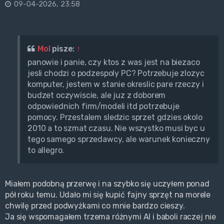
09-04-2026, 23:58
Mol
pisze:
↑
panowie i panie, czy ktos z was jest na biezaco
jesli chodzi o podzespoly PC? Potrzebuje zlozyc
komputer, jestem w stanie okreslic pare rzeczy i
budzet oczywiscie, ale juz z doborem
odpowiednich firm/modeli itd potrzebuje
pomocy. Przestalem sledzic sprzet gdzies okolo
2010 a to szmat czasu. Nie wszystko musi byc u
tego samego sprzedawcy, ale warunek konieczny
to allegro.
Miałem podobną przerwę i na szybko się uczyłem ponad
pół roku temu. Udało mi się kupić fajny sprzęt na morele
chwilę przed podwyżkami co mnie bardzo cieszy.
Ja się wspomagałem trzema różnymi AI i baboli raczej nie