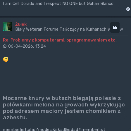
I am Cell Dorado and I respect NO ONE but Gohan Blanco
Żułek
Cytuj
Biały Weteran Forume Tańczący na Kurhanach Wrogów
Re: Problemy z komputerami, oprogramowaniem etc.
06-04-2026, 13:24
Mocarne knury w butach biegają po lesie z
połówkami melona na głowach wykrzykując
pod adresem maciory jestem chomikiem z
azbestu.
memberlist.php?mode=&sk=d&sd=d#memberlist