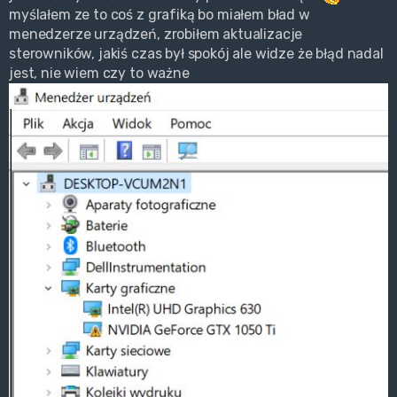
myślałem ze to coś z grafiką bo miałem bład w
menedzerze urządzeń, zrobiłem aktualizacje
sterowników, jakiś czas był spokój ale widze że błąd nadal
jest, nie wiem czy to ważne