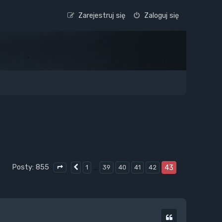
Zarejestruj się
Zaloguj się
Posty: 855
…
43
1
39
40
41
42
Poprzednia
Strona
43
z
43
Cytuj