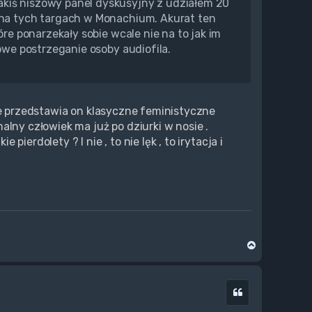
akiś niszowy panel dyskusyjny z udziałem 20
e na tych targach w Monachium. Akurat ten
óre ponarzekały sobie wcale nie na to jak im
powe postrzeganie osoby audiofila.
ie przedstawia on klasyczne feministyczne
alny człowiek ma już po dziurki w nosie .
erdolety ? I nie , to nie lęk , to irytacja i
N
a
g
ó
Cytuj
r
ę