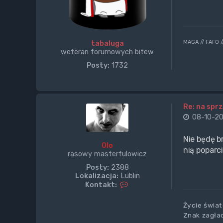
MAGA // FAFO 
tabaluga
weteran forumowych bitew
Posty:
1732
Re: na sprz
08-10-20
Nie będę b
Olo
nią poparc
rasowy masterfulowicz
Posty:
2388
Lokalizacja:
Lublin
S
Kontakt:
k
o
Życie świat
n
Znak zagład
t