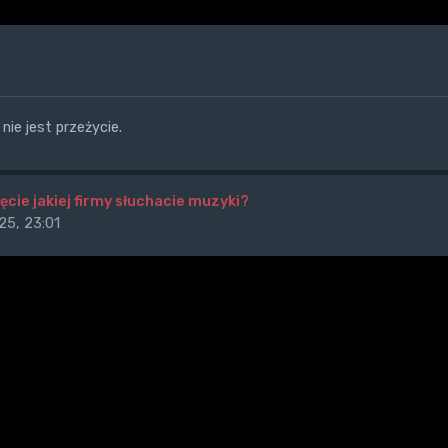
nie jest przeżycie.
ęcie jakiej firmy słuchacie muzyki?
25, 23:01