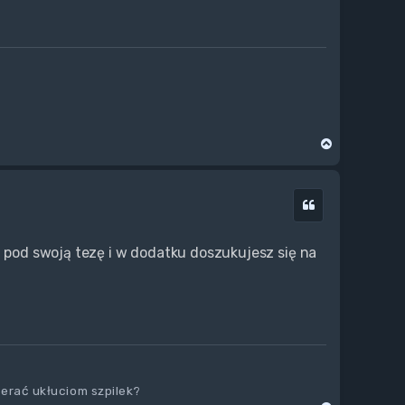
N
a
g
ó
Cytuj
r
ę
z pod swoją tezę i w dodatku doszukujesz się na
ierać ukłuciom szpilek?