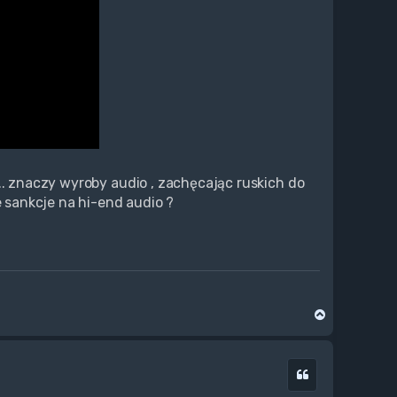
.. znaczy wyroby audio , zachęcając ruskich do
e sankcje na hi-end audio ?
N
a
g
ó
Cytuj
r
ę