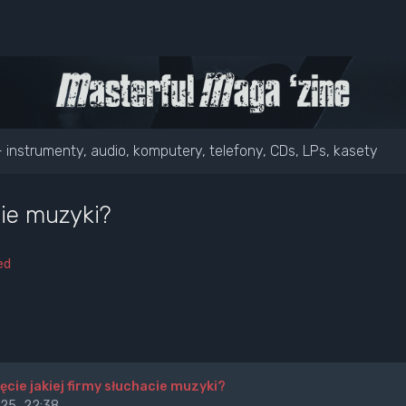
- instrumenty, audio, komputery, telefony, CDs, LPs, kasety
cie muzyki?
ed
ęcie jakiej firmy słuchacie muzyki?
25, 22:38