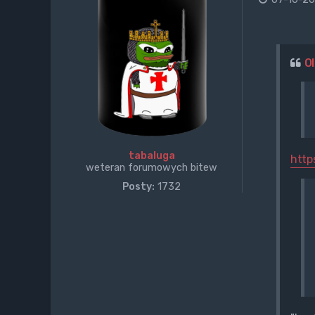
O
tabaluga
http
weteran forumowych bitew
Posty:
1732