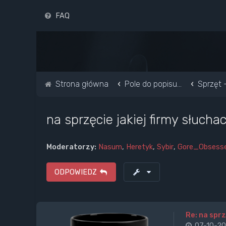
FAQ
Strona główna
Pole do popisu...
Sprzęt 
na sprzęcie jakiej firmy słucha
Moderatorzy:
Nasum
,
Heretyk
,
Sybir
,
Gore_Obsess
ODPOWIEDZ
Re: na sprz
07-10-20