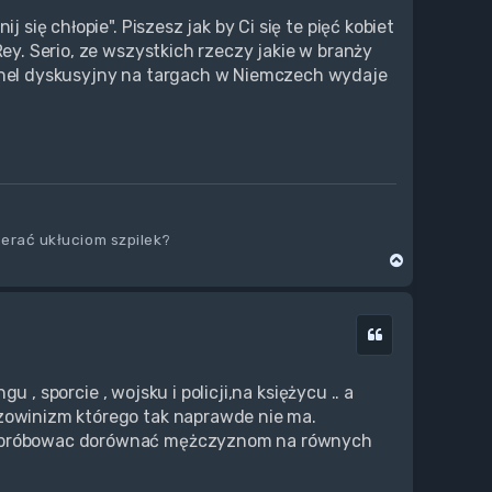
 się chłopie". Piszesz jak by Ci się te pięć kobiet
Rey. Serio, ze wszystkich rzeczy jakie w branży
panel dyskusyjny na targach w Niemczech wydaje
ierać ukłuciom szpilek?
N
a
g
ó
Cytuj
r
ę
gu , sporcie , wojsku i policji,na księżycu .. a
szowinizm którego tak naprawde nie ma.
st próbowac dorównać mężczyznom na równych