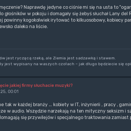
zmęczenie? Naprawdę jedyne co ciśnie mi się na usta to "ogarnij
 do głośników w pokoju i domagały się żebyś słuchał Lany del 
iej powinny kogokolwiek irytować to kilkuosobowy, kobiecy 
ewsko daleko na liście.
ów jest ryczącą rzeką, ale Ziemia jest sadzawką i stawem.
y jest wypisany na waszych czołach – jak długo będziecie się op
ęcie jakiej firmy słuchacie muzyki?
25, 00:01
e tak w każdej branży ... kobiety w IT, inżynierii , pracy , gamin
cze w audio. Wszędzie narzekają na ten mityczny seksizm i 
domagają się przywilejów i specjalnego traktowania zamia