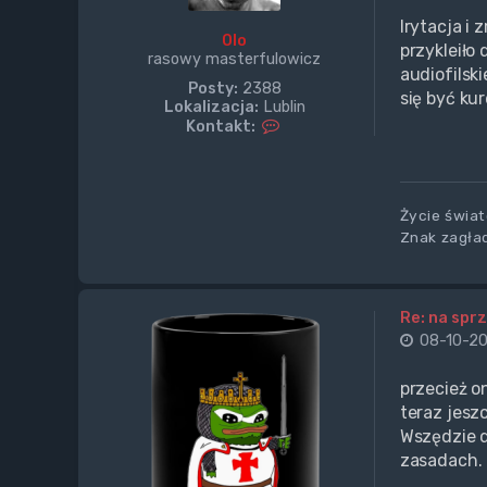
Irytacja i 
Olo
przykleiło
rasowy masterfulowicz
audiofilsk
Posty:
2388
się być kur
Lokalizacja:
Lublin
S
Kontakt:
k
o
n
t
Życie świat
a
k
Znak zagład
t
u
j
s
Re: na sprz
i
08-10-20
ę
z
O
przecież on
l
teraz jesz
o
Wszędzie 
zasadach.