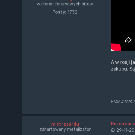
weteran forumowych bitew
Posty:
1732
A w rosji 
zakupu. Są
MAGA // FAFO 
Re: na sprz
mistrzsardu
zahartowany metalizator
29-11-20