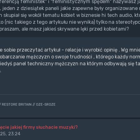
ferencją feministek" i "feministycznym spędem" nazywasz j
, jeden z dziesiątek paneli jakie zapewne były organizowan
n skupiał się wokół tematu kobiet w biznesie hi tech audio, kt
ko (nic takiego z tego artykułu nie wynika) tylko na stereoty
praszam, ale masz jakieś skrywane lęki przed kobietami?
 sobie przeczytać artykuł - relacje i wyrobić opinię . Wg mn
i obarczanie mężczyzn o swoje trudności , którego każdy norm
iedyś panel techniczny mężczyzn na którym odbywają się takie pi
.
// RESTORE BRITAIN // OZE-SROZE
ęcie jakiej firmy słuchacie muzyki?
25, 23:24