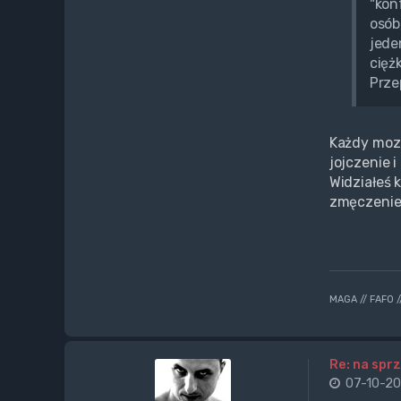
"kon
osób
jede
cięż
Prze
Każdy moze
jojczenie 
Widziałeś k
zmęczenie
MAGA // FAFO 
Re: na sprz
07-10-20