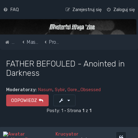
FAQ
Zarejestruj się
Zaloguj się
Strona główna
Masterful Magazine Message Board
Promote your band /webpage
FATHER BEFOULED - Anointed in
Darkness
Moderatorzy:
Nasum
,
Sybir
,
Gore_Obsessed
ODPOWIEDZ
Posty: 1 • Strona
1
z
1
Krucyator
Cytuj