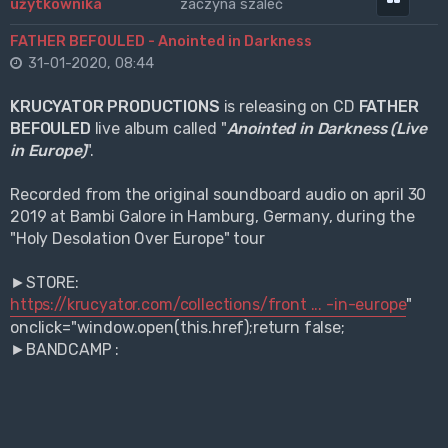
zaczyna szaleć
FATHER BEFOULED - Anointed in Darkness
31-01-2020, 08:44
KRUCYATOR PRODUCTIONS
is releasing on CD
FATHER
BEFOULED
live album called "
Anointed in Darkness (Live
in Europe)
".
Recorded from the original soundboard audio on april 30
2019 at Bambi Galore in Hamburg, Germany, during the
"Holy Desolation Over Europe" tour
►STORE:
https://krucyator.com/collections/front ... -in-europe
"
onclick="window.open(this.href);return false;
►BANDCAMP :