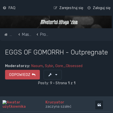
FAQ
Zarejestruj się
Zaloguj się
Strona główna
Masterful Magazine Message Board
Promote your band /webpage
EGGS OF GOMORRH - Outpregnate
Moderatorzy:
Nasum
,
Sybir
,
Gore_Obsessed
ODPOWIEDZ
Posty: 9 • Strona
1
z
1
Krucyator
Cytuj
zaczyna szaleć