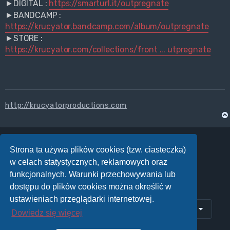
►DIGITAL :
https://smarturl.it/outpregnate
►BANDCAMP :
https://krucyator.bandcamp.com/album/outpregnate
►STORE :
https://krucyator.com/collections/front ... utpregnate
http://krucyatorproductions.com
Strona ta używa plików cookies (tzw. ciasteczka)
ODPOWIEDZ
w celach statystycznych, reklamowych oraz
Posty: 9 • Strona
1
z
1
funkcjonalnych. Warunki przechowywania lub
dostępu do plików cookies można określić w
ustawieniach przeglądarki internetowej.
Przejdź do
Dowiedz się więcej