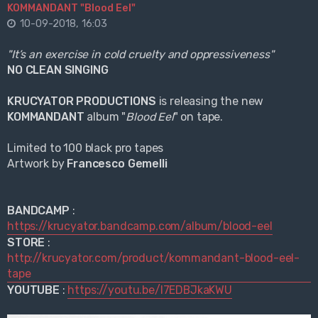
KOMMANDANT "Blood Eel"
10-09-2018, 16:03
"It’s an exercise in cold cruelty and oppressiveness"
NO CLEAN SINGING
KRUCYATOR PRODUCTIONS
is releasing the new
KOMMANDANT
album "
Blood Eel
" on tape.
Limited to 100 black pro tapes
Artwork by
Francesco Gemelli
BANDCAMP
:
https://krucyator.bandcamp.com/album/blood-eel
STORE
:
http://krucyator.com/product/kommandant-blood-eel-
tape
YOUTUBE
:
https://youtu.be/l7EDBJkaKWU