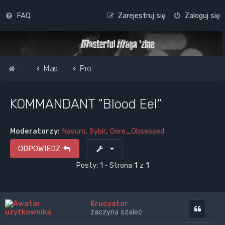
FAQ
Zarejestruj się
Zaloguj się
Strona główna
Masterful Magazine Message Board
Promote your band /webpage
KOMMANDANT "Blood Eel"
Moderatorzy:
Nasum
,
Sybir
,
Gore_Obsessed
ODPOWIEDZ
Posty: 1 • Strona
1
z
1
Krucyator
Cytuj
zaczyna szaleć