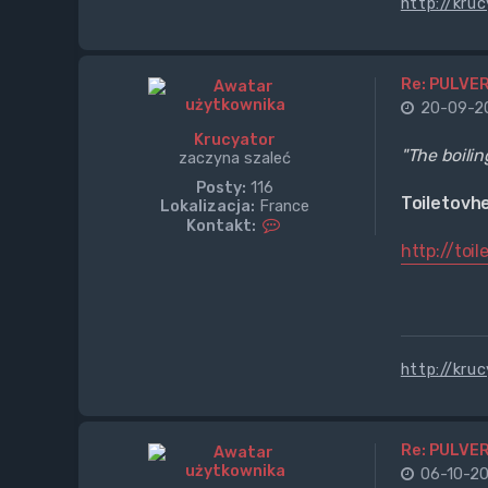
http://kru
t
u
j
s
Re: PULVER
i
ę
20-09-20
z
Krucyator
K
"The boilin
zaczyna szaleć
r
u
Posty:
116
c
Toiletovhe
Lokalizacja:
France
y
S
Kontakt:
a
k
http://toil
t
o
o
n
r
t
a
k
t
http://kru
u
j
s
i
ę
Re: PULVER
z
06-10-20
K