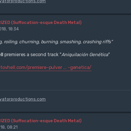
cyatorproductions.com
IZED (Suffocation-esque Death Metal)
18, 18:34
g, roiling, churning, burning, smashing, crashing riffs"
ll
premieres a second track "
Aniquilación Genética
"
etovhell.com/premiere-pulver ... -genetica/
cyatorproductions.com
IZED (Suffocation-esque Death Metal)
18, 08:21