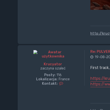
http://kru
Re: PULVER
19-08-20
Krucyator
First track
zaczyna szaleć
Posty:
116
https://k
Lokalizacja:
France
S
Kontakt:
https://w
k
o
n
t
a
k