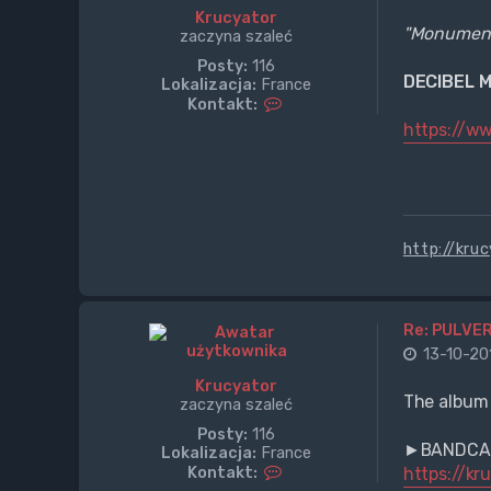
r
Krucyator
u
"Monuments
zaczyna szaleć
c
Posty:
116
y
DECIBEL 
Lokalizacja:
France
a
S
Kontakt:
t
k
o
https://ww
o
r
n
t
a
k
t
http://kru
u
j
s
i
ę
Re: PULVER
z
13-10-201
K
r
Krucyator
u
The album 
zaczyna szaleć
c
Posty:
116
y
►BANDCAM
Lokalizacja:
France
a
S
Kontakt:
https://kr
t
k