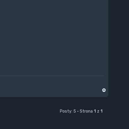
N
a
g
ó
r
Posty: 5 • Strona
1
z
1
ę