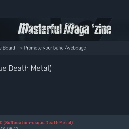
e Board
Promote your band /webpage
ue Death Metal)
 (Suffocation-esque Death Metal)
18, 08:42