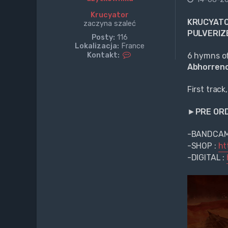
Krucyator
KRUCYATO
zaczyna szaleć
PULVERIZ
Posty:
116
Lokalizacja:
France
S
Kontakt:
6 hymns of
k
Abhorrence
o
n
t
First track
a
k
►
PRE OR
t
u
j
-BANDCAM
s
-SHOP :
ht
i
-DIGITAL :
ę
z
K
r
u
c
y
a
t