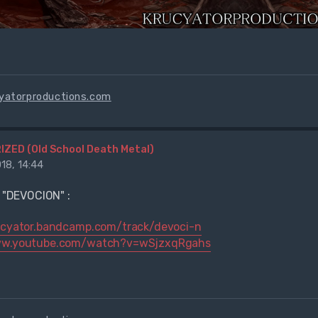
cyatorproductions.com
IZED (Old School Death Metal)
18, 14:44
, "DEVOCION" :
rucyator.bandcamp.com/track/devoci-n
ww.youtube.com/watch?v=wSjzxqRgahs