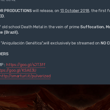
R PRODUCTIONS
will release, on
13 October 2018
, the first
ED
.
 old school Death Metal in the vein of prime
Suffocation, Mo
 (Brazil).
, "Aniquilación Genética",will exclusively be streamed on
NO C
DERS
P :
https://goo.gl/sJT3ff
tps://goo.gl/KSAE3U
http://smarturl.it/pulverized