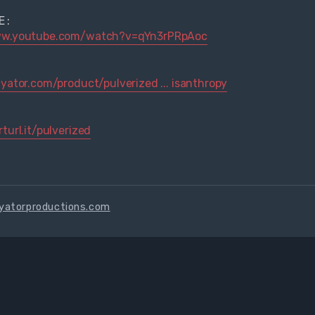
 :
ww.youtube.com/watch?v=qYn3rPRpAoc
cyator.com/product/pulverized ... isanthropy
:
turl.it/pulverized
cyatorproductions.com