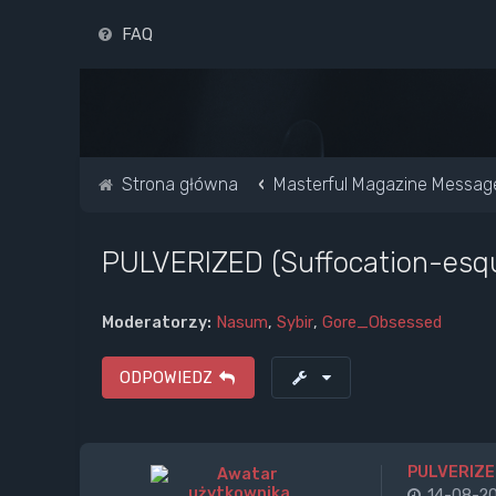
FAQ
Strona główna
Masterful Magazine Messag
PULVERIZED (Suffocation-esq
Moderatorzy:
Nasum
,
Sybir
,
Gore_Obsessed
ODPOWIEDZ
PULVERIZED
14-08-20