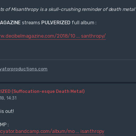
 of Misanthropy is a skull-crushing reminder of death metal’s
MAGAZINE
streams
PULVERIZED
full album :
w.decibelmagazine.com/2018/10 ... santhropy/
cyatorproductions.com
IZED (Suffocation-esque Death Metal)
8, 14:31
is out!
P :
ucyator.bandcamp.com/album/mo ... isanthropy