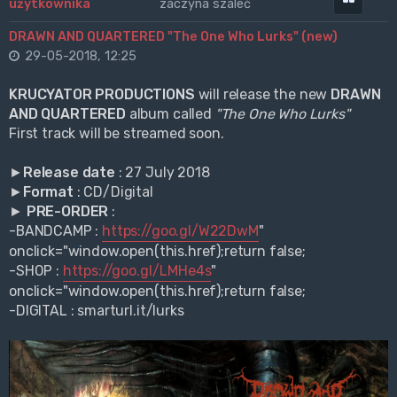
zaczyna szaleć
DRAWN AND QUARTERED "The One Who Lurks" (new)
29-05-2018, 12:25
KRUCYATOR PRODUCTIONS
will release the new
DRAWN
AND QUARTERED
album called
"The One Who Lurks"
First track will be streamed soon.
►
Release date
: 27 July 2018
►
Format
: CD/Digital
►
PRE-ORDER
:
-BANDCAMP :
https://goo.gl/W22DwM
"
onclick="window.open(this.href);return false;
-SHOP :
https://goo.gl/LMHe4s
"
onclick="window.open(this.href);return false;
-DIGITAL : smarturl.it/lurks