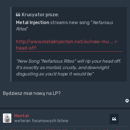
Krucyator pisze:
Metal Injection
streams new song "
Nefarious
Rites
"
http://www.metalinjection.net/av/new-mu ... r-
head-off
"New Song "Nefarious Rites" will rip your head off.
It's exactly as morbid, crusty, and downright
disgusting as you'd hope it would be"
Będziesz miał nową na LP?
Mental
Cytuj
weteran forumowych bitew