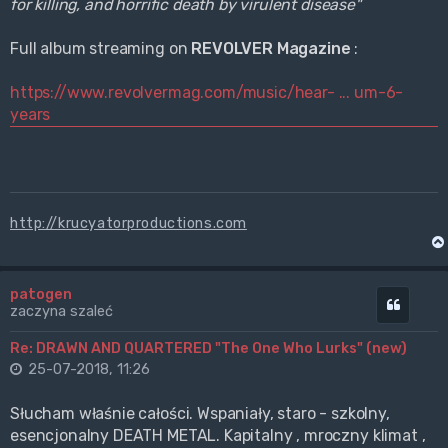
for killing, and horrific death by virulent disease"
Full album streaming on
REVOLVER Magazine
:
https://www.revolvermag.com/music/hear- ... um-6-
years
http://krucyatorproductions.com
patogen
Cytuj
zaczyna szaleć
Re: DRAWN AND QUARTERED "The One Who Lurks" (new)
25-07-2018, 11:26
Słucham właśnie całości. Wspaniały, staro - szkolny,
esencjonalny DEATH METAL. Kapitalny , mroczny klimat ,