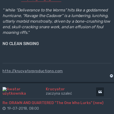
" While “Deliverance to the Worms” hits like a goddamned
hurricane, “Ravage the Cadaver” is a lumbering, lurching,
utterly morbid monstrosity, driven by a bone-crushing low
end, skull-cracking snare work, and an effusion of foul
moaning riffs."
NO CLEAN SINGING
http://krucyatorproductions.com
Krucyator
Cytuj
zaczyna szaleć
Re: DRAWN AND QUARTERED "The One Who Lurks" (new)
19-07-2018, 08:00