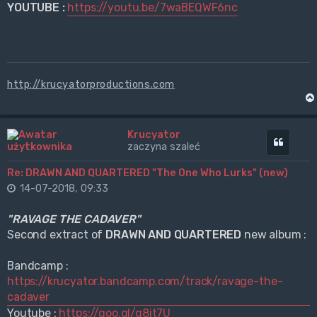
YOUTUBE :
https://youtu.be/7waBEQWF6nc
http://krucyatorproductions.com
Krucyator
Cytuj
zaczyna szaleć
Re: DRAWN AND QUARTERED "The One Who Lurks" (new)
14-07-2018, 09:33
"RAVAGE THE CADAVER"
Second extract of
DRAWN AND QUARTERED
new album :
Bandcamp :
https://krucyator.bandcamp.com/track/ravage-the-
cadaver
Youtube :
https://goo.gl/g8it7U