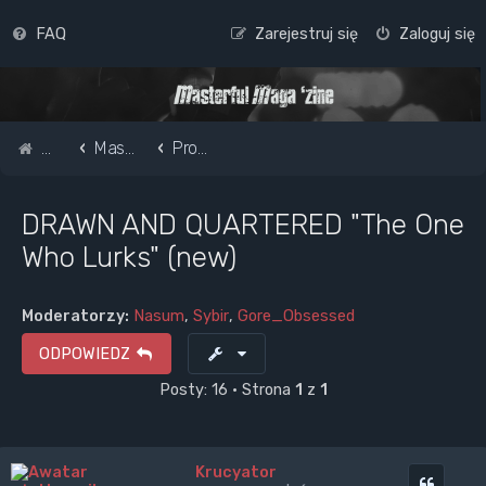
FAQ
Zarejestruj się
Zaloguj się
Strona główna
Masterful Magazine Message Board
Promote your band /webpage
DRAWN AND QUARTERED "The One
Who Lurks" (new)
Moderatorzy:
Nasum
,
Sybir
,
Gore_Obsessed
ODPOWIEDZ
Posty: 16 • Strona
1
z
1
Krucyator
Cytuj