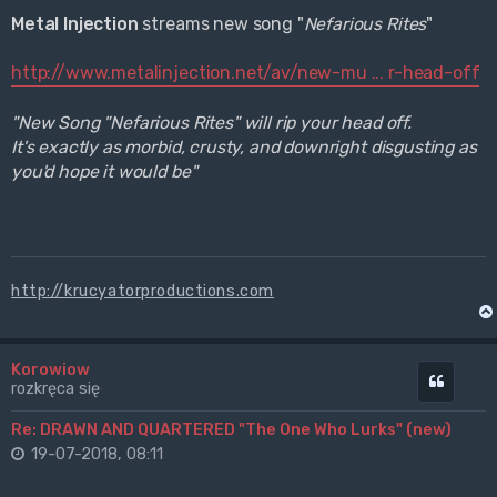
Metal Injection
streams new song "
Nefarious Rites
"
http://www.metalinjection.net/av/new-mu ... r-head-off
"New Song "Nefarious Rites" will rip your head off.
It's exactly as morbid, crusty, and downright disgusting as
you'd hope it would be"
http://krucyatorproductions.com
Korowiow
Cytuj
rozkręca się
Re: DRAWN AND QUARTERED "The One Who Lurks" (new)
19-07-2018, 08:11