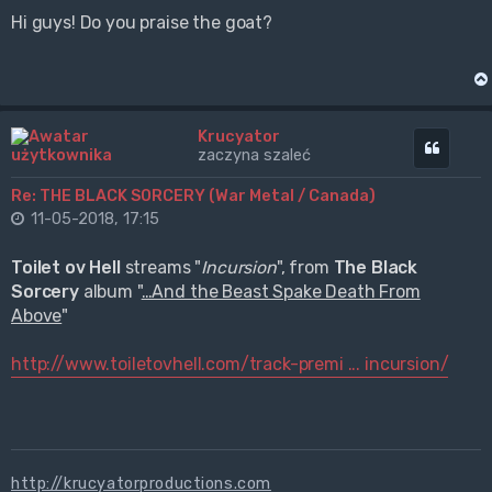
Hi guys! Do you praise the goat?
Krucyator
Cytuj
zaczyna szaleć
Re: THE BLACK SORCERY (War Metal / Canada)
11-05-2018, 17:15
Toilet ov Hell
streams "
Incursion
", from
The Black
Sorcery
album "
…And the Beast Spake Death From
Above
"
http://www.toiletovhell.com/track-premi ... incursion/
http://krucyatorproductions.com