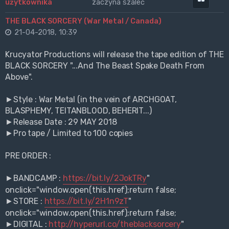
zaczyna szaleć
THE BLACK SORCERY (War Metal / Canada)
21-04-2018, 10:39
Krucyator Productions will release the tape edition of THE
BLACK SORCERY "...And The Beast Spake Death From
Above".
►Style : War Metal (in the vein of ARCHGOAT,
BLASPHEMY, TEITANBLOOD, BEHERIT...)
►Release Date : 29 MAY 2018
►Pro tape / Limited to 100 copies
PRE ORDER :
►BANDCAMP :
https://bit.ly/2JokTRy
"
onclick="window.open(this.href);return false;
►STORE :
https://bit.ly/2H1n9zT
"
onclick="window.open(this.href);return false;
►DIGITAL :
http://hyperurl.co/theblacksorcery
"