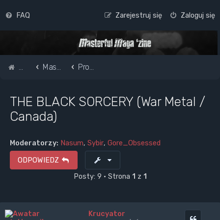
FAQ
Zarejestruj się
Zaloguj się
Strona główna
Masterful Magazine Message Board
Promote your band /webpage
THE BLACK SORCERY (War Metal /
Canada)
Moderatorzy:
Nasum
,
Sybir
,
Gore_Obsessed
ODPOWIEDZ
Posty: 9 • Strona
1
z
1
Krucyator
Cytuj