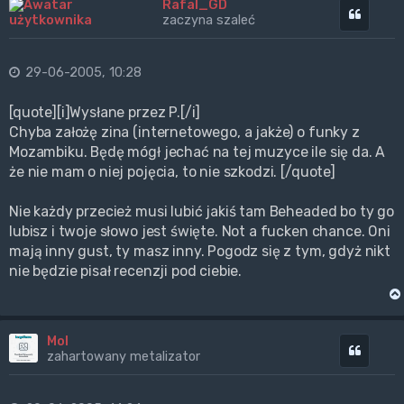
Rafal_GD
Cytuj
zaczyna szaleć
29-06-2005, 10:28
[quote][i]Wysłane przez P.[/i]
Chyba założę zina (internetowego, a jakże) o funky z
Mozambiku. Będę mógł jechać na tej muzyce ile się da. A
że nie mam o niej pojęcia, to nie szkodzi. [/quote]
Nie każdy przecież musi lubić jakiś tam Beheaded bo ty go
lubisz i twoje słowo jest święte. Not a fucken chance. Oni
mają inny gust, ty masz inny. Pogodz się z tym, gdyż nikt
nie będzie pisał recenzji pod ciebie.
Mol
Cytuj
zahartowany metalizator