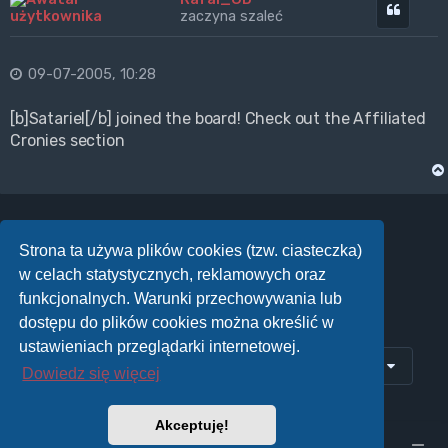
Cytuj
zaczyna szaleć
09-07-2005, 10:28
[b]Satariel[/b] joined the board! Check out the Affiliated
Cronies section
Strona ta używa plików cookies (tzw. ciasteczka)
ODPOWIEDZ
w celach statystycznych, reklamowych oraz
Posty: 132
…
5
1
3
4
6
7
Poprzednia
Następna
Strona
5
z
7
funkcjonalnych. Warunki przechowywania lub
dostępu do plików cookies można określić w
ustawieniach przeglądarki internetowej.
Przejdź do
Dowiedz się więcej
Akceptuję!