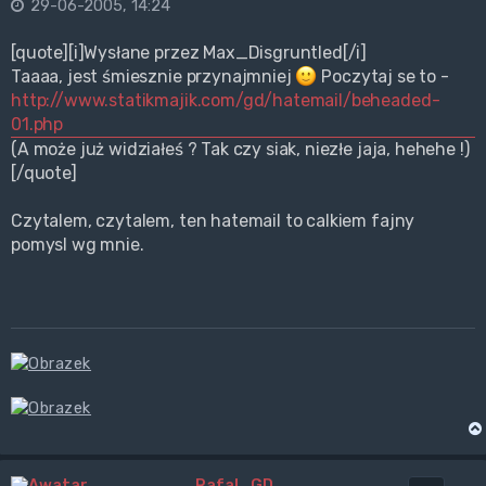
29-06-2005, 14:24
[quote][i]Wysłane przez Max_Disgruntled[/i]
Taaaa, jest śmiesznie przynajmniej
Poczytaj se to -
http://www.statikmajik.com/gd/hatemail/beheaded-
01.php
(A może już widziałeś ? Tak czy siak, niezłe jaja, hehehe !)
[/quote]
Czytalem, czytalem, ten hatemail to calkiem fajny
pomysl wg mnie.
Rafal_GD