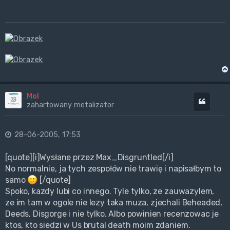
Mol
Cytuj
zahartowany metalizator
28-06-2005, 17:53
[quote][i]Wysłane przez Max_Disgruntled[/i]
No normalnie, ja tych zespołów nie trawię i napisałbym to
samo
[/quote]
Spoko, kazdy lubi co innego. Tyle tylko, ze zauwazylem,
ze im tam w ogole nie lezy taka muza, zjechali Beheaded,
Deeds, Disgorge i nie tylko. Albo powinien recenzowac je
ktos, kto siedzi w Us brutal death moim zdaniem.