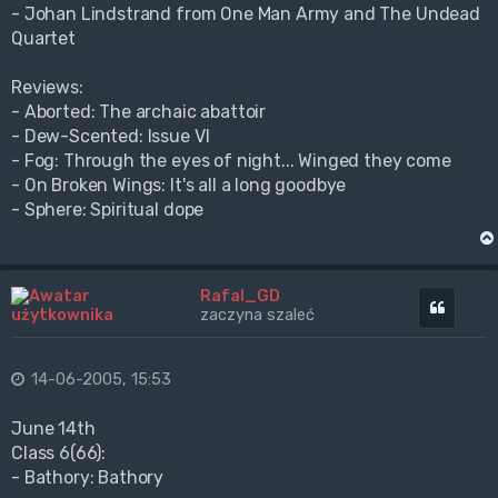
- Johan Lindstrand from One Man Army and The Undead
Quartet
Reviews:
- Aborted: The archaic abattoir
- Dew-Scented: Issue VI
- Fog: Through the eyes of night... Winged they come
- On Broken Wings: It's all a long goodbye
- Sphere: Spiritual dope
Rafal_GD
Cytuj
zaczyna szaleć
14-06-2005, 15:53
June 14th
Class 6(66):
- Bathory: Bathory