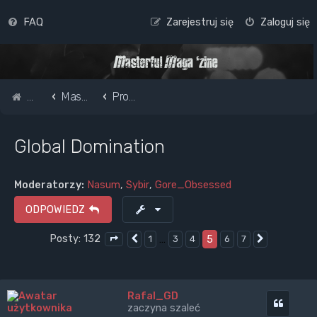
FAQ
Zarejestruj się
Zaloguj się
Strona główna
Masterful Magazine Message Board
Promote your band /webpage
Global Domination
Moderatorzy:
Nasum
,
Sybir
,
Gore_Obsessed
ODPOWIEDZ
Posty: 132
…
5
1
3
4
6
7
Poprzednia
Następna
Strona
5
z
7
Rafal_GD
Cytuj
zaczyna szaleć