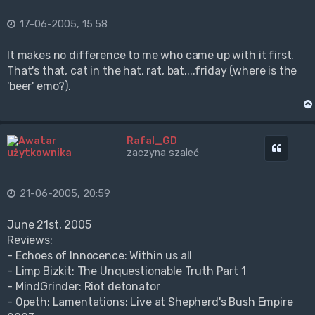
17-06-2005, 15:58
It makes no difference to me who came up with it first.
That's that, cat in the hat, rat, bat....friday (where is the
'beer' emo?).
Rafal_GD
Cytuj
zaczyna szaleć
21-06-2005, 20:59
June 21st, 2005
Reviews:
- Echoes of Innocence: Within us all
- Limp Bizkit: The Unquestionable Truth Part 1
- MindGrinder: Riot detonator
- Opeth: Lamentations: Live at Shepherd's Bush Empire