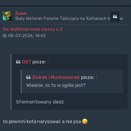
Żułek
Cytuj
Biały Weteran Forume Tańczący na Kurhanach Wrogów
Re: Wybitnie mnie cieszy v. 2
08-07-2026, 14:42
DST
pisze:
↑
Żwirek i Muchomorek
pisze:
↑
Właśnie, co to w ogóle jest?
Sfermentowany śledź
to powinni kota narysować a nie psa