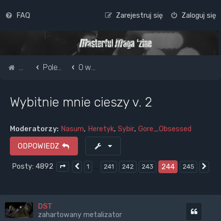
FAQ
Zarejestruj się
Zaloguj się
Strona główna
Pole do popisu...
O wszystkim i niczym
Wybitnie mnie cieszy v. 2
Moderatorzy:
Nasum
,
Heretyk
,
Sybir
,
Gore_Obsessed
ODPOWIEDZ
Posty: 4892
…
244
1
241
242
243
245
Poprzednia
Na
Strona
244
z
245
DST
Cytuj
zahartowany metalizator