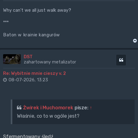
Why can't we all just walk away?
***
Baton w krainie kangurów
DST
Cytuj
zahartowany metalizator
Re: Wybitnie mnie cieszy v. 2
08-07-2026, 13:23
Żwirek i Muchomorek
pisze:
↑
Właśnie, co to w ogóle jest?
Sfermentowany śledź