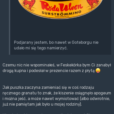
Podjarany jestem, bo nawet w Goteborgu nie
udało mi się tego namierzyć.
Czemu nic nie wspominałeś, w Feskekörka bym Ci zanabył
drogą kupna i podesłał w prezencie razem z płytą
Jak puszka zaczyna zamieniać się w coś rodzaju
ręcznego granatu to znak, że kiszenie osiągnęło apogeum
i można jeść, a może nawet wymiotować (albo odwrotnie,
już nie pamiętam jak było u mojej rodziny).