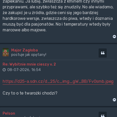
zapiekaniu. Ja lubię, zwłaszcza z kminem czy innymi
przyprawami, ale szybko też się znudzily. No ale wiadomo,
że zakupić je u źródła, gdzie ceni się jego bardziej
hardkorowe wersje, zwłaszcza do piwa, wtedy i doznania
muszą być dla pasjonatów. No i temperatury wtedy były
marcowe albo majowe.
Major Zagłoba
Cytuj
postuje jak opętany!
Re: Wybitnie mnie cieszy v. 2
08-07-2026, 16:54
https://d25-a.sdn.cz/d_25/c_img_gW_BB/Fv0smb.jpeg
Czy to o te twarożki chodzi?
Pelson
Cytuj