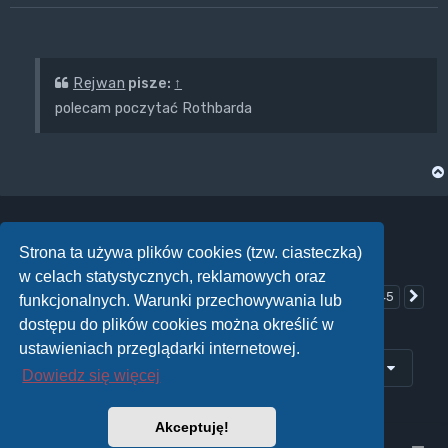
Rejwan
pisze:
↑
polecam poczytać Rothbarda
Strona ta używa plików cookies (tzw. ciasteczka)
ODPOWIEDZ
w celach statystycznych, reklamowych oraz
Posty: 4892
…
244
1
241
242
243
245
Poprzednia
Na
Strona
244
z
245
funkcjonalnych. Warunki przechowywania lub
dostępu do plików cookies można określić w
ustawieniach przeglądarki internetowej.
Przejdź do
Dowiedz się więcej
Akceptuję!