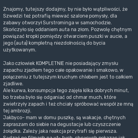
Znajomy, tutejszy dodajmy, by nie było wątpliwości, że
Szwedzi też potrafią miewać szalone pomysły, dla
zabawy otworzył Surstrominga w samochodzie.
Skończyło się oddaniem auta na złom. Pozwolę chętnym
powiązać kropki pomiędzy otwarciem puszki w aucie, a
jego (auta) kompletną niezdolnością do bycia
użytkowanym.
Jako człowiek KOMPLETNIE nie posiadający zmysłu
zapachu zjadłem tego całe opakowanie i smakowo, w
połączeniu z tutejszym kruchym chlebem jest to całkiem
zjadliwe.
Ale kurwa, konsumpcja tego zajęła kilka dobrych minut,
bo trzeba było się odganiać od chmar much, które
zwietrzyły zapach i też chciały spróbować wespół ze mną
tej ambrozji.
Jakbyco- mam w domu puszkę, są wakacje, chętnych
zapraszam do siebie na degustacje lub czyszczenie
żołądka. Zależy jaka reakcja przytrafi się pierwsza.
Sądzać po filmach na yt- tych, chcących pokazac jak