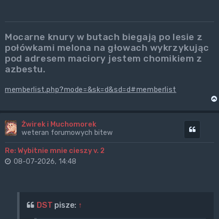
Mocarne knury w butach biegają po lesie z
połówkami melona na głowach wykrzykując
pod adresem maciory jestem chomikiem z
azbestu.
memberlist.php?mode=&sk=d&sd=d#memberlist
Żwirek i Muchomorek
Cytuj
weteran forumowych bitew
Re: Wybitnie mnie cieszy v. 2
08-07-2026, 14:48
DST
pisze:
↑