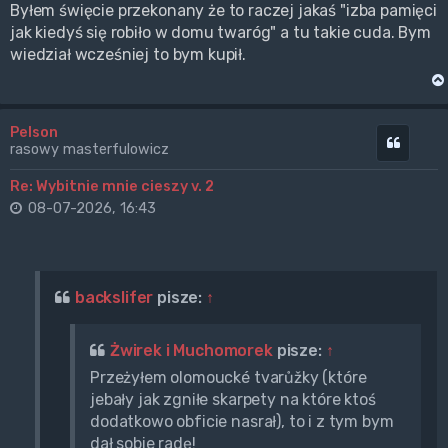
Byłem święcie przekonany że to raczej jakaś "izba pamięci
jak kiedyś się robiło w domu twaróg" a tu takie cuda. Bym
wiedział wcześniej to bym kupił.
Pelson
Cytuj
rasowy masterfulowicz
Re: Wybitnie mnie cieszy v. 2
08-07-2026, 16:43
backslifer
pisze:
↑
Żwirek i Muchomorek
pisze:
↑
Przeżyłem olomoucké tvarůžky (które
jebały jak zgniłe skarpety na które ktoś
dodatkowo obficie nasrał), to i z tym bym
dał sobie radę!