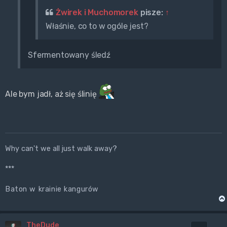
Żwirek i Muchomorek
pisze:
↑
Właśnie, co to w ogóle jest?
Sfermentowany śledź
Ale bym jadł, aż się ślinię
Why can't we all just walk away?
***
Baton w krainie kangurów
TheDude