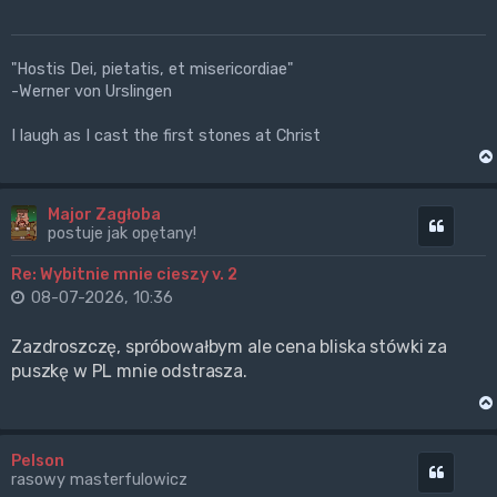
"Hostis Dei, pietatis, et misericordiae"
-Werner von Urslingen
I laugh as I cast the first stones at Christ
Major Zagłoba
Cytuj
postuje jak opętany!
Re: Wybitnie mnie cieszy v. 2
08-07-2026, 10:36
Zazdroszczę, spróbowałbym ale cena bliska stówki za
puszkę w PL mnie odstrasza.
Pelson
Cytuj
rasowy masterfulowicz