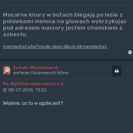
Mocarne knury w butach biegają po lesie z
połówkami melona na głowach wykrzykując
pod adresem maciory jestem chomikiem z
azbestu.
memberlist.php?mode=&sk=d&sd=d#memberlist
Żwirek i Muchomorek
Cytuj
weteran forumowych bitew
Re: Wybitnie mnie cieszy v. 2
08-07-2026, 13:22
Właśnie, co to w ogóle jest?