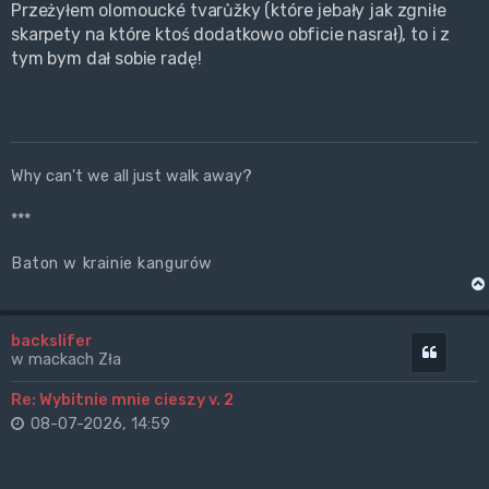
Przeżyłem olomoucké tvarůžky (które jebały jak zgniłe
skarpety na które ktoś dodatkowo obficie nasrał), to i z
tym bym dał sobie radę!
Why can't we all just walk away?
***
Baton w krainie kangurów
backslifer
Cytuj
w mackach Zła
Re: Wybitnie mnie cieszy v. 2
08-07-2026, 14:59