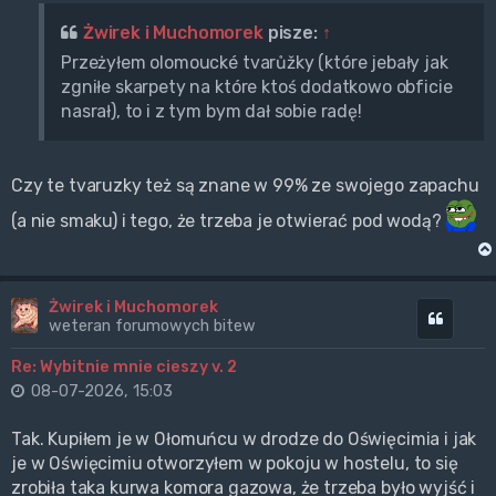
Żwirek i Muchomorek
pisze:
↑
Przeżyłem olomoucké tvarůžky (które jebały jak
zgniłe skarpety na które ktoś dodatkowo obficie
nasrał), to i z tym bym dał sobie radę!
Czy te tvaruzky też są znane w 99% ze swojego zapachu
(a nie smaku) i tego, że trzeba je otwierać pod wodą?
Żwirek i Muchomorek
Cytuj
weteran forumowych bitew
Re: Wybitnie mnie cieszy v. 2
08-07-2026, 15:03
Tak. Kupiłem je w Ołomuńcu w drodze do Oświęcimia i jak
je w Oświęcimiu otworzyłem w pokoju w hostelu, to się
zrobiła taka kurwa komora gazowa, że trzeba było wyjść i